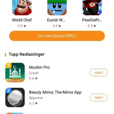
World Chef
Dumb Ways to Die 2
PewDiePie's Tuber Simulator
4.9
4.9
4.9
Vis mer Casual SPILL
Topp Nedlastinger
1
Muslim Pro
HENT
Livsstil
4.6
2
Beauty Mirror, The Mirror App
HENT
Skjønnhet
4.7