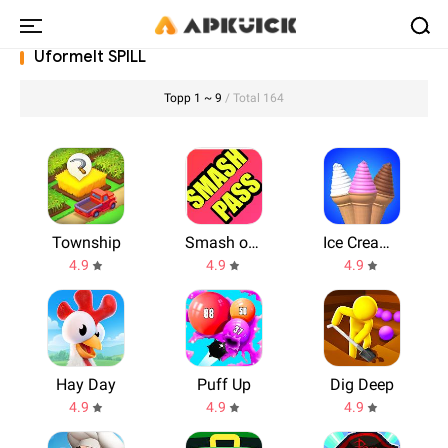
Uformelt SPILL
Topp 1 ~ 9
/ Total 164
Township
Smash or Pass
Ice Cream Inc.
4.9
4.9
4.9
Hay Day
Puff Up
Dig Deep
4.9
4.9
4.9