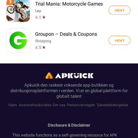
3
Trial Mania: Motorcycle Games
HENT
Løp
4.1
Groupon – Deals & Coupons
HENT
Shopping
4.5
Apkuick-den raskest voksende app-butikken og
distribusjonsplattformen i verden. Vi er en global plattform for
globalt talent
Hjem
Ansvarsfraskrivelse
Om oss
Personvernregler
Tjenestebetingelser
Disclosure & Disclaimer
This website functions as a self-governing resource for APK