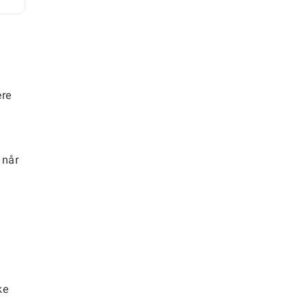
ere
 når
ke