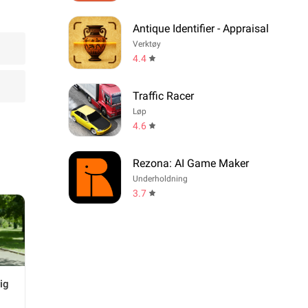
Antique Identifier - Appraisal
Verktøy
4.4
Traffic Racer
Løp
4.6
Rezona: AI Game Maker
Underholdning
3.7
ig