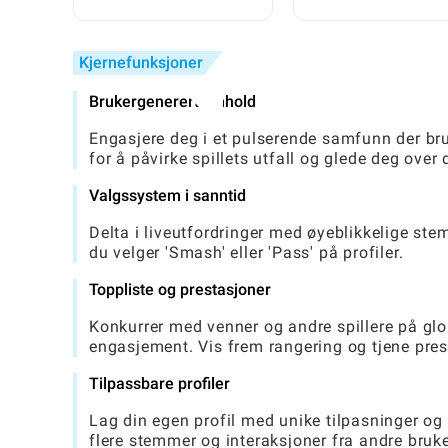
støtte: En komplett
steg-for-steg-guide
Kjernefunksjoner
Brukergenerert innhold
Engasjere deg i et pulserende samfunn der bru
for å påvirke spillets utfall og glede deg over
Valgssystem i sanntid
Delta i liveutfordringer med øyeblikkelige stem
du velger 'Smash' eller 'Pass' på profiler.
Toppliste og prestasjoner
Konkurrer med venner og andre spillere på glob
engasjement. Vis frem rangering og tjene prest
Tilpassbare profiler
Lag din egen profil med unike tilpasninger og d
flere stemmer og interaksjoner fra andre bruke