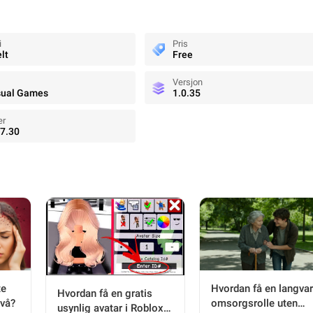
i
Pris
lt
Free
Versjon
sual Games
1.0.35
er
7.30
te
Hvordan få en langvar
Hvordan få en gratis
vå?
omsorgsrolle uten
usynlig avatar i Roblox