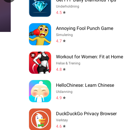
Underholdning
4.5
Annoying Fool Punch Game
Simulering
4.7
Workout for Women: Fit at Home
Helse & Trening
4.8
HelloChinese: Learn Chinese
Utdanning
4.9
DuckDuckGo Privacy Browser
Verktøy
4.6