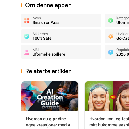
Om denne appen
Navn
kategor
Smash or Pass
Uforme
Sikkerhet
Utvikler
100% Safe
Go Ca
Mål
Oppdat
Uformelle spillere
2026.0
Relaterte artikler
Hvordan du gjør dine
Hvordan kan jeg tes
egne kreasjoner med AI-
mitt hukommelsesni