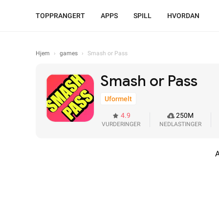
TOPPRANGERT
APPS
SPILL
HVORDAN
Hjem
›
games
›
Smash or Pass
Smash or Pass
Uformelt
4.9
250M
VURDERINGER
NEDLASTINGER