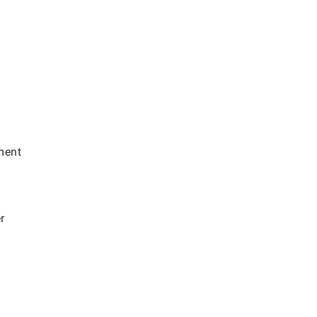
ement
r