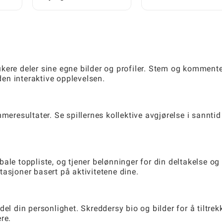
erfaring: En trinn-for-
Brookhaven RP ved hjelp
trinn-guide
av ID-koder
kere deler sine egne bilder og profiler. Stem og komment
 den interaktive opplevelsen.
meresultater. Se spillernes kollektive avgjørelse i sanntid
ale toppliste, og tjener belønninger for din deltakelse og
asjoner basert på aktivitetene dine.
el din personlighet. Skreddersy bio og bilder for å tiltrek
re.