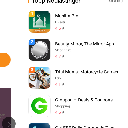
Topp Nedlastinger
Se alle
1
Muslim Pro
Livsstil
4.6
2
Beauty Mirror, The Mirror App
Skjønnhet
4.7
3
Trial Mania: Motorcycle Games
Løp
4.1
Groupon – Deals & Coupons
Shopping
4.5
Get FFF Daily Diamonds Tips