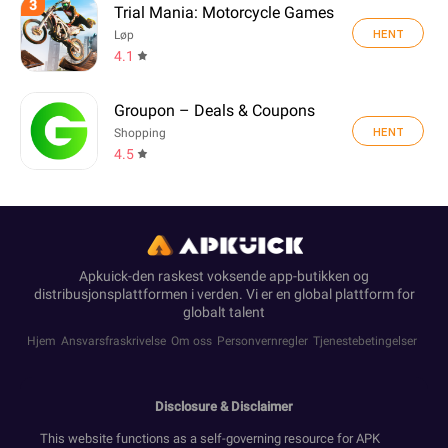
3
Trial Mania: Motorcycle Games
HENT
Løp
4.1
Groupon – Deals & Coupons
HENT
Shopping
4.5
Apkuick-den raskest voksende app-butikken og
distribusjonsplattformen i verden. Vi er en global plattform for
globalt talent
Hjem
Ansvarsfraskrivelse
Om oss
Personvernregler
Tjenestebetingelser
Disclosure & Disclaimer
This website functions as a self-governing resource for APK