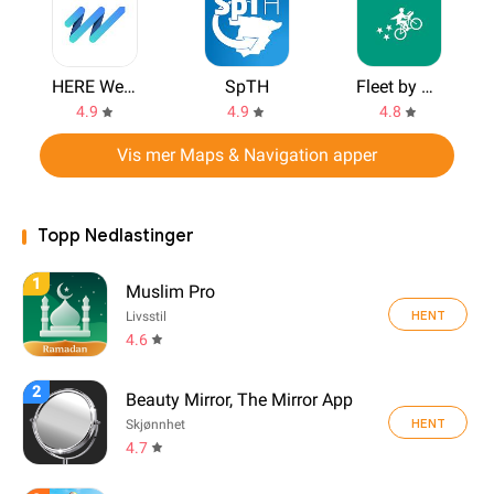
HERE WeGo
SpTH
Fleet by Postmates
4.9
4.9
4.8
Vis mer Maps & Navigation apper
Topp Nedlastinger
1
Muslim Pro
HENT
Livsstil
4.6
2
Beauty Mirror, The Mirror App
HENT
Skjønnhet
4.7