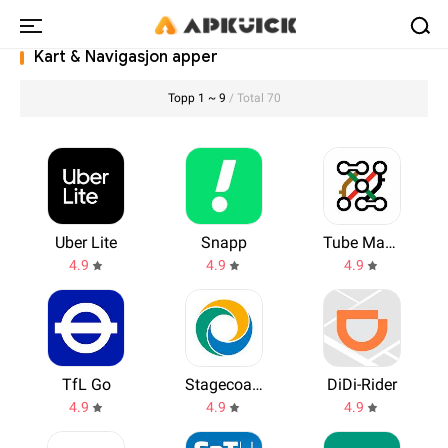
Kart & Navigasjon apper
Topp 1 ~ 9
/ Total 70
Uber Lite
Snapp
Tube Map - TfL London Underground
4.9
4.9
4.9
TfL Go
Stagecoach Bus
DiDi-Rider
4.9
4.9
4.9