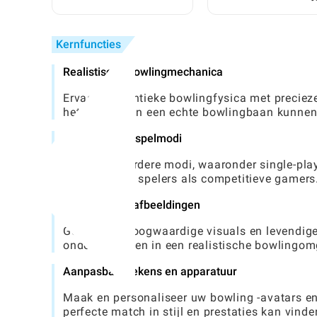
en Gebruikt: Een
World?
Complete Gids
Kernfuncties
Realistische bowlingmechanica
Ervaar authentieke bowlingfysica met preciez
het gevoel van een echte bowlingbaan kunnen
Verschillende spelmodi
Speel in meerdere modi, waaronder single-play
zowel casual spelers als competitieve gamers
Verbluffende afbeeldingen
Geniet van hoogwaardige visuals en levendige
onderdompelen in een realistische bowlingom
Aanpasbare tekens en apparatuur
Maak en personaliseer uw bowling -avatars en k
perfecte match in stijl en prestaties kan vinde