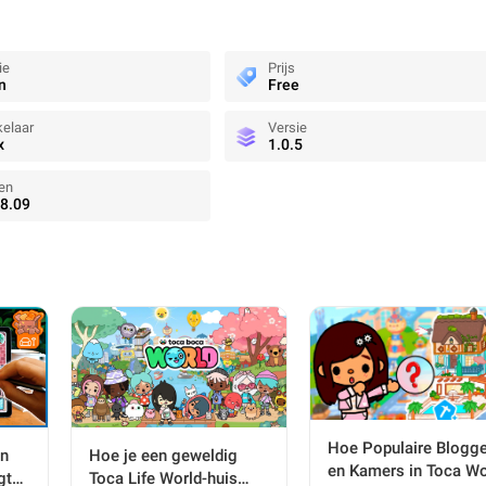
ie
Prijs
n
Free
elaar
Versie
x
1.0.5
en
8.09
Hoe Populaire Blogg
in
Hoe je een geweldig
en Kamers in Toca Wo
gt
Toca Life World-huis