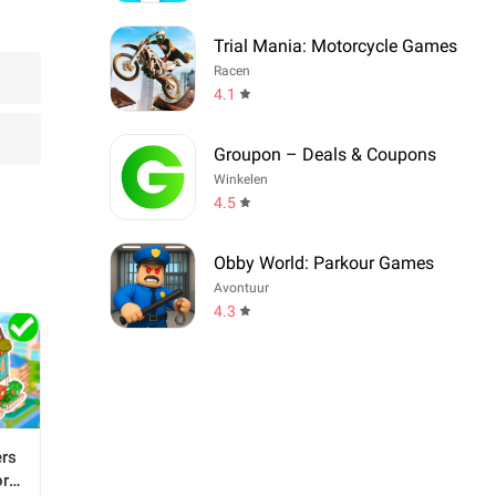
Trial Mania: Motorcycle Games
Racen
4.1
Groupon – Deals & Coupons
Winkelen
4.5
Obby World: Parkour Games
Avontuur
4.3
ers
rld