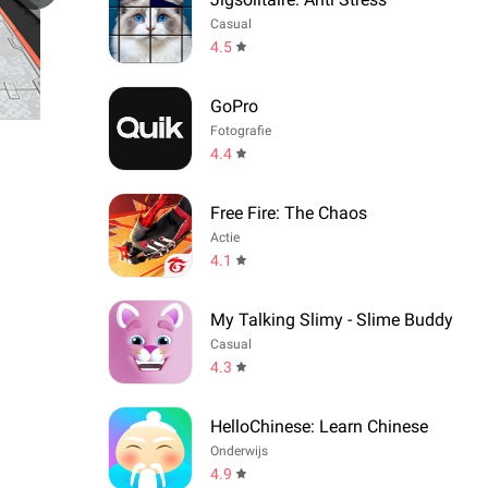
Casual
4.5
GoPro
Fotografie
4.4
Free Fire: The Chaos
Actie
4.1
My Talking Slimy - Slime Buddy
Casual
4.3
HelloChinese: Learn Chinese
Onderwijs
4.9