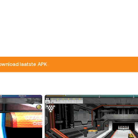
ownload laatste APK