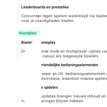
Leaderboards en prestaties
Concurreer tegen spelers wereldwijd via leade
voor je vaardigheden bieden.
Voordelen
Boeiende gameplay
De gevarieerde modi en multiplayer -opties v
voor zowel casual als toegewijde bowlers.
Gebruikersvriendelijke bedieningselementen
Intuïtieve swipe- en tilt -bedieningselementen
vaardigheidsniveaus, waardoor nieuwe spelers
Regelmatige updates
Frequente updates brengen nieuwe inhoud en ve
nieuwe ervaringen blijven hebben.