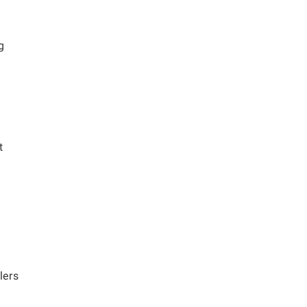
g
t
lers