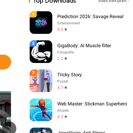
Top Downloads
Alles bekijken
1
Prediction 2026: Savage Reveal
Entertainment
4.5
2
GigaBody: AI Muscle filter
Fotografie
2.2
3
Tricky Story
Puzzel
4.7
Web Master: Stickman Superhero
Arcade
4.3
Jigsolitaire: Anti Stress