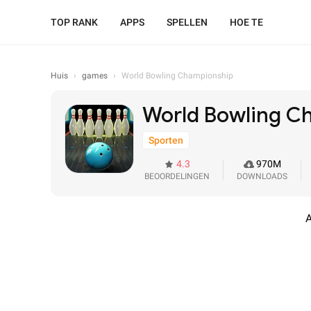
TOP RANK
APPS
SPELLEN
HOE TE
Huis
›
games
›
World Bowling Championship
World Bowling C
Sporten
4.3
970M
BEOORDELINGEN
DOWNLOADS