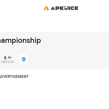
hampionship
4+
LEEFTIJD
ADVERTISEMENT