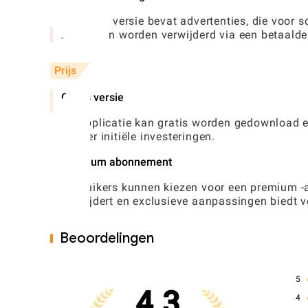
De gratis versie bevat advertenties, die voo
ze kunnen worden verwijderd via een betaalde 
Prijs
Gratis versie
De applicatie kan gratis worden gedownload e
zonder initiële investeringen.
Premium abonnement
Gebruikers kunnen kiezen voor een premium -a
verwijdert en exclusieve aanpassingen biedt v
Beoordelingen
5
4.3
4