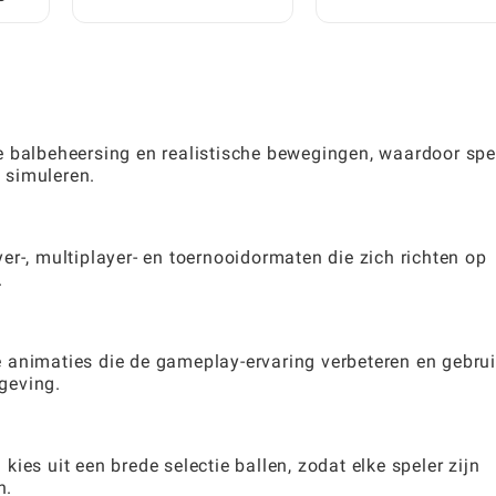
te Repliceren
bouwt met gratis trucs
e balbeheersing en realistische bewegingen, waardoor spe
 simuleren.
er-, multiplayer- en toernooidormaten die zich richten op
.
 animaties die de gameplay-ervaring verbeteren en gebrui
geving.
ies uit een brede selectie ballen, zodat elke speler zijn
n.