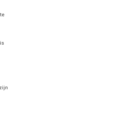
te
is
zijn