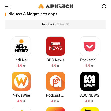
Nieuws & Magazines apps
Top 1 ~ 9
/ Totaal 52
Hindi News by Dainik Bhaskar
BBC News
Pocket: Save. Read. Grow.
4.9
4.9
4.9
NewsWire
Podcast Addict
ABC NEWS
4.9
4.8
4.8