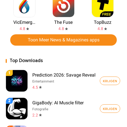
VicEmergency
The Fuse
TopBuzz
4.8
4.8
4.8
Toon Meer News & Magazines apps
Top Downloads
1
Prediction 2026: Savage Reveal
KRIJGEN
Entertainment
4.5
2
GigaBody: AI Muscle filter
KRIJGEN
Fotografie
2.2