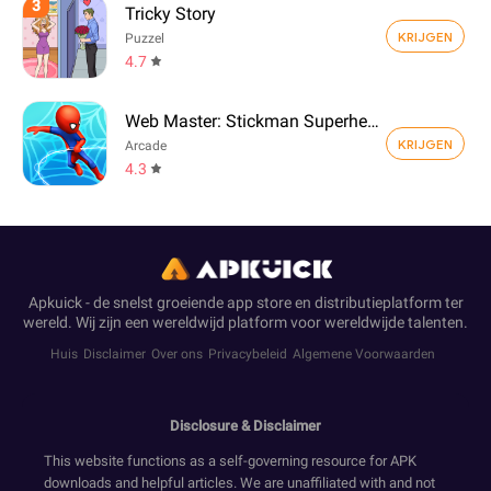
3
Tricky Story
KRIJGEN
Puzzel
4.7
Web Master: Stickman Superhero
KRIJGEN
Arcade
4.3
Apkuick - de snelst groeiende app store en distributieplatform ter
wereld. Wij zijn een wereldwijd platform voor wereldwijde talenten.
Huis
Disclaimer
Over ons
Privacybeleid
Algemene Voorwaarden
Disclosure & Disclaimer
This website functions as a self-governing resource for APK
downloads and helpful articles. We are unaffiliated with and not