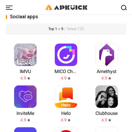
Sociaal apps
Top 1 ~ 9
/ Totaal 172
IMVU
MICO Chat: Make New Friends & Live Chat
Amethyst
4.9
4.9
4.9
InviteMe
Helo
Clubhouse
4.9
4.9
4.9