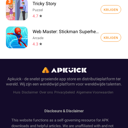
3
Tricky Story
KRIJGEN
Puzzel
4.7
Web Master: Stickman Superhero
KRIJGEN
Arcade
4.3
Apkuick - de snelst groeiende app store en distributieplatform ter
wereld. Wij zijn een wereldwijd platform voor wereldwijde talenten.
Huis
Disclaimer
Over ons
Privacybeleid
Algemene Voorwaarden
Disclosure & Disclaimer
This website functions as a self-governing resource for APK
downloads and helpful articles. We are unaffiliated with and not