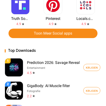
Truth Social
Pinterest
Locals.com
4.9
4.9
4.9
Toon Meer Social apps
Top Downloads
1
Prediction 2026: Savage Reveal
KRIJGEN
Entertainment
4.5
2
GigaBody: AI Muscle filter
KRIJGEN
Fotografie
2.2