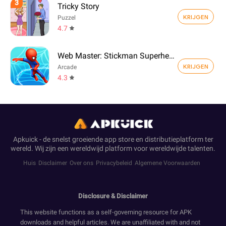
3
Tricky Story
KRIJGEN
Puzzel
4.7
Web Master: Stickman Superhero
KRIJGEN
Arcade
4.3
Apkuick - de snelst groeiende app store en distributieplatform ter
wereld. Wij zijn een wereldwijd platform voor wereldwijde talenten.
Huis
Disclaimer
Over ons
Privacybeleid
Algemene Voorwaarden
Disclosure & Disclaimer
This website functions as a self-governing resource for APK
downloads and helpful articles. We are unaffiliated with and not