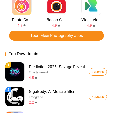
Photo Collage Maker
Bacon Camera
Vlog - Video Maker
4.9
4.9
4.9
Toon Meer Photography apps
Top Downloads
1
Prediction 2026: Savage Reveal
KRIJGEN
Entertainment
4.5
2
GigaBody: AI Muscle filter
KRIJGEN
Fotografie
2.2