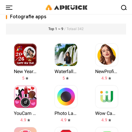
Fotografie apps
Top 1 ~ 9
/ Totaal 342
New Year Photo Frame 2026
Waterfall Photo Frames
NewProfilePic
5
5
4.9
YouCam Makeup
Photo Lab. HDR Camera and Editor.
Wow Camera
4.9
4.9
4.9