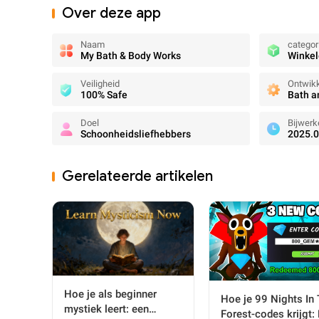
Over deze app
Naam
categor
My Bath & Body Works
Winke
Veiligheid
Ontwikk
100% Safe
Bath a
Doel
Bijwerk
Schoonheidsliefhebbers
2025.0
Gerelateerde artikelen
Hoe je als beginner
Hoe je 99 Nights In
mystiek leert: een
Forest-codes krijgt: