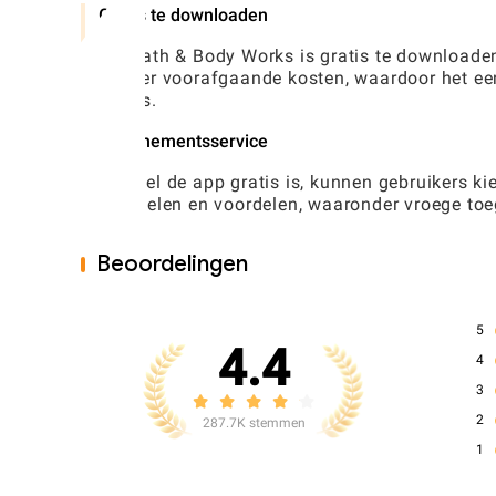
Gratis te downloaden
My Bath & Body Works is gratis te downloaden
zonder voorafgaande kosten, waardoor het een
Works.
Abonnementsservice
Hoewel de app gratis is, kunnen gebruikers k
voordelen en voordelen, waaronder vroege to
Beoordelingen
5
4.4
4
3
2
287.7K stemmen
1