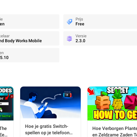
ie
Prijs
len
Free
elaar
Versie
nd Body Works Mobile
2.3.0
en
5.10
Hoe je gratis Switch-
Hoe Verborgen Plant
 The
spellen op je telefoon
en Zeldzame Zaden T
 Een