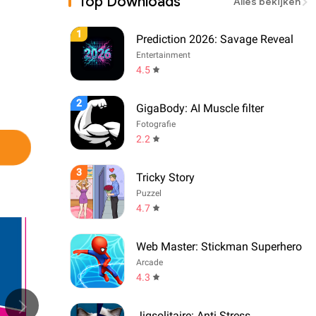
Top Downloads
Alles bekijken
1
Prediction 2026: Savage Reveal
Entertainment
4.5
2
GigaBody: AI Muscle filter
Fotografie
2.2
3
Tricky Story
Puzzel
4.7
Web Master: Stickman Superhero
Arcade
4.3
Jigsolitaire: Anti Stress