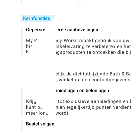
vriendelijke, praktische
volledige stapsgewi
gids
handleiding
Kernfuncties
Gepersonaliseerde aanbevelingen
My Bath & Body Works maakt gebruik van uw 
bieden, uw winkelervaring te verbeteren en h
huidverzorgingsproducten te ontdekken die bij
Winkel locator
Vind gemakkelijk de dichtstbijzijnde Bath & Bo
aanwijzingen, winkeluren en contactgegevens b
Exclusieve aanbiedingen en beloningen
Krijg toegang tot exclusieve aanbiedingen en
kunt besparen en tegelijkertijd punten verdie
meer lonend wordt.
Bestel volgen