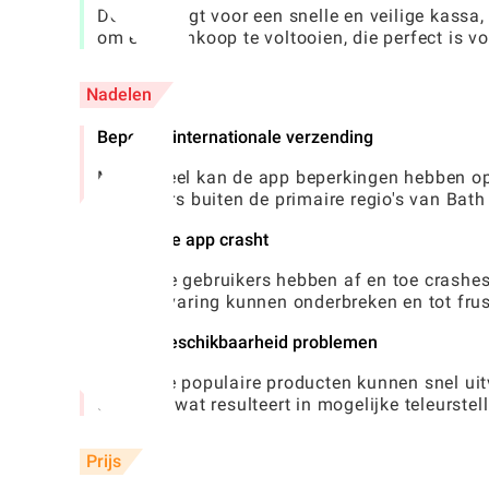
De app zorgt voor een snelle en veilige kassa
om een ​​aankoop te voltooien, die perfect is v
Nadelen
Beperkte internationale verzending
Momenteel kan de app beperkingen hebben op i
gebruikers buiten de primaire regio's van Ba
Incaselijke app crasht
Sommige gebruikers hebben af ​​en toe crashes
winkelervaring kunnen onderbreken en tot frus
Productbeschikbaarheid problemen
Bepaalde populaire producten kunnen snel uitve
updates, wat resulteert in mogelijke teleurstel
Prijs