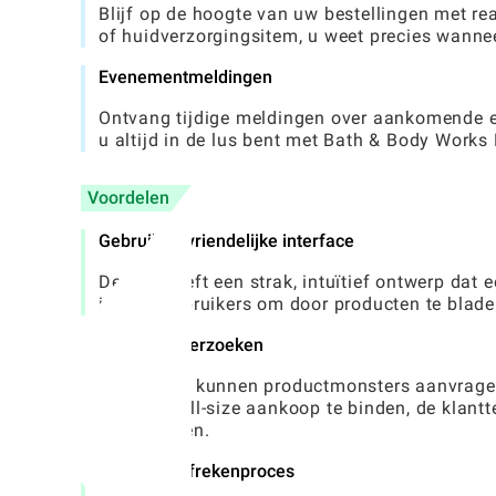
Blijf op de hoogte van uw bestellingen met re
of huidverzorgingsitem, u weet precies wanne
Evenementmeldingen
Ontvang tijdige meldingen over aankomende e
u altijd in de lus bent met Bath & Body Works
Voordelen
Gebruikersvriendelijke interface
De app heeft een strak, intuïtief ontwerp dat
is voor gebruikers om door producten te blad
Voorbeeldverzoeken
Gebruikers kunnen productmonsters aanvrage
aan een full-size aankoop te binden, de klantt
verminderen.
Naadloos afrekenproces