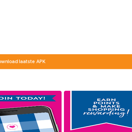
wnload laatste APK