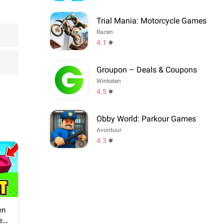
Trial Mania: Motorcycle Games
Racen
4.1
Groupon – Deals & Coupons
Winkelen
4.5
Obby World: Parkour Games
Avontuur
4.3
en
e