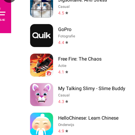
Casual
4.5
GoPro
Fotografie
4.4
Free Fire: The Chaos
Actie
4.1
My Talking Slimy - Slime Buddy
Casual
4.3
HelloChinese: Learn Chinese
Onderwijs
4.9