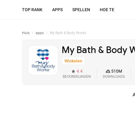
TOP RANK
APPS
SPELLEN
HOE TE
Huis
›
apps
›
My Bath & Body Works
My Bath & Body 
Winkelen
4.4
510M
BEOORDELINGEN
DOWNLOADS