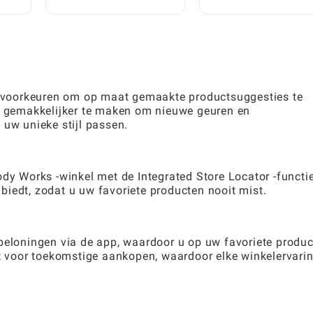
kunt openen:
Vinden in Het Groei E
jze
stapsgewijze trucs
Tuin Spel
voorkeuren om op maat gemaakte productsuggesties te
et gemakkelijker te maken om nieuwe geuren en
 uw unieke stijl passen.
dy Works -winkel met de Integrated Store Locator -functie
iedt, zodat u uw favoriete producten nooit mist.
 beloningen via de app, waardoor u op uw favoriete produ
nt voor toekomstige aankopen, waardoor elke winkelervari