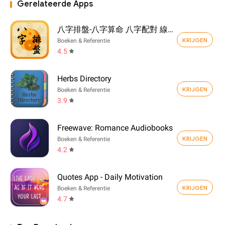
Gerelateerde Apps
八字排盤-八字算命 八字配對 線上算命 生辰八字查詢
KRIJGEN
Boeken & Referentie
4.5
Herbs Directory
KRIJGEN
Boeken & Referentie
3.9
Freewave: Romance Audiobooks
KRIJGEN
Boeken & Referentie
4.2
Quotes App - Daily Motivation
KRIJGEN
Boeken & Referentie
4.7