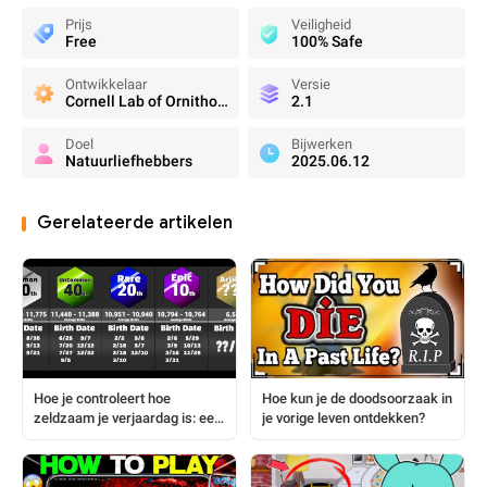
Prijs
Veiligheid
Free
100% Safe
Ontwikkelaar
Versie
Cornell Lab of Ornithology
2.1
Doel
Bijwerken
Natuurliefhebbers
2025.06.12
Gerelateerde artikelen
Hoe kun je de doodsoorzaak in
Hoe je controleert hoe
je vorige leven ontdekken?
zeldzaam je verjaardag is: een
eenvoudige stapsgewijze
handleiding