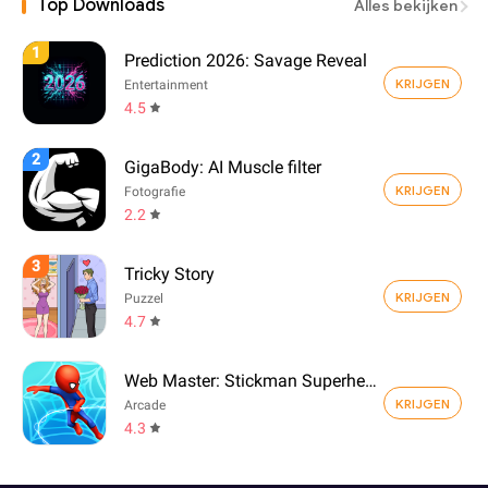
Top Downloads
Alles bekijken
1
Prediction 2026: Savage Reveal
KRIJGEN
Entertainment
4.5
2
GigaBody: AI Muscle filter
KRIJGEN
Fotografie
2.2
3
Tricky Story
KRIJGEN
Puzzel
4.7
Web Master: Stickman Superhero
KRIJGEN
Arcade
4.3