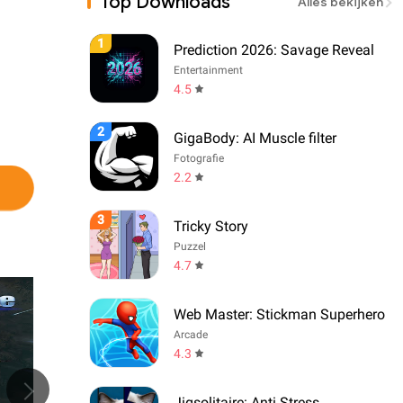
Top Downloads
Alles bekijken
1
Prediction 2026: Savage Reveal
Entertainment
4.5
2
GigaBody: AI Muscle filter
Fotografie
2.2
3
Tricky Story
Puzzel
4.7
Web Master: Stickman Superhero
Arcade
4.3
Jigsolitaire: Anti Stress