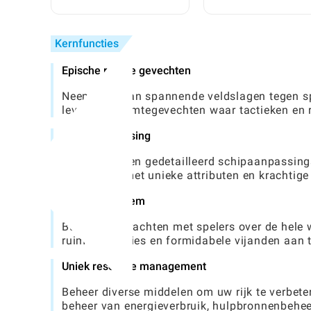
verkrijgen zonder
Roblox 99 Nights In
ervaring: Een
Forest
stapsgewijze
Kernfuncties
handleiding
Epische ruimte gevechten
Neem deel aan spannende veldslagen tegen spel
levendige ruimtegevechten waar tactieken en 
Diepe aanpassing
Geniet van een gedetailleerd schipaanpassin
aanpassen met unieke attributen en krachtig
Alliantiesysteem
Bundelt de krachten met spelers over de hele 
ruimteoperaties en formidabele vijanden aan 
Uniek resource management
Beheer diverse middelen om uw rijk te verbete
beheer van energieverbruik, hulpbronnenbeheer 