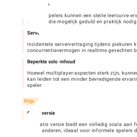
Leercurve
Nieuwe spelers kunnen een steile leercurve er
het spel, die mogelijk geduld en praktijk nod
Serverlag
Incidentele serververtraging tijdens piekuren 
concurrentievermogen in realtime gevechten b
Beperkte solo -inhoud
Hoewel multiplayer-aspecten sterk zijn, kunn
kan leiden tot een minder bevredigende ervar
speler.
Prijs
Gratis versie
De gratis versie biedt een volledig scala aan
tegen anderen, ideaal voor informele spelers d