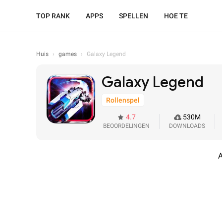
TOP RANK
APPS
SPELLEN
HOE TE
Huis
›
games
›
Galaxy Legend
Galaxy Legend
Rollenspel
4.7
530M
BEOORDELINGEN
DOWNLOADS