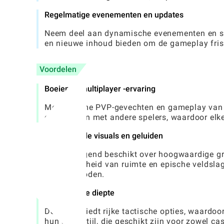
Regelmatige evenementen en updates
Neem deel aan dynamische evenementen en se
en nieuwe inhoud bieden om de gameplay fris e
Voordelen
Boeiende multiplayer -ervaring
Met realtime PVP-gevechten en gameplay van 
concurreren met andere spelers, waardoor elke
Verbluffende visuals en geluiden
Galaxy Legend beschikt over hoogwaardige gr
uitgestrektheid van ruimte en epische veldsla
wordt geboden.
Strategische diepte
De game biedt rijke tactische opties, waardoo
hun speelstijl, die geschikt zijn voor zowel c