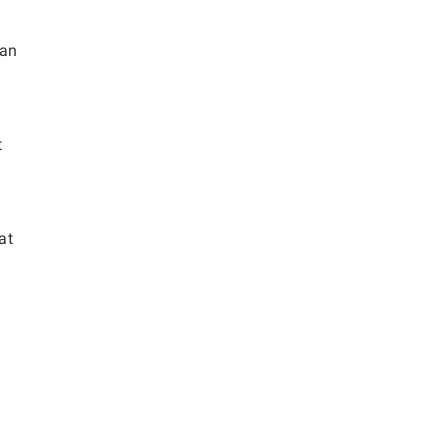
van
t
at