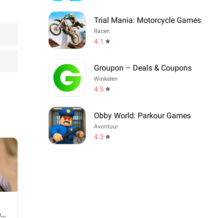
Trial Mania: Motorcycle Games
Racen
4.1
Groupon – Deals & Coupons
Winkelen
4.5
Obby World: Parkour Games
Avontuur
4.3
e