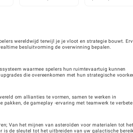
Telefoon Kunt Spelen:
 The
Onder de Knie Krijgt: Een
Een Complete
Complete Spelersgids
Beginnershandleiding
ers wereldwijd terwijl je je vloot en strategie bouwt. Er
realtime besluitvorming de overwinning bepalen.
gssysteem waarmee spelers hun ruimtevaartuig kunnen
e upgrades die overeenkomen met hun strategische voorke
wereld om allianties te vormen, samen te werken in
te pakken, de gameplay -ervaring met teamwerk te verbete
ren; Van het mijnen van asteroïden voor materialen tot he
is de sleutel tot het uitbreiden van uw galactische berei