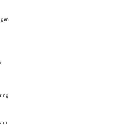
ngen
n
ring
 van