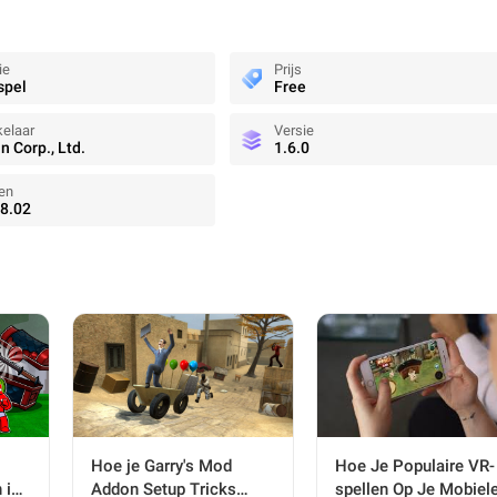
ie
Prijs
spel
Free
elaar
Versie
n Corp., Ltd.
1.6.0
en
8.02
Hoe Je Populaire VR-
Hoe je Garry's Mod
spellen Op Je Mobiel
 in
Addon Setup Tricks