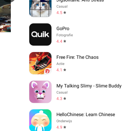
Casual
4.5
GoPro
Fotografie
4.4
Free Fire: The Chaos
Actie
4.1
My Talking Slimy - Slime Buddy
Casual
4.3
HelloChinese: Learn Chinese
Onderwijs
4.9