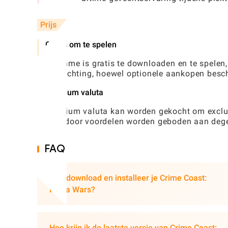
Prijs
Gratis om te spelen
De game is gratis te downloaden en te spelen
verplichting, hoewel optionele aankopen besc
Premium valuta
Premium valuta kan worden gekocht om exclusi
waardoor voordelen worden geboden aan degen
FAQ
Hoe download en installeer je Crime Coast:
Mafia Wars?
Hoe krijg ik de laatste versie van Crime Coast: