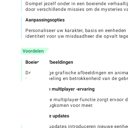
Dompel jezelf onder in een boeiende verhaall
door verschillende missies om de mysteries v
Aanpassingsopties
Personaliseer uw karakter, basis en eenheden
identiteit voor uw misdaadheer die opvalt teg
Voordelen
Boeiende afbeeldingen
De levendige grafische afbeeldingen en anima
onderdompeling en betrokkenheid van de gebru
Dynamische multiplayer -ervaring
De real-time multiplayer-functie zorgt ervoor
spelers terugkomen voor meer.
Regelmatige updates
Frequente updates introduceren nieuwe eenhed