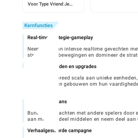
lanceren en te bevei
Voor Type Vriend Je
Bent Voor Gaming
Gemeenschappen
Kernfuncties
Real-time strategie-gameplay
Neem deel aan intense realtime gevechten met 
strategie uw bewegingen en domineer de strat
Diverse eenheden en upgrades
Kies uit een breed scala aan unieke eenheden
personages en gebouwen om hun vaardigheden 
confrontatie.
Multiplayer -clans
Bundelt de krachten met andere spelers door 
aan missies, deel middelen en neem deel aan
Verhaalgestuurde campagne