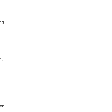
ing
n,
d
en,