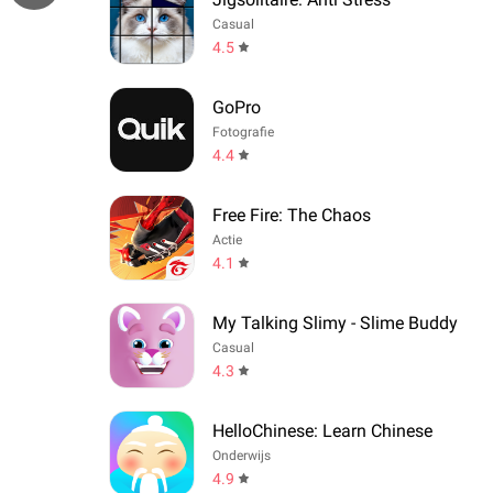
Casual
4.5
GoPro
Fotografie
4.4
Free Fire: The Chaos
Actie
4.1
My Talking Slimy - Slime Buddy
Casual
4.3
HelloChinese: Learn Chinese
Onderwijs
4.9