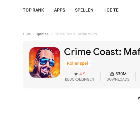
TOP RANK
APPS
SPELLEN
HOE TE
Huis
›
games
›
Crime Coast: Mafia Wars
Crime Coast: Maf
Rollenspel
4.9
530M
BEOORDELINGEN
DOWNLOADS