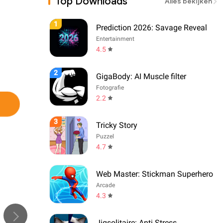
Top Downloads
Alles bekijken
1
Prediction 2026: Savage Reveal
Entertainment
4.5
2
GigaBody: AI Muscle filter
Fotografie
2.2
3
Tricky Story
Puzzel
4.7
Web Master: Stickman Superhero
Arcade
4.3
Jigsolitaire: Anti Stress