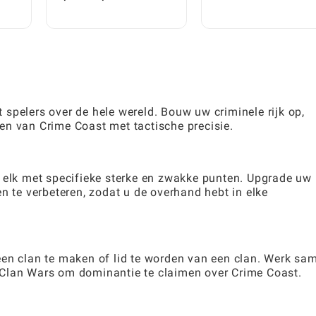
ligen
Stapsgewijze Gids
Telefoon Kunt Spelen:
Een Complete
Beginnershandleiding
spelers over de hele wereld. Bouw uw criminele rijk op,
en van Crime Coast met tactische precisie.
, elk met specifieke sterke en zwakke punten. Upgrade uw
te verbeteren, zodat u de overhand hebt in elke
een clan te maken of lid te worden van een clan. Werk sa
 Clan Wars om dominantie te claimen over Crime Coast.