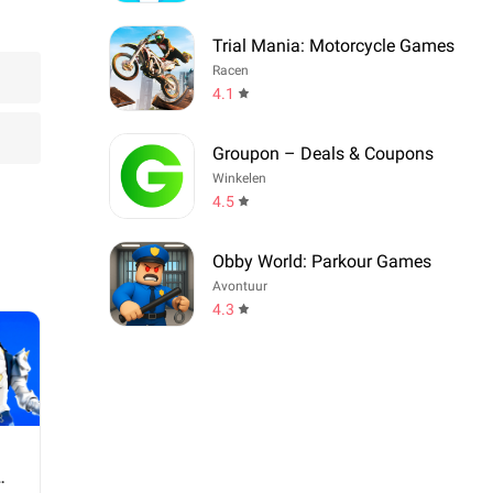
Trial Mania: Motorcycle Games
Racen
4.1
Groupon – Deals & Coupons
Winkelen
4.5
Obby World: Parkour Games
Avontuur
4.3