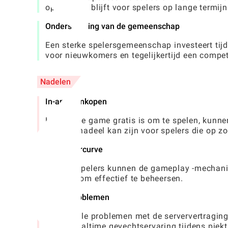
opwindend blijft voor spelers op lange termijn
Ondersteuning van de gemeenschap
Een sterke spelersgemeenschap investeert tijd 
voor nieuwkomers en tegelijkertijd een compe
Nadelen
In-app aankopen
Hoewel de game gratis is om te spelen, kunne
wat een nadeel kan zijn voor spelers die op zoe
Steile leercurve
Nieuwe spelers kunnen de gameplay -mechanica
nodig is om effectief te beheersen.
Serverproblemen
Incidentele problemen met de serververtragin
wat de realtime gevechtservaring tijdens piekt