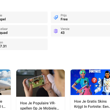
ie
Prijs
spel
Free
elaar
Versie
Squad
43
en
7.31
de
Hoe Je Gratis Skins
Hoe Je Populaire VR-
l te
Krijgt In Fortnite: Een
spellen Op Je Mobiele