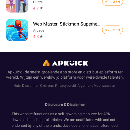
KRIJGEN
Puzzel
4.7
Web Master: Stickman Superhero
KRIJGEN
Arcade
4.3
Apkuick - de snelst groeiende app store en distributieplatform ter
wereld. Wij zijn een wereldwijd platform voor wereldwijde talenten.
Huis
Disclaimer
Over ons
Privacybeleid
Algemene Voorwaarden
Disclosure & Disclaimer
This website functions as a self-governing resource for APK
downloads and helpful articles. We are unaffiliated with and not
endorsed by any of the brands, developers, or entities referenced.