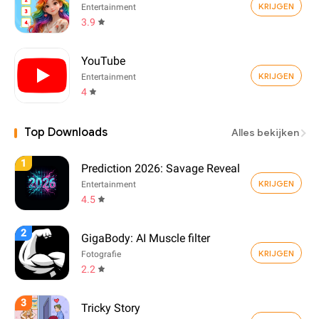
KRIJGEN
Entertainment
3.9
YouTube
KRIJGEN
Entertainment
4
Top Downloads
Alles bekijken
1
Prediction 2026: Savage Reveal
KRIJGEN
Entertainment
4.5
2
GigaBody: AI Muscle filter
KRIJGEN
Fotografie
2.2
3
Tricky Story