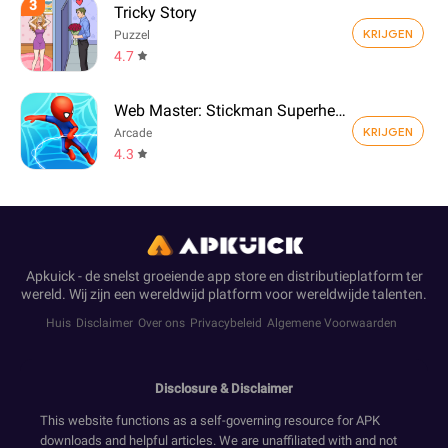
3
Tricky Story
KRIJGEN
Puzzel
4.7
Web Master: Stickman Superhero
KRIJGEN
Arcade
4.3
Apkuick - de snelst groeiende app store en distributieplatform ter
wereld. Wij zijn een wereldwijd platform voor wereldwijde talenten.
Huis
Disclaimer
Over ons
Privacybeleid
Algemene Voorwaarden
Disclosure & Disclaimer
This website functions as a self-governing resource for APK
downloads and helpful articles. We are unaffiliated with and not