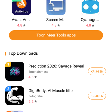
Avast Antivirus
Screen Mirroring
CyanogenMod
4.8
4.8
4.8
Toon Meer Tools apps
Top Downloads
1
Prediction 2026: Savage Reveal
KRIJGEN
Entertainment
4.5
2
GigaBody: AI Muscle filter
KRIJGEN
Fotografie
2.2