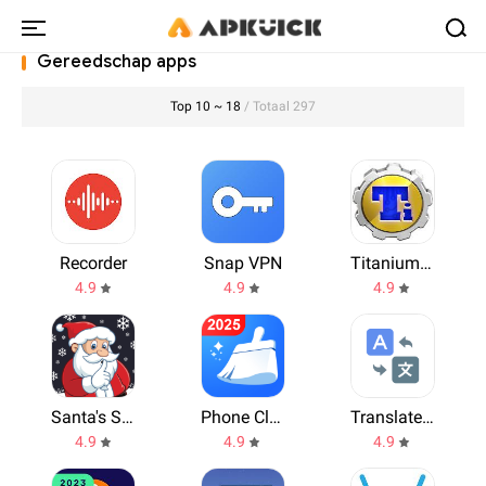
Gereedschap apps
Top 10 ~ 18
/ Totaal 297
Recorder
Snap VPN
Titanium Backup
4.9
4.9
4.9
Santa's Secret Keeper
Phone Cleaner - AI Cleaner
Translate - AI Translator
4.9
4.9
4.9