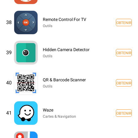
Remote Control For TV
38
OBTENIR
Outils
Hidden Camera Detector
39
OBTENIR
Outils
QR & Barcode Scanner
40
OBTENIR
Outils
Waze
41
OBTENIR
Cartes & Navigation