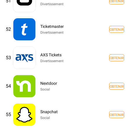
51
OBTENIR
Divertissement
Ticketmaster
52
OBTENIR
Divertissement
AXS Tickets
53
OBTENIR
Divertissement
Nextdoor
54
OBTENIR
Social
Snapchat
55
OBTENIR
Social