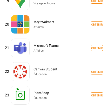
19
OBTENIR
Voyage et locale
Me@Walmart
20
OBTENIR
Affaires
Microsoft Teams
21
OBTENIR
Affaires
Canvas Student
22
OBTENIR
Éducation
PlantSnap
23
OBTENIR
Éducation