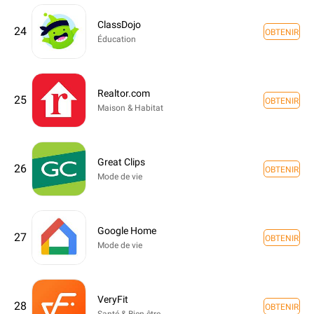
ClassDojo
24
OBTENIR
Éducation
Realtor.com
25
OBTENIR
Maison & Habitat
Great Clips
26
OBTENIR
Mode de vie
Google Home
27
OBTENIR
Mode de vie
VeryFit
28
OBTENIR
Santé & Bien-être