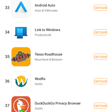
Android Auto
33
OBTENIR
Auto & Véhicules
Link to Windows
34
OBTENIR
Productivité
Texas Roadhouse
35
OBTENIR
Nourriture & Boisson
Wodfix
36
OBTENIR
Outils
DuckDuckGo Privacy Browser
37
OBTENIR
Outils