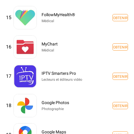
FollowMyHealth®
15
OBTENIR
Médical
MyChart
16
OBTENIR
Médical
IPTV Smarters Pro
17
OBTENIR
Lecteurs et éditeurs vidéo
Google Photos
18
OBTENIR
Photographie
Google Maps