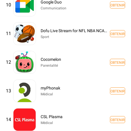
Google Duo
10
OBTENIR
Communication
Dofu Live Stream for NFL NBA NCAAF MLB NHL
11
OBTENIR
Sport
Cocomelon
12
OBTENIR
Parentalité
myPhonak
13
OBTENIR
Médical
CSL Plasma
14
OBTENIR
Médical