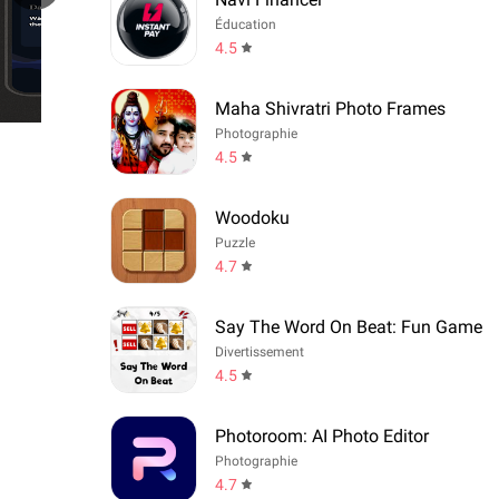
Éducation
4.5
Maha Shivratri Photo Frames
Photographie
4.5
Woodoku
Puzzle
4.7
Say The Word On Beat: Fun Game
Divertissement
4.5
Photoroom: AI Photo Editor
Photographie
4.7