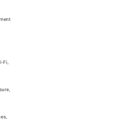
ement
-Fi,
sure,
ues,