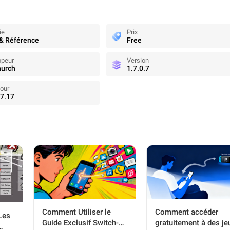
ie
Prix
 & Référence
Free
ppeur
Version
hurch
1.7.0.7
jour
7.17
Comment Utiliser le
Comment accéder
Les
Guide Exclusif Switch-
gratuitement à des je