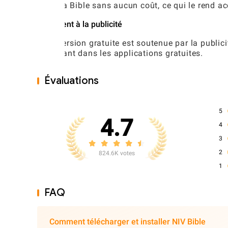
lire la Bible sans aucun coût, ce qui le rend a
Dûment à la publicité
La version gratuite est soutenue par la publici
courant dans les applications gratuites.
Évaluations
5
4.7
4
3
2
824.6K votes
1
FAQ
Comment télécharger et installer NIV Bible