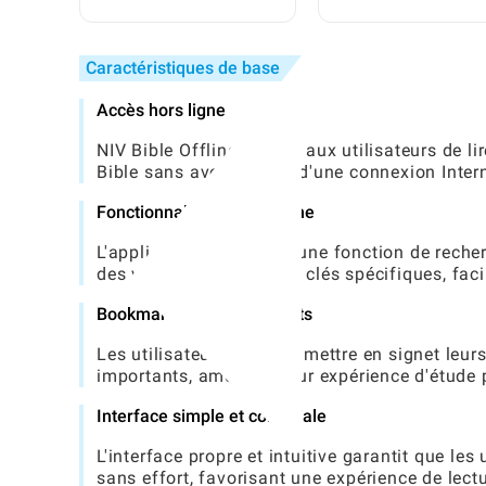
meilleur prix : un guide
Brookhaven RP : Un
complet pour les
Guide Complet pour 
joueurs
Joueurs
Caractéristiques de base
Accès hors ligne
NIV Bible Offline permet aux utilisateurs de li
Bible sans avoir besoin d'une connexion Intern
Fonctionnalité de recherche
L'application comprend une fonction de recher
des versets ou des mots clés spécifiques, facili
Bookmarks et faits saillants
Les utilisateurs peuvent mettre en signet leur
importants, améliorer leur expérience d'étude pe
Interface simple et conviviale
L'interface propre et intuitive garantit que le
sans effort, favorisant une expérience de lect