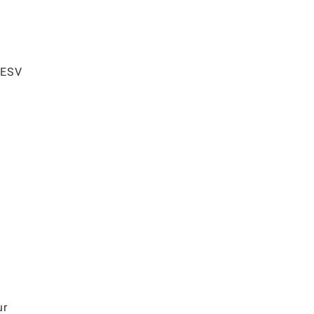
u ESV
ur