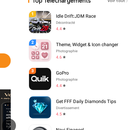
Top Téléchargements
Voir tout
1
Idle Drift:JDM Race
Décontracté
4.4
2
Theme, Widget & Icon changer
Photographie
4.6
3
GoPro
Photographie
4.4
Get FFF Daily Diamonds Tips
Divertissement
4.5
Navi Financel