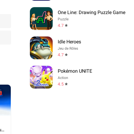
One Line: Drawing Puzzle Game
Puzzle
4.7
Idle Heroes
Jeu de Rôles
4.7
Pokémon UNITE
Action
4.5
ux