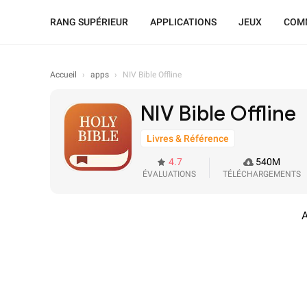
RANG SUPÉRIEUR
APPLICATIONS
JEUX
COMM
Accueil
›
apps
›
NIV Bible Offline
NIV Bible Offline
Livres & Référence
4.7
540M
ÉVALUATIONS
TÉLÉCHARGEMENTS