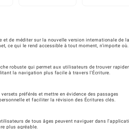
sur-Téléphone :
Switch sur votre
Débloquez Tous Ses
téléphone : astuces
les
Avantages
étapes par étapes
re et de méditer sur la nouvelle version internationale de l
et, ce qui le rend accessible à tout moment, n'importe où.
che robuste qui permet aux utilisateurs de trouver rapid
tant la navigation plus facile à travers l'Écriture.
s versets préférés et mettre en évidence des passages
rsonnelle et faciliter la révision des Écritures clés.
s utilisateurs de tous âges peuvent naviguer dans l'applicat
ure plus agréable.