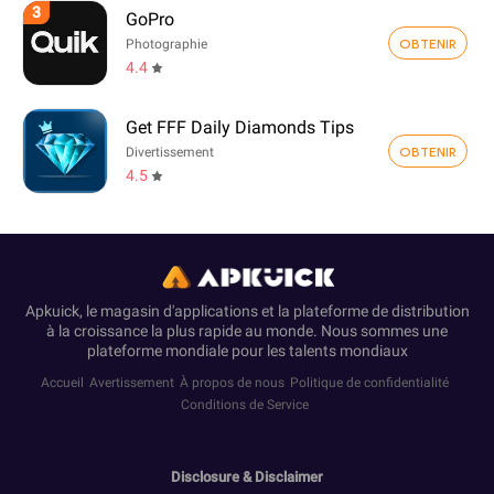
3
GoPro
OBTENIR
Photographie
4.4
Get FFF Daily Diamonds Tips
OBTENIR
Divertissement
4.5
Apkuick, le magasin d'applications et la plateforme de distribution
à la croissance la plus rapide au monde. Nous sommes une
plateforme mondiale pour les talents mondiaux
Accueil
Avertissement
À propos de nous
Politique de confidentialité
Conditions de Service
Disclosure & Disclaimer