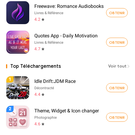
Freewave: Romance Audiobooks
OBTENIR
Livres & Référence
4.2
Quotes App - Daily Motivation
OBTENIR
Livres & Référence
4.7
Top Téléchargements
Voir tout
1
Idle Drift:JDM Race
OBTENIR
Décontracté
4.4
2
Theme, Widget & Icon changer
OBTENIR
Photographie
4.6