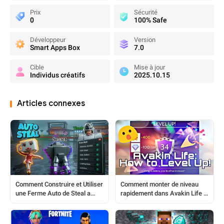
Prix
Sécurité
0
100% Safe
Développeur
Version
Smart Apps Box
7.0
Cible
Mise à jour
Individus créatifs
2025.10.15
Articles connexes
Comment Construire et Utiliser
Comment monter de niveau
une Ferme Auto de Steal a
rapidement dans Avakin Life :
Brainrot : Un Guide Complet
Un guide du débutant au pro
pour le Joueur