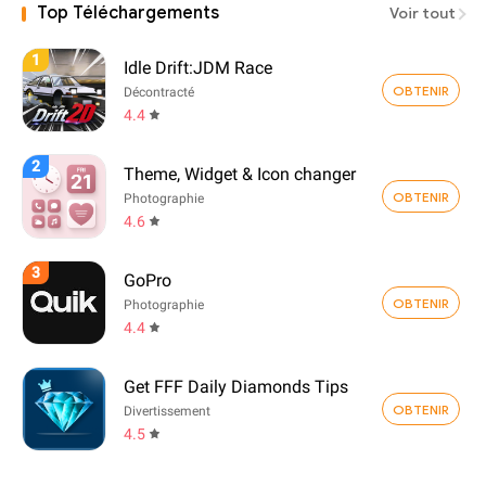
Top Téléchargements
Voir tout
1
Idle Drift:JDM Race
OBTENIR
Décontracté
4.4
2
Theme, Widget & Icon changer
OBTENIR
Photographie
4.6
3
GoPro
OBTENIR
Photographie
4.4
Get FFF Daily Diamonds Tips
OBTENIR
Divertissement
4.5