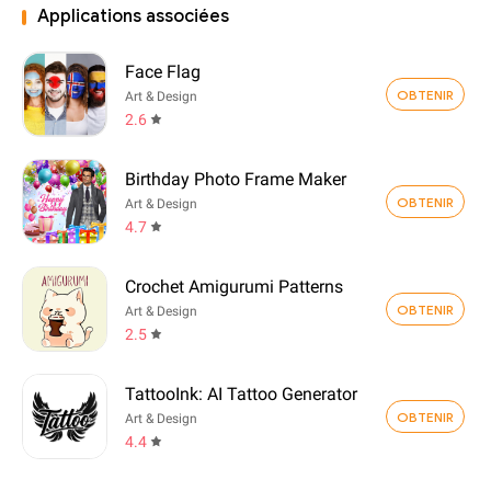
Applications associées
Face Flag
OBTENIR
Art & Design
2.6
Birthday Photo Frame Maker
OBTENIR
Art & Design
4.7
Crochet Amigurumi Patterns
OBTENIR
Art & Design
2.5
TattooInk: AI Tattoo Generator
OBTENIR
Art & Design
4.4