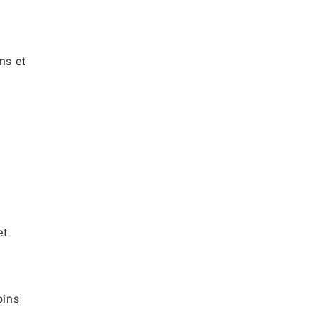
ns et
et
oins