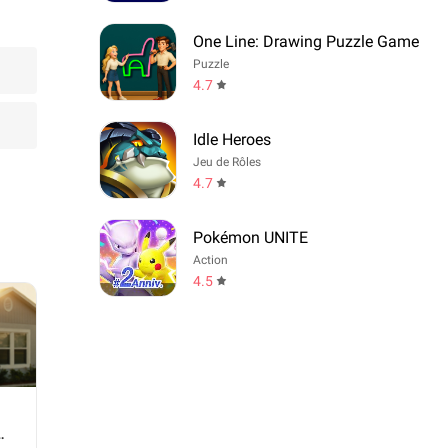
One Line: Drawing Puzzle Game
Puzzle
4.7
Idle Heroes
Jeu de Rôles
4.7
Pokémon UNITE
Action
4.5