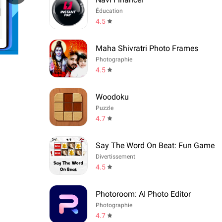
Éducation
4.5
Maha Shivratri Photo Frames
Photographie
4.5
Woodoku
Puzzle
4.7
Say The Word On Beat: Fun Game
Divertissement
4.5
Photoroom: AI Photo Editor
Photographie
4.7