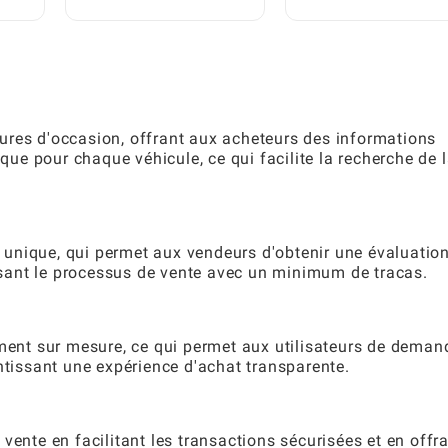
pour les Seniors : Un
 :
Brainrots : Le guide
Guide Étape par Étape
ape
complet du joueur
ures d'occasion, offrant aux acheteurs des informations
ique pour chaque véhicule, ce qui facilite la recherche de 
ée unique, qui permet aux vendeurs d'obtenir une évaluatio
lisant le processus de vente avec un minimum de tracas.
ement sur mesure, ce qui permet aux utilisateurs de deman
ntissant une expérience d'achat transparente.
vente en facilitant les transactions sécurisées et en offr