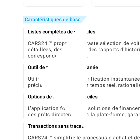
en tant que débutant
les utilisateurs d'APK
complet ?
un guide complet ét
par étape
Caractéristiques de base
Listes complètes de véhicules
CARS24 ™ propose une vaste sélection de voit
détaillées, des photos et des rapports d'histor
correspondance parfaite.
Outil de tarification instantanée
Utilisez la fonction de tarification instantan
précise de leur voiture en temps réel, rationa
Options de financement faciles
L'application fournit des solutions de financ
des prêts directement via la plate-forme, gara
Transactions sans tracas
CARS24 ™ simplifie le processus d'achat et de 