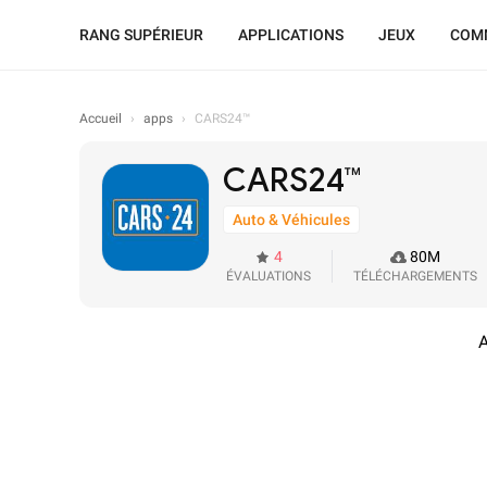
RANG SUPÉRIEUR
APPLICATIONS
JEUX
COMM
Accueil
›
apps
›
CARS24™
CARS24™
Auto & Véhicules
4
80M
ÉVALUATIONS
TÉLÉCHARGEMENTS