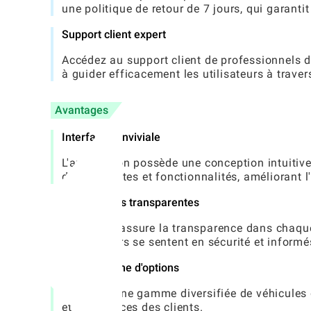
une politique de retour de 7 jours, qui garantit 
Support client expert
Accédez au support client de professionnels d
à guider efficacement les utilisateurs à trave
Avantages
Interface conviviale
L'application possède une conception intuitiv
diverses listes et fonctionnalités, améliorant 
Transactions transparentes
CARS24 ™ assure la transparence dans chaque a
les vendeurs se sentent en sécurité et informé
Large gamme d'options
L'accès à une gamme diversifiée de véhicules 
et préférences des clients.