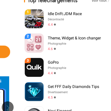
Top Téléchargements
Voir tout
1
Idle Drift:JDM Race
Décontracté
4.4
2
Theme, Widget & Icon changer
Photographie
4.6
3
GoPro
Photographie
4.4
Get FFF Daily Diamonds Tips
Divertissement
4.5
Navi Financel