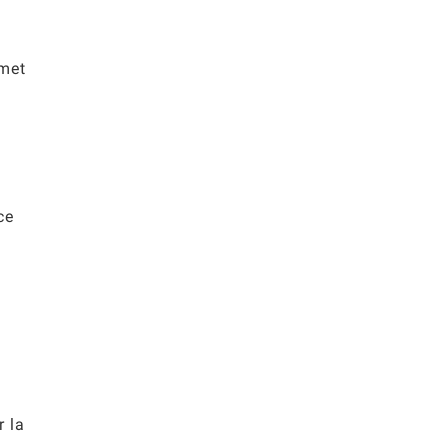
rmet
ce
r la