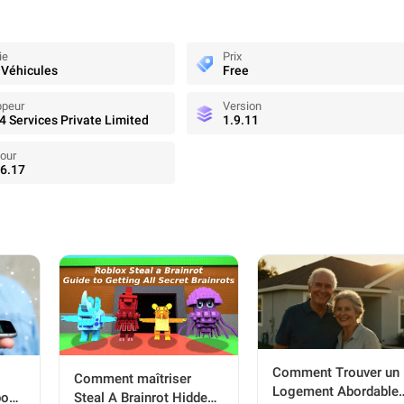
ie
Prix
 Véhicules
Free
ppeur
Version
 Services Private Limited
1.9.11
jour
6.17
Comment Trouver un
Comment maîtriser
Logement Abordable
pour
Steal A Brainrot Hidden