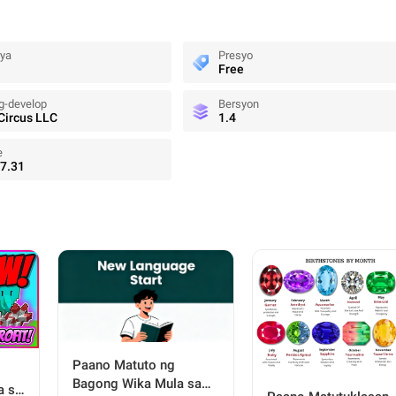
rya
Presyo
Free
g-develop
Bersyon
ircus LLC
1.4
e
7.31
Paano Matuto ng
Bagong Wika Mula sa
a sa