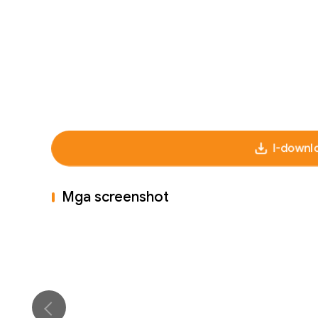
I-downl
Mga screenshot