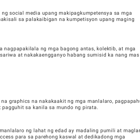
 ng social media upang makipagkumpetensya sa mga
akisali sa palakaibigan na kumpetisyon upang maging
 nagpapakilala ng mga bagong antas, kolektib, at mga
a sariwa at nakakaengganyo habang sumisid ka nang mas
 na graphics na nakakaakit ng mga manlalaro, pagpapa
 pagguhit sa kanila sa mundo ng pirata.
anlalaro ng lahat ng edad ay madaling pumili at magla
-access para sa parehong kaswal at dedikadong mga