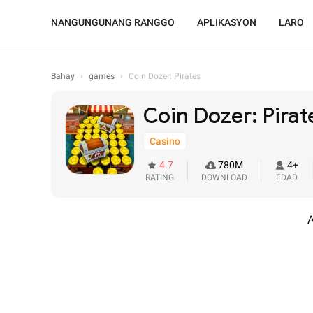
NANGUNGUNANG RANGGO
APLIKASYON
LARO
Bahay
›
games
›
Coin Dozer: Pirates
Coin Dozer: Pirat
Casino
4.7
780M
4+
RATING
DOWNLOAD
EDAD