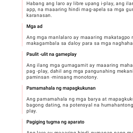
Habang ang laro ay libre upang i-play, ang i
app, na maaaring hindi mag-apela sa mga gu
karanasan.
Mga ad
Ang mga manlalaro ay maaaring makatagpo 
makagambala sa daloy para sa mga naghahana
Paulit -ulit na gameplay
Ang ilang mga gumagamit ay maaaring mahana
pag -play, dahil ang mga pangunahing mekan
paminsan -minsang monotony.
Pamamahala ng mapagkukunan
Ang pamamahala ng mga barya at mapagkuku
bagong dating, na potensyal na humahanton
play.
Pagiging tugma ng aparato
Ang laro ay maaaring hindi gumanap nang m