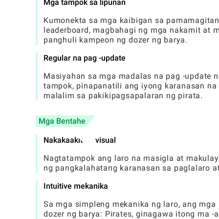
Mga tampok sa lipunan
Kumonekta sa mga kaibigan sa pamamagitan
leaderboard, magbahagi ng mga nakamit at m
panghuli kampeon ng dozer ng barya.
Regular na pag -update
Masiyahan sa mga madalas na pag -update na
tampok, pinapanatili ang iyong karanasan n
malalim sa pakikipagsapalaran ng pirata.
Mga Bentahe
Nakakaakit ng visual
Nagtatampok ang laro na masigla at makulay
ng pangkalahatang karanasan sa paglalaro at
Intuitive mekanika
Sa mga simpleng mekanika ng laro, ang mga m
dozer ng barya: Pirates, ginagawa itong ma 