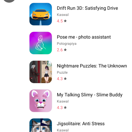
Drift Run 3D: Satisfying Drive
Kaswal
4.5
Pose me - photo assistant
Potograpiya
2.6
Nightmare Puzzles: The Unknown
Puzzle
4.3
My Talking Slimy - Slime Buddy
Kaswal
4.3
Jigsolitaire: Anti Stress
Kaswal