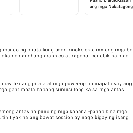
Paano Matutuklasan
Simula: Isang
g
ang mga Nakatagong
Kumpletong Gabay para
a
Lihim ng Iyong
sa mga Beginner
Birthstone para sa
Personal na Insight
ng mundo ng pirata kung saan kinokolekta mo ang mga ba
 nakamamanghang graphics at kapana -panabik na mga
 na may temang pirata at mga power-up na mapahusay ang
 mga gantimpala habang sumusulong ka sa mga antas.
ong antas na puno ng mga kapana -panabik na mga
, tinitiyak na ang bawat session ay nagbibigay ng isang