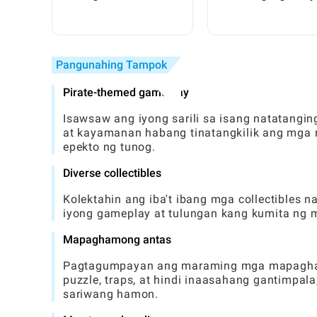
Grow a Garden: Isan
World ng Ligtas?
Hakbang-Hakbang n
Gabay
Pangunahing Tampok
Pirate-themed gameplay
Isawsaw ang iyong sarili sa isang natatangi
at kayamanan habang tinatangkilik ang mga
epekto ng tunog.
Diverse collectibles
Kolektahin ang iba't ibang mga collectibles
iyong gameplay at tulungan kang kumita ng
Mapaghamong antas
Pagtagumpayan ang maraming mga mapagham
puzzle, traps, at hindi inaasahang gantimpala
sariwang hamon.