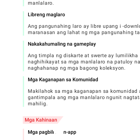
manlalaro.
Libreng maglaro
Ang pangunahing laro ay libre upang i -downl
maranasan ang lahat ng mga pangunahing t
Nakakahumaling na gameplay
Ang timpla ng diskarte at swerte ay lumilik
naghihikayat sa mga manlalaro na patuloy n
naghahanap ng mga bagong koleksyon.
Mga Kaganapan sa Komunidad
Makilahok sa mga kaganapan sa komunidad a
gantimpala ang mga manlalaro ngunit nagt
mahilig.
Mga Kahinaan
Mga pagbili ng in-app