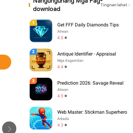
Nangungunang Mga Pag-
Tingnan lahat
download
1
Get FFF Daily Diamonds Tips
Aliwan
4.5
2
Antique Identifier - Appraisal
Mga Kagamitan
4.4
3
Prediction 2026: Savage Reveal
Aliwan
4.5
Web Master: Stickman Superhero
Arkada
4.3