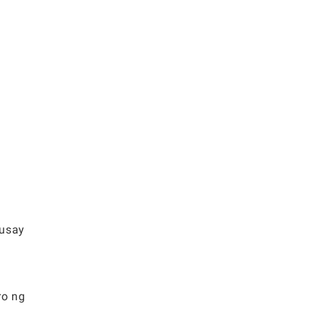
husay
ro ng