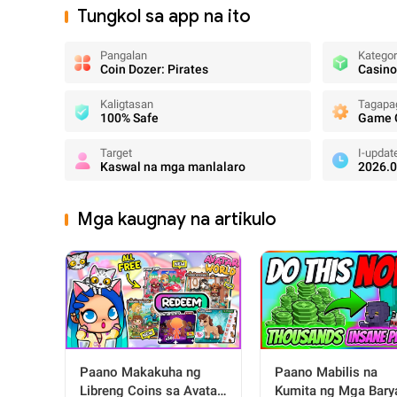
Tungkol sa app na ito
Pangalan
Katego
Coin Dozer: Pirates
Casino
Kaligtasan
Tagapa
100% Safe
Game C
Target
I-updat
Kaswal na mga manlalaro
2026.0
Mga kaugnay na artikulo
Paano Mabilis na
Paano Makakuha ng
Kumita ng Mga Bary
Libreng Coins sa Avatar