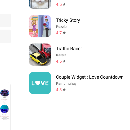
4.5
Tricky Story
Puzzle
4.7
Traffic Racer
Karera
4.6
Couple Widget : Love Countdown
Pamumuhay
4.3