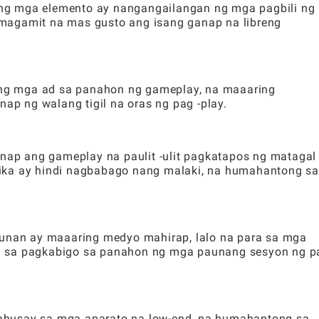
lang mga elemento ay nangangailangan ng mga pagbili ng 
magamit na mas gusto ang isang ganap na libreng
ng mga ad sa panahon ng gameplay, na maaaring
p ng walang tigil na oras ng pag -play.
p ang gameplay na paulit -ulit pagkatapos ng matagal
ika ay hindi nagbabago nang malaki, na humahantong sa
nan ay maaaring medyo mahirap, lalo na para sa mga
g sa pagkabigo sa panahon ng mga paunang sesyon ng pa
ahusay sa mga aparato na low-end, na humahantong sa