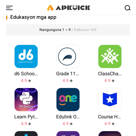
Edukasyon mga app
Nangunguna 1 ~ 9
/ Kabuuan 169
d6 School Communicator
Grade 11 Mathematics Mobile Application
ClassCharts Parents
4.9
4.9
4.9
Learn Python
Edulink One
Course Hero
4.9
4.9
4.9