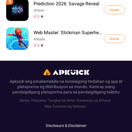
3
Prediction 2026: Savage Reveal
KUHA
Aliwan
4.5
Web Master: Stickman Superhero
KUHA
Arkada
4.3
Apkuick-ang pinakamabilis na lumalagong tindahan ng app at
plataporma ng distribusyon sa mundo. Kami ay isang
pandaigdigang plataporma para sa pandaigdigang talento
Bahay
Paunawa
Tungkol Sa Amin
Patakaran sa Privacy
Mga Tuntunin ng Serbisyo
Disclosure & Disclaimer