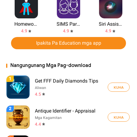
HomeworkMan
SIMS Parent
Siri Assistnt voice commands
4.9
4.9
4.9
Ipakita Pa Education mga app
Nangungunang Mga Pag-download
1
Get FFF Daily Diamonds Tips
KUHA
Aliwan
4.5
2
Antique Identifier - Appraisal
KUHA
Mga Kagamitan
4.4