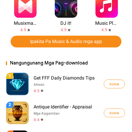
Musixmatch
DJ it!
Music Player
4.9
4.9
4.9
Ipakita Pa Music & Audio mga app
Nangungunang Mga Pag-download
1
Get FFF Daily Diamonds Tips
KUHA
Aliwan
4.5
2
Antique Identifier - Appraisal
KUHA
Mga Kagamitan
4.4