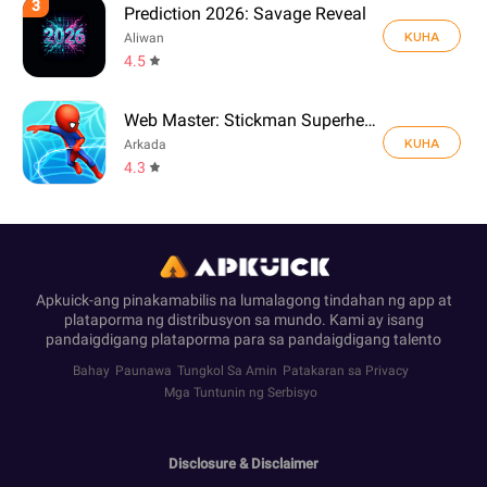
3
Prediction 2026: Savage Reveal
KUHA
Aliwan
4.5
Web Master: Stickman Superhero
KUHA
Arkada
4.3
Apkuick-ang pinakamabilis na lumalagong tindahan ng app at
plataporma ng distribusyon sa mundo. Kami ay isang
pandaigdigang plataporma para sa pandaigdigang talento
Bahay
Paunawa
Tungkol Sa Amin
Patakaran sa Privacy
Mga Tuntunin ng Serbisyo
Disclosure & Disclaimer