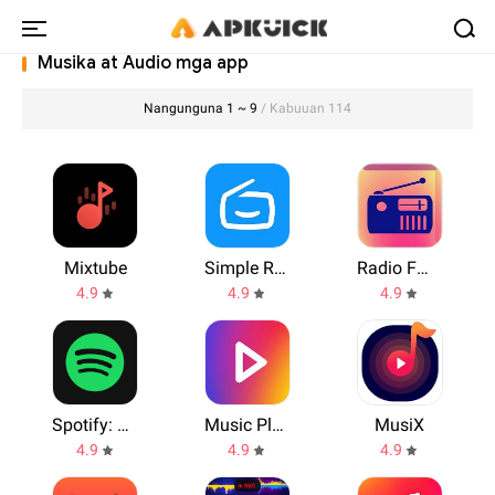
Musika at Audio mga app
Nangunguna 1 ~ 9
/ Kabuuan 114
Mixtube
Simple Radio
Radio FM AM
4.9
4.9
4.9
Spotify: Music and Podcasts
Music Player
MusiX
4.9
4.9
4.9