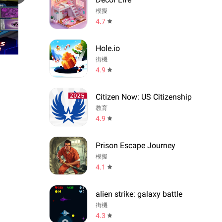
模擬
4.7
Hole.io
街機
4.9
Citizen Now: US Citizenship
教育
4.9
Prison Escape Journey
模擬
4.1
alien strike: galaxy battle
街機
4.3