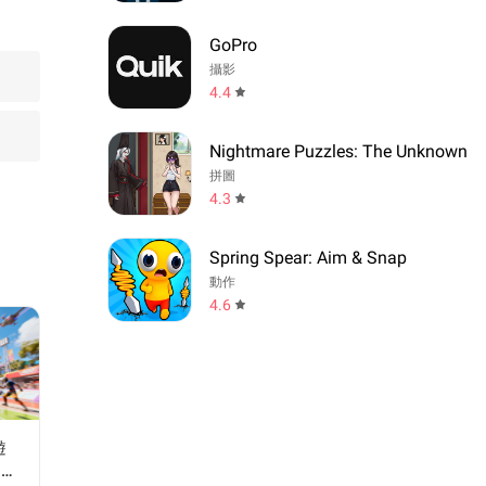
GoPro
攝影
4.4
Nightmare Puzzles: The Unknown
拼圖
4.3
Spring Spear: Aim & Snap
動作
4.6
遊
速入