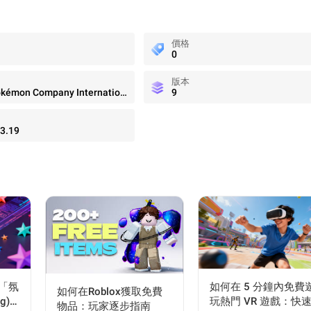
價格
0
版本
The Pokémon Company International
9
3.19
「氛
如何在 5 分鐘內免費
如何在Roblox獲取免費
g)
玩熱門 VR 遊戲：快
物品：玩家逐步指南