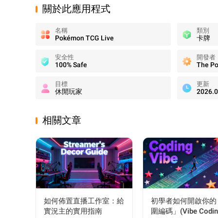
關於此應用程式
名稱
類別
Pokémon TCG Live
卡牌
安全性
開發者
100% Safe
目標
更新
休閒玩家
2026.0
相關文章
如何佈置直播工作室：給
初學者如何開啟你的
實況主的實用指南
圍編碼」(Vibe Codin