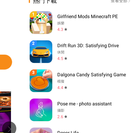
熱門下載
查看全部
1
Girlfriend Mods Minecraft PE
娛樂
4.3
2
Drift Run 3D: Satisfying Drive
休閒
4.5
3
Dalgona Candy Satisfying Game
模擬
4.4
Pose me - photo assistant
攝影
2.6
Decor Life