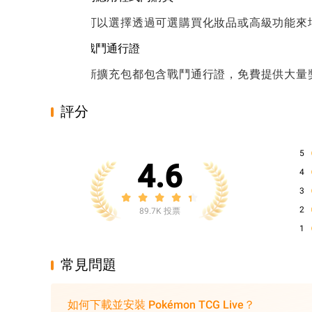
玩家可以選擇透過可選購買化妝品或高級功能來
免費戰鬥通行證
每個新擴充包都包含戰鬥通行證，免費提供大量
評分
5
4.6
4
3
2
89.7K 投票
1
常見問題
如何下載並安裝 Pokémon TCG Live？