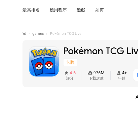
最高排名
應用程序
遊戲
如何
家
›
games
›
Pokémon TCG Live
Pokémon TCG Li
卡牌
4.6
976M
4+
評分
下載次數
年齡