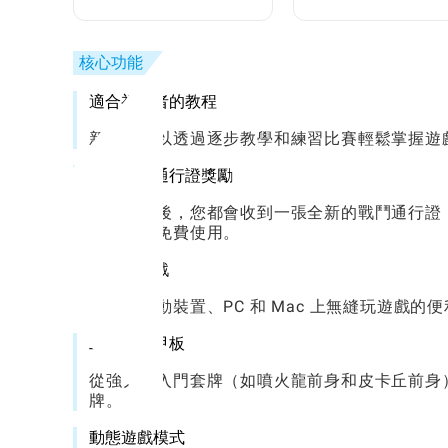
之旅：完整步驟指南
核心功能
適合初學者的教程
新玩家可以透過逐步教學和練習比賽輕鬆掌握遊
免費戰鬥通行證獎勵
每次擴充後，您都會收到一張全新的戰鬥通行證
可供玩家免費使用。
跨平台遊戲
享受在行動裝置、PC 和 Mac 上無縫玩遊戲
工藝定制甲板
從強大的入門套牌（如噴火龍前身和皮卡丘前身
牌。
動態遊戲模式