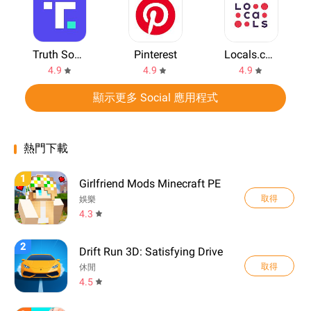
Truth Social
Pinterest
Locals.com
4.9
4.9
4.9
顯示更多 Social 應用程式
熱門下載
1
Girlfriend Mods Minecraft PE
取得
娛樂
4.3
2
Drift Run 3D: Satisfying Drive
取得
休閒
4.5