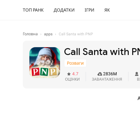
ТОП РАНК
ДОДАТКИ
ІГРИ
ЯК
Головна
›
apps
›
Call Santa with PNP
Call Santa with P
Розваги
4.7
2836M
ОЦІНКИ
ЗАВАНТАЖЕННЯ
В