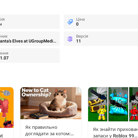
рія
Ціна
и
0
бник
Версія
From Santa's Elves at UGroupMedia Inc
11
ення
1.07
Як правильно
Як знайти прихован
доглядати за котом:
ot
запаси у Roblox 99