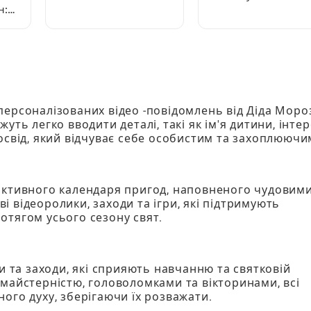
повний посібник для
н:
Nights In The Forest
новачків
ник
ерсоналізованих відео -повідомлень від Діда Моро
уть легко вводити деталі, такі як ім'я дитини, інте
освід, який відчуває себе особистим та захоплюючи
активного календаря пригод, наповненого чудовим
 відеоролики, заходи та ігри, які підтримують
отягом усього сезону свят.
и та заходи, які сприяють навчанню та святковій
майстерністю, головоломками та вікторинами, всі
ого духу, зберігаючи їх розважати.