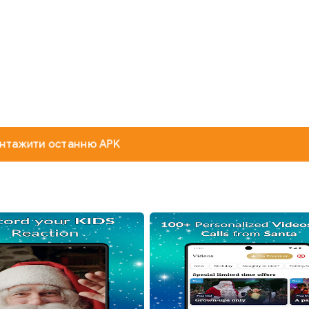
нтажити останню APK