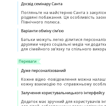
Досвід семінару Санта
Погляньте на майстерню Санта з закулісни
різдвяні побажання. Ця особливість заох
Північного полюса.
Варіанти обміну сім’єю
Батьки можуть легко ділитися персоналі
друзями через соціальні медіа чи додат
для сімейного зв’язку та спільного викор
Переваги
Дуже персоналізований
Кожне відео -повідомлення можна налаш
кожну взаємодію по -справжньому особли
Залучення користувальницького інтерфейсу
Додаток має зручний для користувачів інт