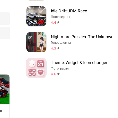
Idle Drift:JDM Race
Повсякденні
4.4
Nightmare Puzzles: The Unknown
Головоломка
4.3
Theme, Widget & Icon changer
Фотографія
4.6
і