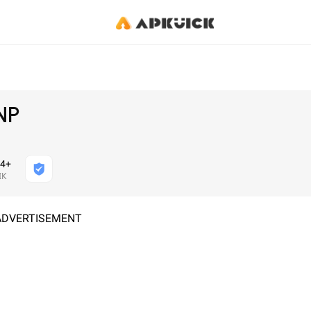
NP
4+
ІК
ADVERTISEMENT