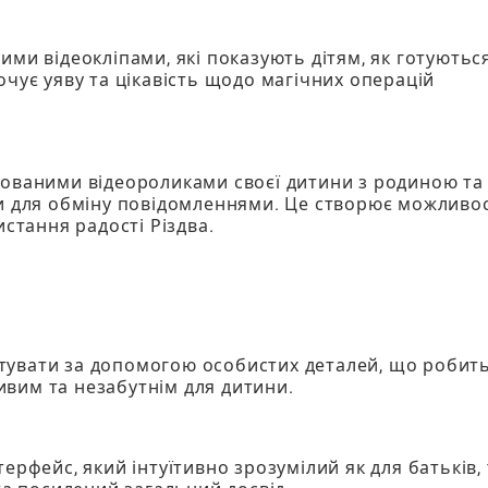
ми відеокліпами, які показують дітям, як готуються
очує уяву та цікавість щодо магічних операцій
зованими відеороликами своєї дитини з родиною та
ки для обміну повідомленнями. Це створює можливос
истання радості Різдва.
тувати за допомогою особистих деталей, що робит
вим та незабутнім для дитини.
ерфейс, який інтуїтивно зрозумілий як для батьків, 