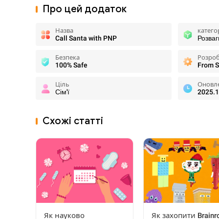
Про цей додаток
Назва
катего
Call Santa with PNP
Розваг
Безпека
Розро
100% Safe
Ціль
Оновл
Сім'ї
2025.1
Схожі статті
Як науково
Як захопити Brainr