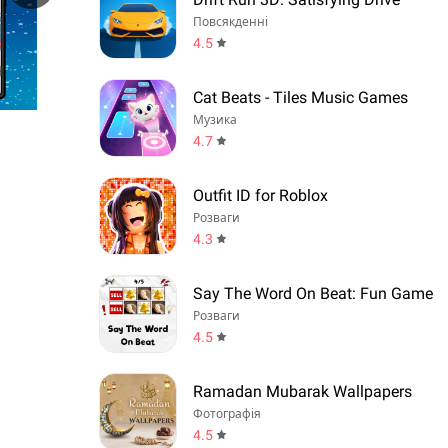
Повсякденні
4.5
Cat Beats - Tiles Music Games
Музика
4.7
Outfit ID for Roblox
Розваги
4.3
Say The Word On Beat: Fun Game
Розваги
4.5
Ramadan Mubarak Wallpapers
Фотографія
4.5