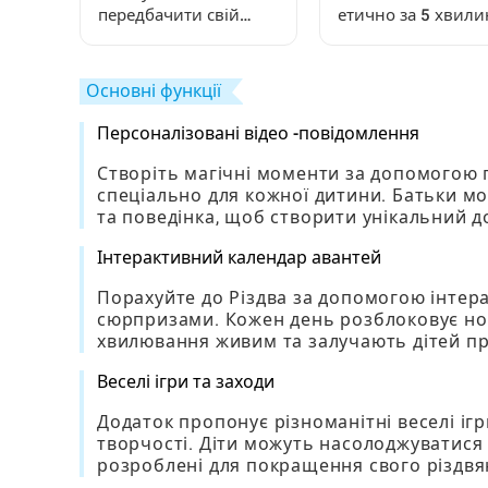
передбачити свій
етично за 5 хвили
наступний період
покроковий посіб
для гравців Steal A
Brainrot
Основні функції
Персоналізовані відео -повідомлення
Створіть магічні моменти за допомогою п
спеціально для кожної дитини. Батьки мож
та поведінка, щоб створити унікальний д
Інтерактивний календар авантей
Порахуйте до Різдва за допомогою інтер
сюрпризами. Кожен день розблоковує нові
хвилювання живим та залучають дітей пр
Веселі ігри та заходи
Додаток пропонує різноманітні веселі ігр
творчості. Діти можуть насолоджуватися 
розроблені для покращення свого різдвян