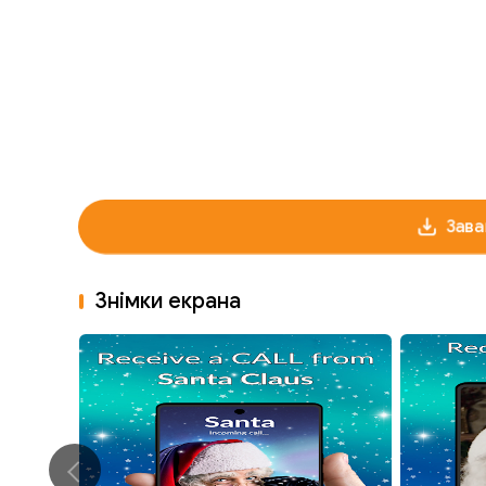
Зава
Знімки екрана