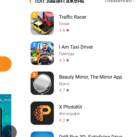
Топ завантажень
Показати всі
1
Traffic Racer
Гонки
4.6
2
I Am Taxi Driver
Пригода
4.5
3
Beauty Mirror, The Mirror App
Краса
4.7
X PhotoKit
Фотографія
4.2
Drift Run 3D: Satisfying Drive