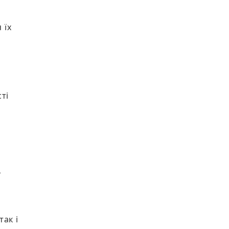
 їх
ті
ь
так і