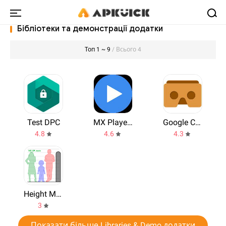
Бібліотеки та демонстрації додатки
Топ 1 ~ 9
/ Всього 4
Test DPC
MX Player Codec
Google Cardboard
4.8
4.6
4.3
Height Measurement App
3
Показати більше Libraries & Demo додатки