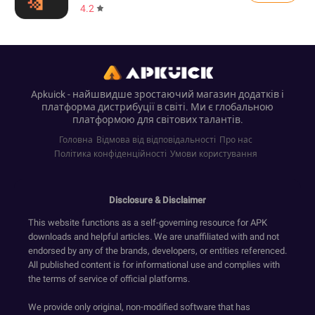
4.2
Apkuick - найшвидше зростаючий магазин додатків і
платформа дистрибуції в світі. Ми є глобальною
платформою для світових талантів.
Головна
Відмова від відповідальності
Про нас
Політика конфіденційності
Умови користування
Disclosure & Disclaimer
This website functions as a self-governing resource for APK
downloads and helpful articles. We are unaffiliated with and not
endorsed by any of the brands, developers, or entities referenced.
All published content is for informational use and complies with
the terms of service of official platforms.
We provide only original, non-modified software that has