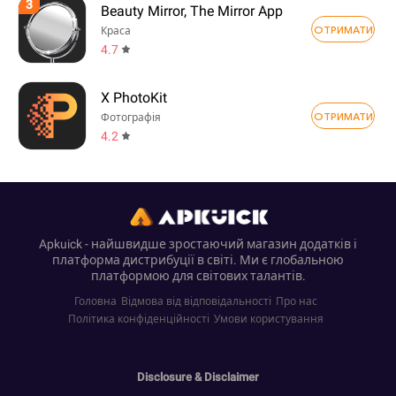
3
Beauty Mirror, The Mirror App
ОТРИМАТИ
Краса
4.7
X PhotoKit
ОТРИМАТИ
Фотографія
4.2
Apkuick - найшвидше зростаючий магазин додатків і
платформа дистрибуції в світі. Ми є глобальною
платформою для світових талантів.
Головна
Відмова від відповідальності
Про нас
Політика конфіденційності
Умови користування
Disclosure & Disclaimer