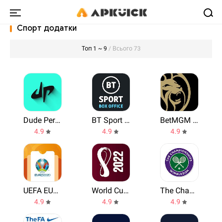
Спорт додатки
Топ 1 ~ 9
/ Всього 73
Dude Perfect
BT Sport Box Office
BetMGM Sports
4.9
4.9
4.9
UEFA EURO 2020 Mobile Tickets
World Cup Qatar 2022 LIVESCORE
The Championships, Wimbledon 2021
4.9
4.9
4.9