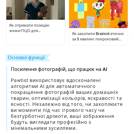
Як отримати позицію
жінки-ПЦО для
Як захопити Brainrot етично
домашнього догляду:
за 5 хвилин: покроковий
покроковий посібник
посібник для гравців Steal A
Brainrot
Основні функції
Посилення фотографій, що працює на AI
Pawtist використовує вдосконалені
алгоритми AI для автоматичного
покращення фотографій ваших домашніх
тварин, оптимізації кольорів, яскравості та
ясності. Незалежно від того, чи захоплюєте
ви моменти під час ігрового часу чи
безтурботної дрімоти, ваші зображення
будуть виглядати професійно з
мінімальними зусиллями.