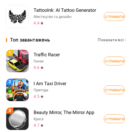
TattooInk: AI Tattoo Generator
ОТРИМАТИ
Мистецтво та дизайн
4.4
Топ завантажень
Показати всі
1
Traffic Racer
ОТРИМАТИ
Гонки
4.6
2
I Am Taxi Driver
ОТРИМАТИ
Пригода
4.5
3
Beauty Mirror, The Mirror App
ОТРИМАТИ
Краса
4.7