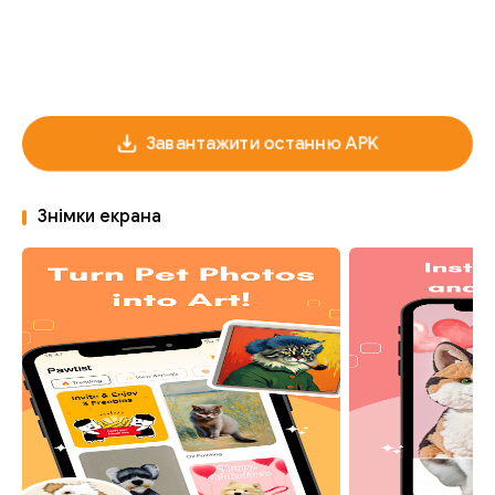
Завантажити останню APK
Знімки екрана