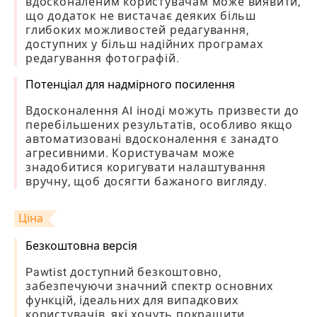
вдосконаленим користувачам може виявити,
що додаток не вистачає деяких більш
глибоких можливостей редагування,
доступних у більш надійних програмах
редагування фотографій.
Потенціал для надмірного посилення
Вдосконалення AI іноді можуть призвести до
перебільшених результатів, особливо якщо
автоматизовані вдосконалення є занадто
агресивними. Користувачам може
знадобитися коригувати налаштування
вручну, щоб досягти бажаного вигляду.
Ціна
Безкоштовна версія
Pawtist доступний безкоштовно,
забезпечуючи значний спектр основних
функцій, ідеальних для випадкових
користувачів, які хочуть покращити