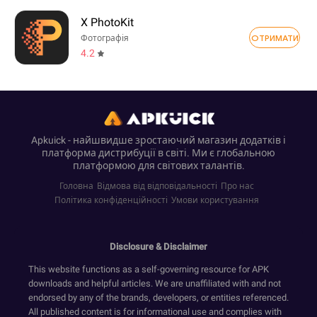
X PhotoKit
ОТРИМАТИ
Фотографія
4.2
Apkuick - найшвидше зростаючий магазин додатків і
платформа дистрибуції в світі. Ми є глобальною
платформою для світових талантів.
Головна
Відмова від відповідальності
Про нас
Політика конфіденційності
Умови користування
Disclosure & Disclaimer
This website functions as a self-governing resource for APK
downloads and helpful articles. We are unaffiliated with and not
endorsed by any of the brands, developers, or entities referenced.
All published content is for informational use and complies with