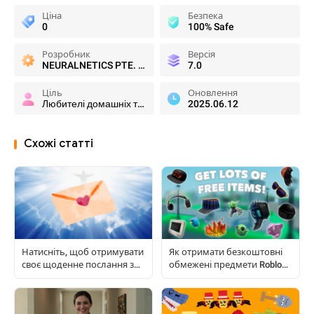
Ціна
Безпека
0
100% Safe
Розробник
Версія
NEURALNETICS PTE. LTD.
7.0
Ціль
Оновлення
Любителі домашніх тварин
2025.06.12
Схожі статті
Натисніть, щоб отримувати
Як отримати безкоштовні
своє щоденне послання з
обмежені предмети Roblox:
небес
покроковий посібник для
гравців