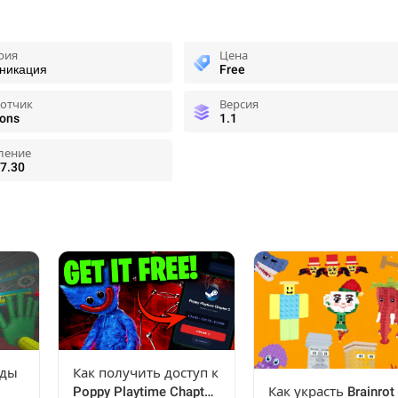
рия
Цена
никация
Free
ботчик
Версия
ons
1.1
ление
7.30
оды
Как получить доступ к
Как украсть Brainrot
Poppy Playtime Chapter