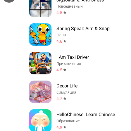
Повседневный
4.5
Spring Spear: Aim & Snap
Экшн
4.6
I Am Taxi Driver
Приключения
4.5
Decor Life
Симуляция
4.7
HelloChinese: Learn Chinese
Образование
4.9