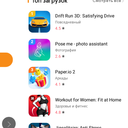
Топ загрузок
Смотреть всё
1
Drift Run 3D: Satisfying Drive
Повседневный
4.5
2
Pose me - photo assistant
Фотография
2.6
3
Paper.io 2
Аркады
4.1
Workout for Women: Fit at Home
Здоровье и фитнес
4.8
Jigsolitaire: Anti Stress