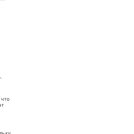
.
 что
нт
льку