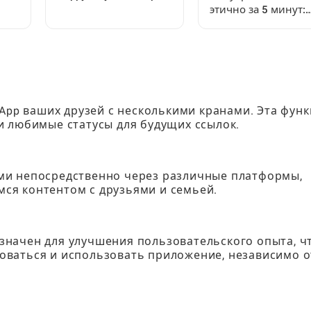
этично за 5 минут:
5 и установить
пошаговое
модификации:
руководство для
Полное руководство
игроков Steal a
Brainrot
sApp ваших друзей с несколькими кранами. Эта фун
и любимые статусы для будущих ссылок.
ми непосредственно через различные платформы,
ся контентом с друзьями и семьей.
начен для улучшения пользовательского опыта, ч
оваться и использовать приложение, независимо о