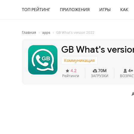
ТОП РЕЙТИНГ
ПРИЛОЖЕНИЯ
ИГРЫ
КАК
Главная
›
apps
›
GB What's version 2022
GB What's versio
Коммуникация
4.2
70M
4+
Рейтинги
ЗАГРУЗКИ
ВОЗРАС