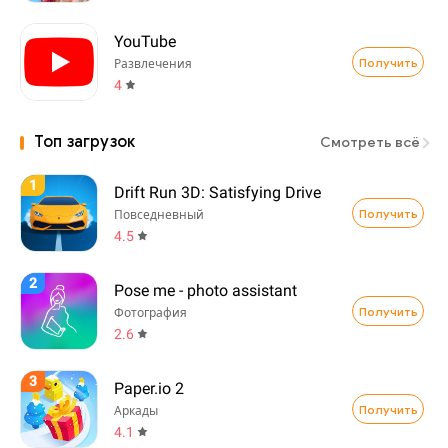
YouTube
Получить
Развлечения
4
Топ загрузок
Смотреть всё
1
Drift Run 3D: Satisfying Drive
Получить
Повседневный
4.5
2
Pose me - photo assistant
Получить
Фотография
2.6
3
Paper.io 2
Получить
Аркады
4.1