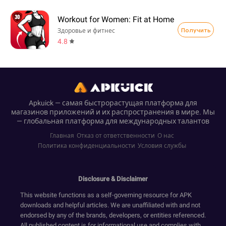
Workout for Women: Fit at Home
Получить
Здоровье и фитнес
4.8
Apkuick — самая быстрорастущая платформа для
магазинов приложений и их распространения в мире. Мы
— глобальная платформа для международных талантов
Главная
Отказ от ответственности
О нас
Политика конфиденциальности
Условия службы
Disclosure & Disclaimer
This website functions as a self-governing resource for APK
downloads and helpful articles. We are unaffiliated with and not
endorsed by any of the brands, developers, or entities referenced.
All published content is for informational use and complies with