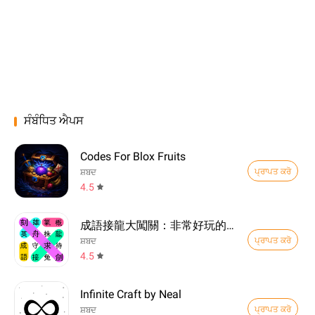
ਸੰਬੰਧਿਤ ਐਪਸ
Codes For Blox Fruits
ਪ੍ਰਾਪਤ ਕਰੋ
ਸ਼ਬਦ
4.5
成語接龍大闖關：非常好玩的單機益智小遊戲
ਪ੍ਰਾਪਤ ਕਰੋ
ਸ਼ਬਦ
4.5
Infinite Craft by Neal
ਪ੍ਰਾਪਤ ਕਰੋ
ਸ਼ਬਦ