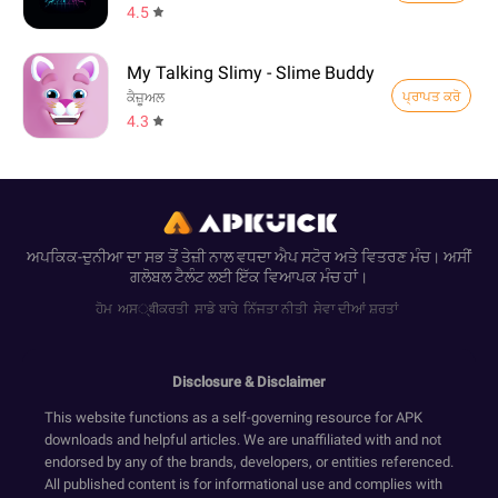
4.5
My Talking Slimy - Slime Buddy
ਪ੍ਰਾਪਤ ਕਰੋ
ਕੈਜ਼ੂਅਲ
4.3
ਅਪਕਿਕ-ਦੁਨੀਆ ਦਾ ਸਭ ਤੋਂ ਤੇਜ਼ੀ ਨਾਲ ਵਧਦਾ ਐਪ ਸਟੋਰ ਅਤੇ ਵਿਤਰਣ ਮੰਚ। ਅਸੀਂ
ਗਲੋਬਲ ਟੈਲੰਟ ਲਈ ਇੱਕ ਵਿਆਪਕ ਮੰਚ ਹਾਂ।
ਹੋਮ
ਅਸ्वीਕਰਤੀ
ਸਾਡੇ ਬਾਰੇ
ਨਿੱਜਤਾ ਨੀਤੀ
ਸੇਵਾ ਦੀਆਂ ਸ਼ਰਤਾਂ
Disclosure & Disclaimer
This website functions as a self-governing resource for APK
downloads and helpful articles. We are unaffiliated with and not
endorsed by any of the brands, developers, or entities referenced.
All published content is for informational use and complies with