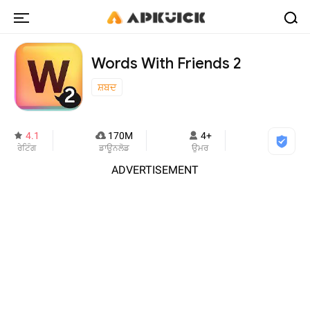
Words With Friends 2
ਸ਼ਬਦ
4.1
170M
4+
ਰੇਟਿੰਗ
ਡਾਊਨਲੋਡ
ਉਮਰ
ADVERTISEMENT