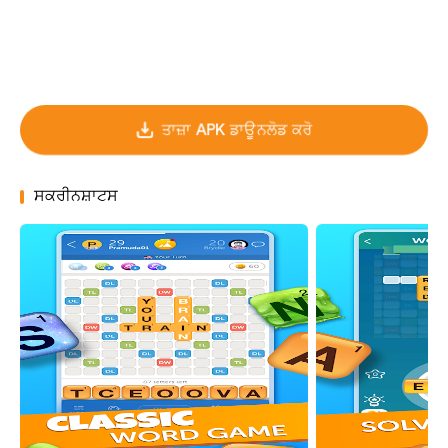
ਤਾਜ਼ਾ APK ਡਾਊਨਲੋਡ ਕਰੋ
ਸਕਰੀਨਸ਼ਾਟਸ