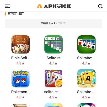
ਕਾਰਡ ਖੇਡਾਂ
ਸਿਖਰ 1 ~ 9
/ ਕੁੱਲ 15
Bible Solitaire - Daily Bless
Solitaire
Solitaire: Classic Card Games
4.8
4.7
4.7
Pokémon TCG Live
solitaire clash
Solitaire TriPeaks
4.6
4.5
4.5