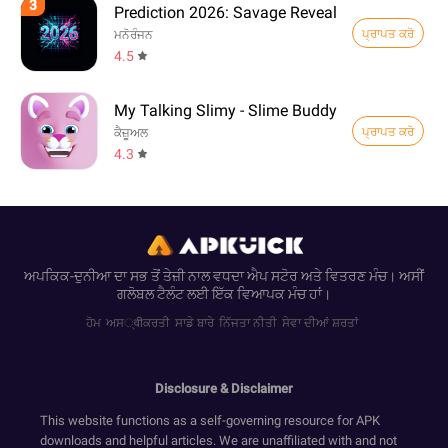
3
Prediction 2026: Savage Reveal
ਪ੍ਰਾਪਤ ਕਰੋ
ਮਨੋਰੰਜਨ
4.5
My Talking Slimy - Slime Buddy
ਪ੍ਰਾਪਤ ਕਰੋ
ਕੈਜ਼ੂਅਲ
4.3
ਅਪਕਿਕ-ਦੁਨੀਆ ਦਾ ਸਭ ਤੋਂ ਤੇਜ਼ੀ ਨਾਲ ਵਧਦਾ ਐਪ ਸਟੋਰ ਅਤੇ ਵਿਤਰਣ ਮੰਚ। ਅਸੀਂ
ਗਲੋਬਲ ਟੈਲੰਟ ਲਈ ਇੱਕ ਵਿਆਪਕ ਮੰਚ ਹਾਂ।
ਹੋਮ
ਅਸ्वीਕਰਤੀ
ਸਾਡੇ ਬਾਰੇ
ਨਿੱਜਤਾ ਨੀਤੀ
ਸੇਵਾ ਦੀਆਂ ਸ਼ਰਤਾਂ
Disclosure & Disclaimer
This website functions as a self-governing resource for APK
downloads and helpful articles. We are unaffiliated with and not