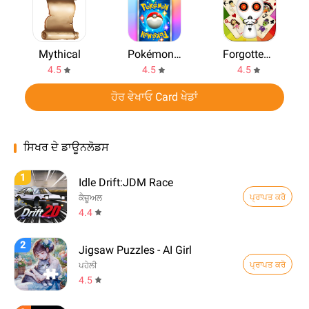
Mythical
Pokémon TCG Pocket - Card Game
Forgotten Tales: Day of the De
4.5
4.5
4.5
ਹੋਰ ਵੇਖਾਓ Card ਖੇਡਾਂ
ਸਿਖਰ ਦੇ ਡਾਊਨਲੋਡਸ
1
Idle Drift:JDM Race
ਪ੍ਰਾਪਤ ਕਰੋ
ਕੈਜ਼ੂਅਲ
4.4
2
Jigsaw Puzzles - AI Girl
ਪ੍ਰਾਪਤ ਕਰੋ
ਪਹੇਲੀ
4.5