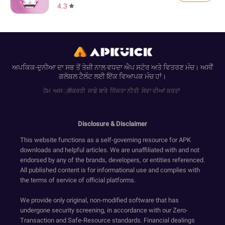
4.3
ਅਪਕਿਕ-ਦੁਨੀਆ ਦਾ ਸਭ ਤੋਂ ਤੇਜ਼ੀ ਨਾਲ ਵਧਦਾ ਐਪ ਸਟੋਰ ਅਤੇ ਵਿਤਰਣ ਮੰਚ। ਅਸੀਂ
ਗਲੋਬਲ ਟੈਲੰਟ ਲਈ ਇੱਕ ਵਿਆਪਕ ਮੰਚ ਹਾਂ।
ਹੋਮ
ਅਸ्वीਕਰਤੀ
ਸਾਡੇ ਬਾਰੇ
ਨਿੱਜਤਾ ਨੀਤੀ
ਸੇਵਾ ਦੀਆਂ ਸ਼ਰਤਾਂ
Disclosure & Disclaimer
This website functions as a self-governing resource for APK
downloads and helpful articles. We are unaffiliated with and not
endorsed by any of the brands, developers, or entities referenced.
All published content is for informational use and complies with
the terms of service of official platforms.
We provide only original, non-modified software that has
undergone security screening, in accordance with our Zero-
Transaction and Safe-Resource standards. Financial dealings