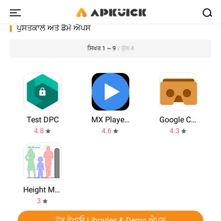
ਪੁਸਤਕਾਲੇ ਅਤੇ ਡੈਮੋ ਐਪਸ
ਸਿਖਰ 1 ~ 9
/ ਕੁੱਲ 4
Test DPC
MX Player Codec
Google Cardboard
4.8
4.6
4.3
Height Measurement App
3
ਹੋਰ ਵੇਖਾਓ Libraries & Demo ਐਪਸ