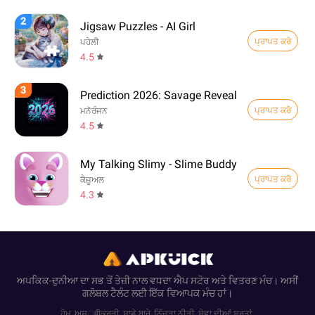
2
Jigsaw Puzzles - AI Girl
ਪ੍ਰਾਪਤ ਕਰੋ
ਪਹੇਲੀ
4.5
3
Prediction 2026: Savage Reveal
ਪ੍ਰਾਪਤ ਕਰੋ
ਮਨੋਰੰਜਨ
4.5
My Talking Slimy - Slime Buddy
ਪ੍ਰਾਪਤ ਕਰੋ
ਕੈਜ਼ੂਅਲ
4.3
ਅਪਕਿਕ-ਦੁਨੀਆ ਦਾ ਸਭ ਤੋਂ ਤੇਜ਼ੀ ਨਾਲ ਵਧਦਾ ਐਪ ਸਟੋਰ ਅਤੇ ਵਿਤਰਣ ਮੰਚ। ਅਸੀਂ
ਗਲੋਬਲ ਟੈਲੰਟ ਲਈ ਇੱਕ ਵਿਆਪਕ ਮੰਚ ਹਾਂ।
ਹੋਮ
ਅਸ्वीਕਰਤੀ
ਸਾਡੇ ਬਾਰੇ
ਨਿੱਜਤਾ ਨੀਤੀ
ਸੇਵਾ ਦੀਆਂ ਸ਼ਰਤਾਂ