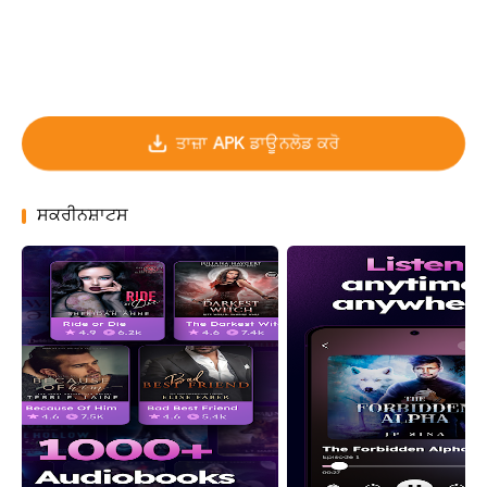
ਤਾਜ਼ਾ APK ਡਾਊਨਲੋਡ ਕਰੋ
ਸਕਰੀਨਸ਼ਾਟਸ