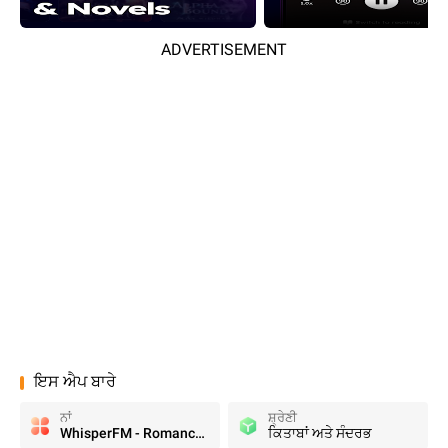
ADVERTISEMENT
ਇਸ ਐਪ ਬਾਰੇ
ਨਾਂ
ਸ਼੍ਰੇਣੀ
WhisperFM - Romance Novels
ਕਿਤਾਬਾਂ ਅਤੇ ਸੰਦਰਭ