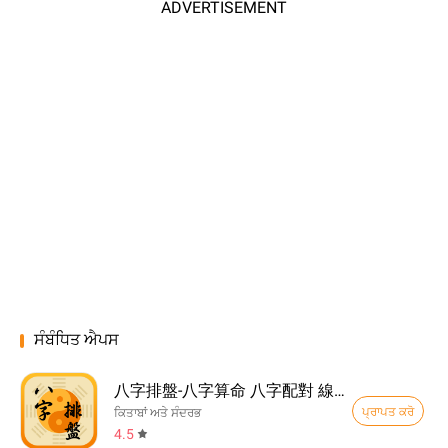
ADVERTISEMENT
ਸੰਬੰਧਿਤ ਐਪਸ
八字排盤-八字算命 八字配對 線上算命 生辰八字查詢
ਪ੍ਰਾਪਤ ਕਰੋ
ਕਿਤਾਬਾਂ ਅਤੇ ਸੰਦਰਭ
4.5