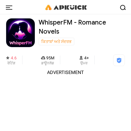
WhisperFM - Romance
Novels
ਕਿਤਾਬਾਂ ਅਤੇ ਸੰਦਰਭ
4.6
95M
4+
ਰੇਟਿੰਗ
ਡਾਊਨਲੋਡ
ਉਮਰ
ADVERTISEMENT