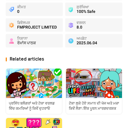
ਕੀਮਤ
ਸੁਰੱਖਿਆ
0
100% Safe
ਡਿਵੈਲਪਰ
ਵਰਜਨ
FMPROJECT LIMITED
8.0
ਨਿਸ਼ਾਨਾ
ਅਪਡੇਟ
ਰੋਮਾਂਸ ਪਾਠਕ
2025.06.04
Related articles
ਪ੍ਰਸਿੱਧ ਬਲੌਗਰਾਂ ਅਤੇ ਟੋਕਾ ਵਰਲਡ
ਟੋਕਾ ਲੁਕੇ ਹੋਏ ਸਮਾਨ ਦੀ ਖੋਜ ਅਤੇ ਮਜ਼ਾ
ਵਿੱਚ ਕਮਰਿਆਂ ਨੂੰ ਕਿਵੇਂ ਦੁਹਰਾਓ
ਕਿਵੇਂ ਲੈਣਾ: ਇੱਕ ਪੂਰਨ ਮਾਰਗਦਰਸ਼ਕ