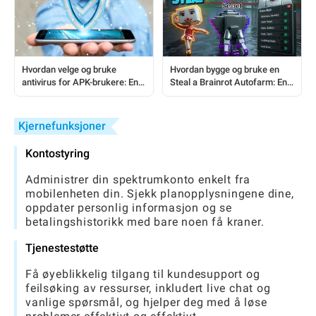
Hvordan velge og bruke
Hvordan bygge og bruke en
antivirus for APK-brukere: En
Steal a Brainrot Autofarm: En
komplett trinn-for-trinn-guide
komplett veiledning for spillere
Kjernefunksjoner
Kontostyring
Administrer din spektrumkonto enkelt fra
mobilenheten din. Sjekk planopplysningene dine,
oppdater personlig informasjon og se
betalingshistorikk med bare noen få kraner.
Tjenestestøtte
Få øyeblikkelig tilgang til kundesupport og
feilsøking av ressurser, inkludert live chat og
vanlige spørsmål, og hjelper deg med å løse