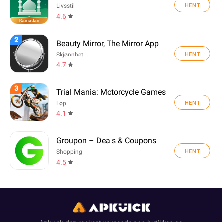
HENT
Livsstil
4.6
2
Beauty Mirror, The Mirror App
HENT
Skjønnhet
4.7
3
Trial Mania: Motorcycle Games
HENT
Løp
4.1
Groupon – Deals & Coupons
HENT
Shopping
4.5