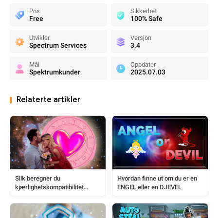
Pris
Sikkerhet
Free
100% Safe
Utvikler
Versjon
Spectrum Services
3.4
Mål
Oppdater
Spektrumkunder
2025.07.03
Relaterte artikler
Slik beregner du
Hvordan finne ut om du er en
kjærlighetskompatibilitet
ENGEL eller en DJEVEL
basert på bursdag: Innsikt i
forholdet ditt