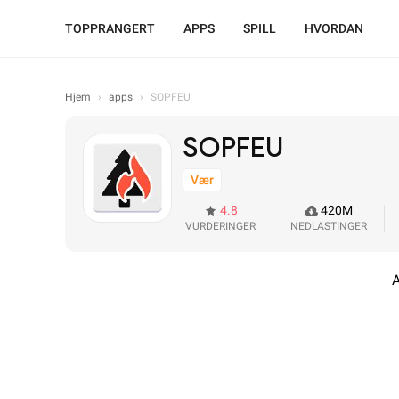
TOPPRANGERT
APPS
SPILL
HVORDAN
Hjem
›
apps
›
SOPFEU
SOPFEU
Vær
4.8
420M
VURDERINGER
NEDLASTINGER