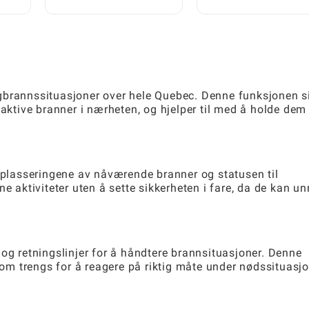
ås
minutter: En rask
En steg-for-steg-guid
startguide
gbrannssituasjoner over hele Quebec. Denne funksjonen si
 aktive branner i nærheten, og hjelper til med å holde dem
r plasseringene av nåværende branner og statusen til
ne aktiviteter uten å sette sikkerheten i fare, da de kan u
 og retningslinjer for å håndtere brannsituasjoner. Denne
m trengs for å reagere på riktig måte under nødssituasjo