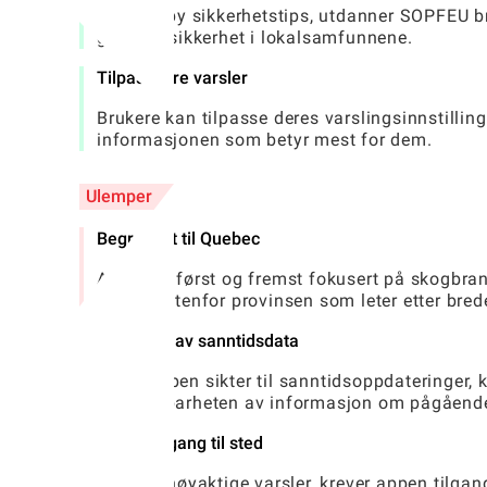
Ved å tilby sikkerhetstips, utdanner SOPFEU b
generell sikkerhet i lokalsamfunnene.
Tilpassbare varsler
Brukere kan tilpasse deres varslingsinnstilling
informasjonen som betyr mest for dem.
Ulemper
Begrenset til Quebec
Appen er først og fremst fokusert på skogbra
brukere utenfor provinsen som leter etter bre
Avhengig av sanntidsdata
Mens appen sikter til sanntidsoppdateringer, k
umiddelbarheten av informasjon om pågående
Krever tilgang til sted
For å gi nøyaktige varsler, krever appen tilga