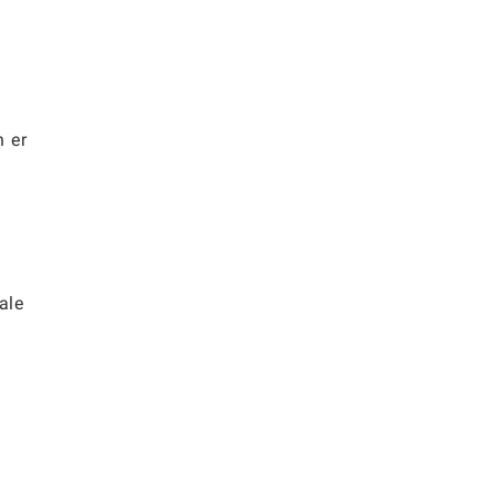
n er
ale