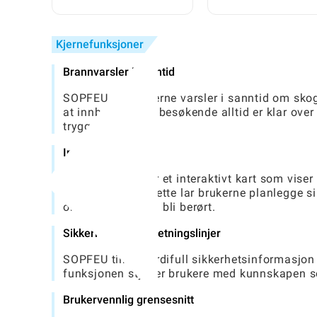
telefonen-guiden: L
Fra Nybegynner til Proff
opp alle fordelene
Kjernefunksjoner
Brannvarsler i sanntid
SOPFEU gir brukerne varsler i sanntid om sko
at innbyggere og besøkende alltid er klar over
trygge.
Interaktivt kart
Appen inneholder et interaktivt kart som vise
brannslukking. Dette lar brukerne planlegge si
områder som kan bli berørt.
Sikkerhetstips og retningslinjer
SOPFEU tilbyr verdifull sikkerhetsinformasjon
funksjonen styrker brukere med kunnskapen so
Brukervennlig grensesnitt