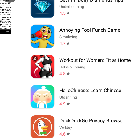
Underholdning
4.5
Annoying Fool Punch Game
Simulering
4.7
Workout for Women: Fit at Home
Helse & Trening
4.8
HelloChinese: Learn Chinese
Utdanning
4.9
DuckDuckGo Privacy Browser
Verktøy
4.6