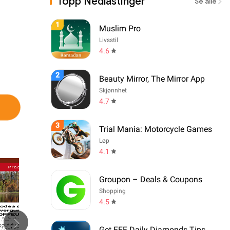
Topp Nedlastinger
Se alle
1
Muslim Pro
Livsstil
4.6
2
Beauty Mirror, The Mirror App
Skjønnhet
4.7
3
Trial Mania: Motorcycle Games
Løp
4.1
Groupon – Deals & Coupons
Shopping
4.5
Get FFF Daily Diamonds Tips