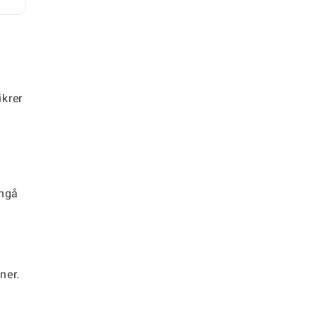
e
krer
nngå
ner.