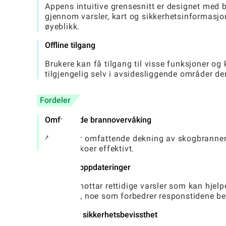
Appens intuitive grensesnitt er designet med b
gjennom varsler, kart og sikkerhetsinformasjon
øyeblikk.
Offline tilgang
Brukere kan få tilgang til visse funksjoner og k
tilgjengelig selv i avsidesliggende områder de
Fordeler
Omfattende brannovervåking
Appen gir omfattende dekning av skogbranner i
brannrisikoer effektivt.
Rettidige oppdateringer
Brukere mottar rettidige varsler som kan hje
sikkerhet, noe som forbedrer responstidene bety
Forbedret sikkerhetsbevissthet