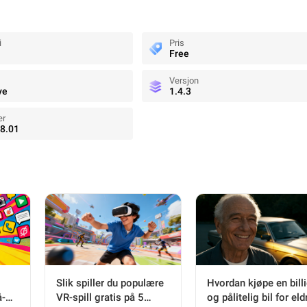
i
Pris
Free
Versjon
ve
1.4.3
er
8.01
Slik spiller du populære
Hvordan kjøpe en bill
å-
VR-spill gratis på 5
og pålitelig bil for eld