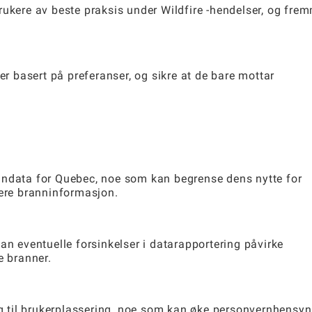
rukere av beste praksis under Wildfire -hendelser, og fre
er basert på preferanser, og sikre at de bare mottar
nndata for Quebec, noe som kan begrense dens nytte for
dere branninformasjon.
an eventuelle forsinkelser i datarapportering påvirke
 branner.
ng til brukerplassering, noe som kan øke personvernhensyn