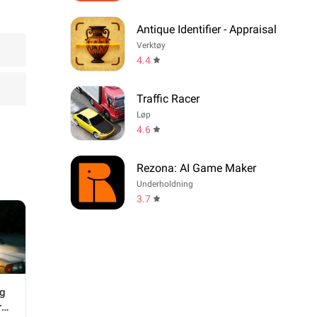
Antique Identifier - Appraisal
Verktøy
4.4
Traffic Racer
Løp
4.6
Rezona: AI Game Maker
Underholdning
3.7
ig
re: