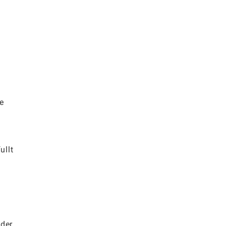
e
ullt
der,