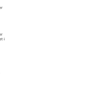
er
er
t i
r