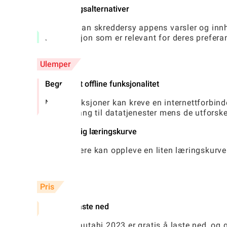
Tilpasningsalternativer
Brukere kan skreddersy appens varsler og innho
informasjon som er relevant for deres prefera
Ulemper
Begrenset offline funksjonalitet
Noen funksjoner kan kreve en internettforbin
uten tilgang til datatjenester mens de utforsk
Opprinnelig læringskurve
Nye brukere kan oppleve en liten læringskurve 
ut.
Pris
Gratis å laste ned
Elmer ōtautahi 2023 er gratis å laste ned, og g