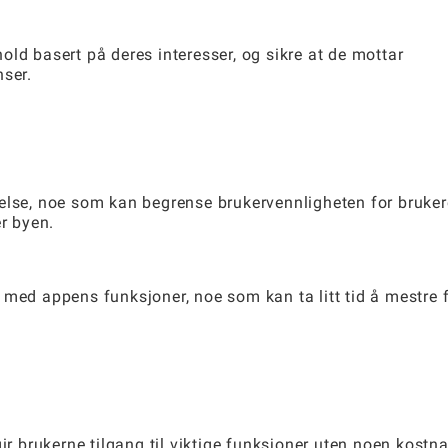
ld basert på deres interesser, og sikre at de mottar
nser.
delse, noe som kan begrense brukervennligheten for bruker
er byen.
med appens funksjoner, noe som kan ta litt tid å mestre f
ir brukerne tilgang til viktige funksjoner uten noen kostna