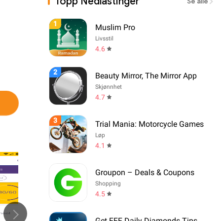
Topp Nedlastinger
Se alle
1
Muslim Pro
Livsstil
4.6
2
Beauty Mirror, The Mirror App
Skjønnhet
4.7
3
Trial Mania: Motorcycle Games
Løp
4.1
Groupon – Deals & Coupons
Shopping
4.5
Get FFF Daily Diamonds Tips