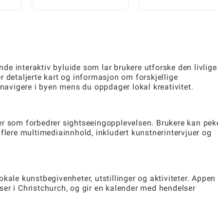
World-hus med gratis
t
triks
e interaktiv byluide som lar brukere utforske den livlige
 detaljerte kart og informasjon om forskjellige
 navigere i byen mens du oppdager lokal kreativitet.
er som forbedrer sightseeingopplevelsen. Brukere kan pek
flere multimediainnhold, inkludert kunstnerintervjuer og
kale kunstbegivenheter, utstillinger og aktiviteter. Appen
elser i Christchurch, og gir en kalender med hendelser