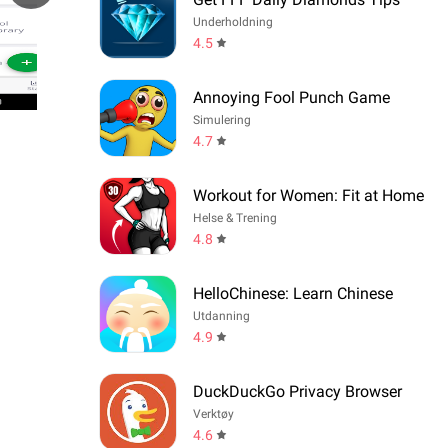
Underholdning
4.5
Annoying Fool Punch Game
Simulering
4.7
Workout for Women: Fit at Home
Helse & Trening
4.8
HelloChinese: Learn Chinese
Utdanning
4.9
DuckDuckGo Privacy Browser
Verktøy
4.6