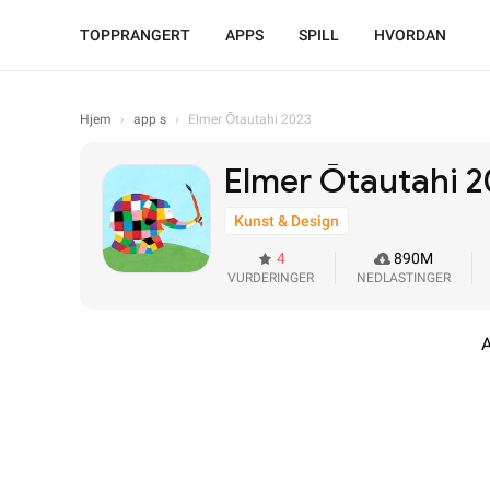
TOPPRANGERT
APPS
SPILL
HVORDAN
Hjem
›
app s
›
Elmer Ōtautahi 2023
Elmer Ōtautahi 
Kunst & Design
4
890M
VURDERINGER
NEDLASTINGER