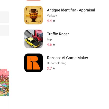
Antique Identifier - Appraisal
Verktøy
4.4
Traffic Racer
Løp
4.6
Rezona: AI Game Maker
Underholdning
3.7