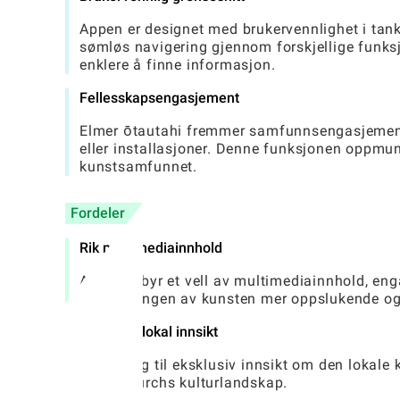
Appen er designet med brukervennlighet i tanke
sømløs navigering gjennom forskjellige funksjon
enklere å finne informasjon.
Fellesskapsengasjement
Elmer ōtautahi fremmer samfunnsengasjement 
eller installasjoner. Denne funksjonen oppmuntr
kunstsamfunnet.
Fordeler
Rik multimediainnhold
Appen tilbyr et vell av multimediainnhold, eng
utforskningen av kunsten mer oppslukende og
Eksklusiv lokal innsikt
Få tilgang til eksklusiv innsikt om den lokale
Christchurchs kulturlandskap.