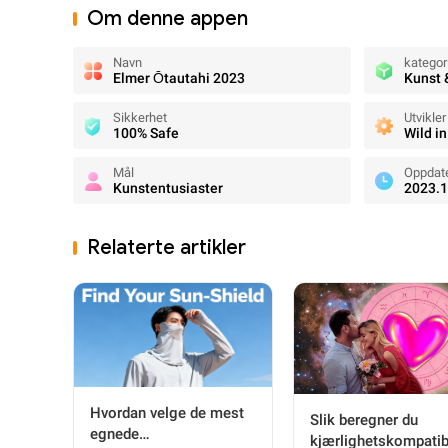
Om denne appen
Navn
kategor
Elmer Ōtautahi 2023
Kunst 
Sikkerhet
Utvikler
100% Safe
Wild in
Mål
Oppdat
Kunstentusiaster
2023.1
Relaterte artikler
Hvordan velge de mest
Slik beregner du
egnede
kjærlighetskompatibi