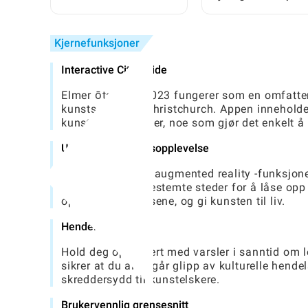
solbeskyttelsesklærne
basert på bursdag:
for deg
Innsikt i forholdet dit
Kjernefunksjoner
Interactive City Guide
Elmer ōtautahi 2023 fungerer som en omfattend
kunstscenen til Christchurch. Appen inneholder
kunstinstallasjoner, noe som gjør det enkelt å
Utvidet virkelighetsopplevelse
Appen inkluderer augmented reality -funksjon
enheten sin på bestemte steder for å låse opp 
opptak bak kulissene, og gi kunsten til liv.
Hendelsesvarsler
Hold deg oppdatert med varsler i sanntid om lo
sikrer at du aldri går glipp av kulturelle hend
skreddersydd til kunstelskere.
Brukervennlig grensesnitt