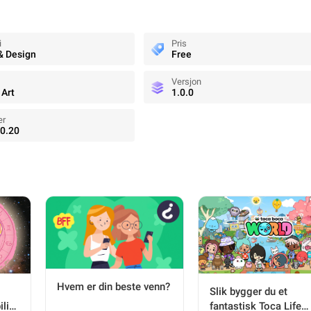
i
Pris
& Design
Free
Versjon
 Art
1.0.0
er
0.20
Hvem er din beste venn?
Slik bygger du et
litet
fantastisk Toca Life