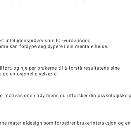
telefonen din på 5
gjenstander: En steg-for-
minutter
steg-guide for spillere
ert intelligensprøver som IQ -vurderinger,
erne kan fordype seg dypere i sin mentale helse.
lført, og hjelper brukerne til å forstå resultatene sine
e og emosjonelle velvære.
d motivasjonen høy mens du utforsker din psykologiske p
rne materialdesign som forbedrer brukerinteraksjon og en