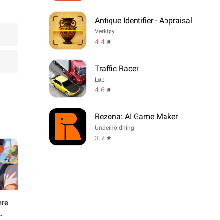
Antique Identifier - Appraisal
Verktøy
4.4
Traffic Racer
Løp
4.6
Rezona: AI Game Maker
Underholdning
3.7
ære