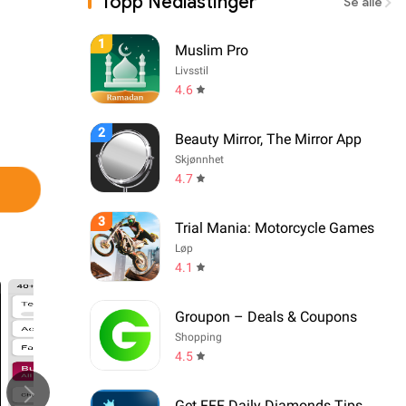
Topp Nedlastinger
Se alle
1
Muslim Pro
Livsstil
4.6
2
Beauty Mirror, The Mirror App
Skjønnhet
4.7
3
Trial Mania: Motorcycle Games
Løp
4.1
Groupon – Deals & Coupons
Shopping
4.5
Get FFF Daily Diamonds Tips