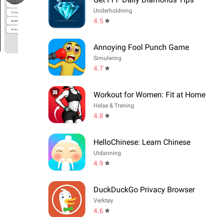
Underholdning
4.5
Annoying Fool Punch Game
Simulering
4.7
Workout for Women: Fit at Home
Helse & Trening
4.8
HelloChinese: Learn Chinese
Utdanning
4.9
DuckDuckGo Privacy Browser
Verktøy
4.6