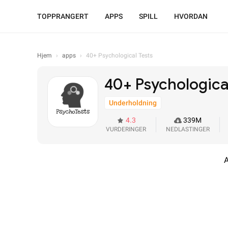
TOPPRANGERT
APPS
SPILL
HVORDAN
Hjem
›
apps
›
40+ Psychological Tests
40+ Psychologica
Underholdning
4.3
339M
VURDERINGER
NEDLASTINGER