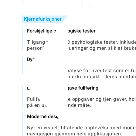
trinnvis guide for
trinn guide for
streamere
jobbsøkere
Kjernefunksjoner
Forskjellige psykologiske tester
Tilgang til over 40 psykologiske tester, inklud
personlighetsevalueringer og mer, slik at bruk
Dybdeanalyse
Motta detaljert analyse for hver test som er ful
omfattende og avdekke innsikt i deres mental
Engasjerende oppgave fullføring
Fullfør morsomme oppgaver og tjen gaver, hol
på en underholdende måte.
Moderne design
Nyt en visuelt tiltalende opplevelse med mode
navigasjon gjennom hele applikasjonen.