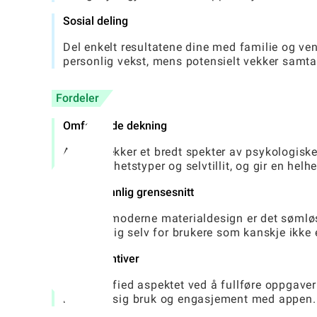
Sosial deling
Del enkelt resultatene dine med familie og ve
personlig vekst, mens potensielt vekker samta
Fordeler
Omfattende dekning
Appen dekker et bredt spekter av psykologiske a
personlighetstyper og selvtillit, og gir en helh
Brukervennlig grensesnitt
Med sin moderne materialdesign er det sømløs
tilgjengelig selv for brukere som kanskje ikke
Gaveinsentiver
Det gamified aspektet ved å fullføre oppgaver
regelmessig bruk og engasjement med appen.