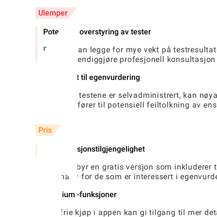
Ulemper
Potensiell overstyring av tester
Brukere kan legge for mye vekt på testresulta
kan nødvendiggjøre profesjonell konsultasjon 
Begrenset til egenvurdering
Ettersom testene er selvadministrert, kan nøya
noe som fører til potensiell feiltolkning av en
Pris
Gratis versjonstilgjengelighet
Appen tilbyr en gratis versjon som inkluderer til
alternativ for de som er interessert i egenvu
Premium -funksjoner
Valgfrie kjøp i appen kan gi tilgang til mer deta