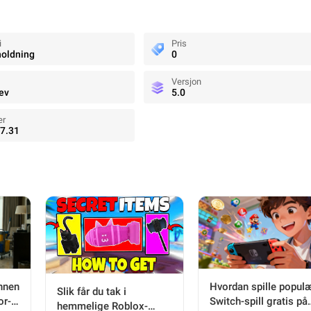
i
Pris
oldning
0
Versjon
ev
5.0
er
7.31
innen
Hvordan spille popul
Slik får du tak i
or-
Switch-spill gratis på
hemmelige Roblox-