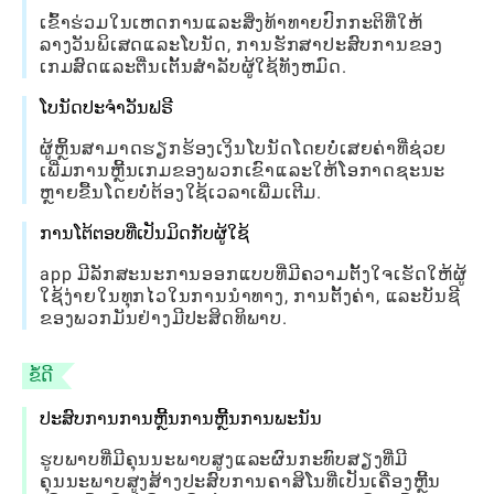
ເຂົ້າຮ່ວມໃນເຫດການແລະສິ່ງທ້າທາຍປົກກະຕິທີ່ໃຫ້
ລາງວັນພິເສດແລະໂບນັດ, ການຮັກສາປະສົບການຂອງ
ເກມສົດແລະຕື່ນເຕັ້ນສໍາລັບຜູ້ໃຊ້ທັງຫມົດ.
ໂບນັດປະຈໍາວັນຟຣີ
ຜູ້ຫຼິ້ນສາມາດຮຽກຮ້ອງເງິນໂບນັດໂດຍບໍ່ເສຍຄ່າທີ່ຊ່ວຍ
ເພີ່ມການຫຼີ້ນເກມຂອງພວກເຂົາແລະໃຫ້ໂອກາດຊະນະ
ຫຼາຍຂື້ນໂດຍບໍ່ຕ້ອງໃຊ້ເວລາເພີ່ມເຕີມ.
ການໂຕ້ຕອບທີ່ເປັນມິດກັບຜູ້ໃຊ້
app ມີລັກສະນະການອອກແບບທີ່ມີຄວາມຕັ້ງໃຈເຮັດໃຫ້ຜູ້
ໃຊ້ງ່າຍໃນທຸກໄວໃນການນໍາທາງ, ການຕັ້ງຄ່າ, ແລະບັນຊີ
ຂອງພວກມັນຢ່າງມີປະສິດທິພາບ.
ຂໍ້ດີ
ປະສົບການການຫຼີ້ນການຫຼີ້ນການພະນັນ
ຮູບພາບທີ່ມີຄຸນນະພາບສູງແລະຜົນກະທົບສຽງທີ່ມີ
ຄຸນນະພາບສູງສ້າງປະສົບການຄາສິໂນທີ່ເປັນເຄື່ອງຫຼີ້ນ