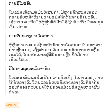
ການຊື້ໃນແອັບ
ໃນຂະນະທີ່ເກມແມ່ນບໍ່ເສຍຄ່າ, ມີຫຼາຍລັກສະນະແລະ
ຄວາມຄືບຫນ້າທີ່ງ່າຍດາຍແມ່ນຕິດກັບການຊື້ໃນແອັບ,
ເຊິ່ງອາດຈະເຮັດໃຫ້ຜູ້ຫຼິ້ນທີ່ບໍ່ມັກໃຊ້ເງິນທີ່ແທ້ຈິງໃນສະກຸນ
ເງິນ virtual.
ການຂັດຂວາງການໂຄສະນາ
ຜູ້ຫຼິ້ນອາດຈະປະເຊີນຫນ້າກັບການໂຄສະນາໃນລະຫວ່າງ
ການຫຼີ້ນເກມ, ເຊິ່ງສາມາດລົບກວນປະສົບການການຫຼີ້ນ
ເກມໄດ້, ໂດຍສະເພາະຜູ້ທີ່ມັກການຫຼີ້ນທີ່ບໍ່ມີການ
ເຄື່ອນໄຫວ.
ມີໂອກາດຊະນະເລີດຈໍາກັດ
ໃນຂະນະທີ່ເກມເປີດເຜີຍຄວາມບັນເທີງ, ໂອກາດຂອງການ
ໄດ້ຮັບລາງວັນໃຫຍ່ແລະຮັບປະກັນການລາງວັນທີ່ສໍາຄັນ
ແລະຖືກອອກແບບມາໃຫ້ມີຄວາມມ່ວນຊື່ນຫຼາຍກວ່າຜົນ
ກໍາໄລ.
ລາຄາ