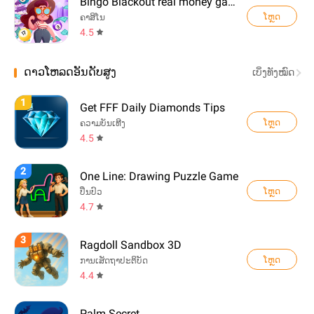
Bingo Blackout real money game
ໂຫຼດ
ຄາສິໂນ
4.5
ດາວໂຫລດອັນດັບສູງ
ເບິ່ງທັງໝົດ
1
Get FFF Daily Diamonds Tips
ໂຫຼດ
ຄວາມບັນເທີງ
4.5
2
One Line: Drawing Puzzle Game
ໂຫຼດ
ປິ່ນປົວ
4.7
3
Ragdoll Sandbox 3D
ໂຫຼດ
ການເສັດຖາປະຕິບັດ
4.4
Palm Secret