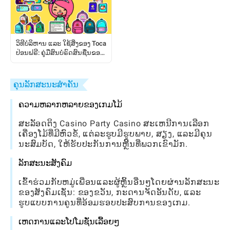
ວິທີບໍລິຫານ ແລະ ໃຊ້ສິ່ງຂອງ Toca
ປ່ອນຟຣີ: ຄູ່ມືສົນບໍຣົດສົນຊື່ນຂອງ
ຜູ້ຫຼິ້ນ
ຄຸນລັກສະນະສໍາຄັນ
ຄວາມຫລາກຫລາຍຂອງເກມໂມ້
ສະລັອດຕິງ Casino Party Casino ສະເຫນີການເລືອກ
ເຄື່ອງໂມ້ທີ່ມີຫົວຂໍ້, ແຕ່ລະຮູບມີຮູບພາບ, ສຽງ, ແລະມີຄຸນ
ນະສົມບັດ, ໃຫ້ຮັບປະກັນການຫຼີ້ນທີ່ພວກເຂົາມັກ.
ລັກສະນະສັງຄົມ
ເຂົ້າຮ່ວມກັບຫມູ່ເພື່ອນແລະຜູ້ຫຼິ້ນອື່ນໆໂດຍຜ່ານລັກສະນະ
ຂອງສັງຄົມເຊັ່ນ: ຂອງຂວັນ, ກະດານຈັດອັນດັບ, ແລະ
ຮູບແບບການຄູນທີ່ອ້ອມຮອບປະສົບການຂອງເກມ.
ເຫດການແລະໂປໂມຊັ່ນເລື້ອຍໆ