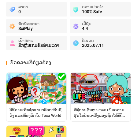
ລາຄາ
ຄວາມປອດໄພ
0
100% Safe
ນັກພັດທະນາ
ເວີຊັນ
SciPlay
4.4
ເປົ້າໝາຍ
ອັບເດດ
ນັກຫຼີ້ນເກມຄົນທໍາມະດາ
2025.07.11
ບົດຄວາມທີ່ກ່ຽວຂ້ອງ
ວິທີການເລີກທຳແບບບລັອກເກີນຊື່
ວິທີການຄົ້ນຫາ ແລະ ເພີ່ມຄວາມ
ດັງ ແລະຫ້ອງພັກໃນ Toca World
ສຸຂໃນບັນດາສິ່ງຂອງເຊັກໄປທີ່ຖືກ
ຊ່ອນໄວ້: ຄູ່ມືສົມບູນ