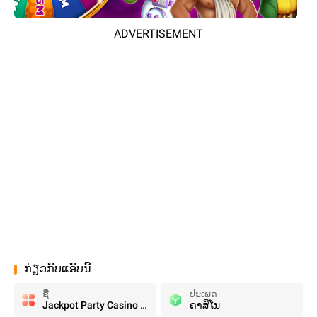
ADVERTISEMENT
ກ່ຽວກັບແອັບນີ້
ຊື່
ປະເພດ
Jackpot Party Casino Slots
ຄາສິໂນ