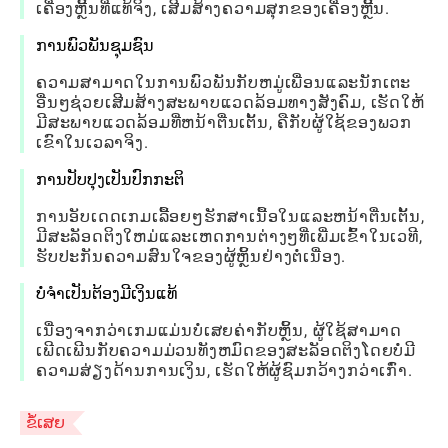
ເຄື່ອງຫຼີ້ນທີ່ແທ້ຈິງ, ເສີມສ້າງຄວາມສຸກຂອງເຄື່ອງຫຼີ້ນ.
ການພົວພັນຊຸມຊົນ
ຄວາມສາມາດໃນການພົວພັນກັບຫມູ່ເພື່ອນແລະນັກເຕະ
ອື່ນໆຊ່ວຍເສີມສ້າງສະພາບແວດລ້ອມທາງສັງຄົມ, ເຮັດໃຫ້
ມີສະພາບແວດລ້ອມທີ່ຫນ້າຕື່ນເຕັ້ນ, ຄືກັບຜູ້ໃຊ້ຂອງພວກ
ເຂົາໃນເວລາຈິງ.
ການປັບປຸງເປັນປົກກະຕິ
ການອັບເດດເກມເລື້ອຍໆຮັກສາເນື້ອໃນແລະຫນ້າຕື່ນເຕັ້ນ,
ມີສະລັອດຕິງໃຫມ່ແລະເຫດການຕ່າງໆທີ່ເພີ່ມເຂົ້າໃນເວທີ,
ຮັບປະກັນຄວາມສົນໃຈຂອງຜູ້ຫຼິ້ນຢ່າງຕໍ່ເນື່ອງ.
ບໍ່ຈໍາເປັນຕ້ອງມີເງິນແທ້
ເນື່ອງຈາກວ່າເກມແມ່ນບໍ່ເສຍຄ່າກັບຫຼິ້ນ, ຜູ້ໃຊ້ສາມາດ
ເພີດເພີນກັບຄວາມມ່ວນທັງຫມົດຂອງສະລັອດຕິງໂດຍບໍ່ມີ
ຄວາມສ່ຽງດ້ານການເງິນ, ເຮັດໃຫ້ຜູ້ຊົມກວ້າງກວ່າເກົ່າ.
ຂໍ້ເສຍ