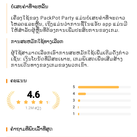
ບໍ່ເສຍຄ່າທີ່ຈະຫລິ້ນ
ເຄື່ອງໃຊ້ຂອງ PackPot Party ແມ່ນບໍ່ເສຍຄ່າທີ່ຈະດາວ
ໂຫລດແລະຫຼີ້ນ, ເຖິງແມ່ນວ່າການຊື້ໃນແອັບ app ແມ່ນມີ
ໃຫ້ສໍາລັບຜູ້ຫຼິ້ນທີ່ຕ້ອງການເພີ່ມປະສົບການຂອງເກມ.
ການສະຫມັກໃຊ້ທາງເລືອກ
ຜູ້ໃຊ້ສາມາດເລືອກເອົາການສະຫມັກໃຊ້ເພີ່ມເຕີມດັ່ງກ່າວ
ເຊັ່ນ: ເງິນໂບນັດທີ່ມີສະເພາະ, ເກມພິເສດເພື່ອເສີມສ້າງ
ການເດີນທາງຂອງເກມຂອງພວກເຂົາ.
ຄະແນນ
5
4.6
4
3
2
1.2M ສຽງ
1
ຄໍາຖາມທີ່ພົບເລົ້າທີ່ສຸດ