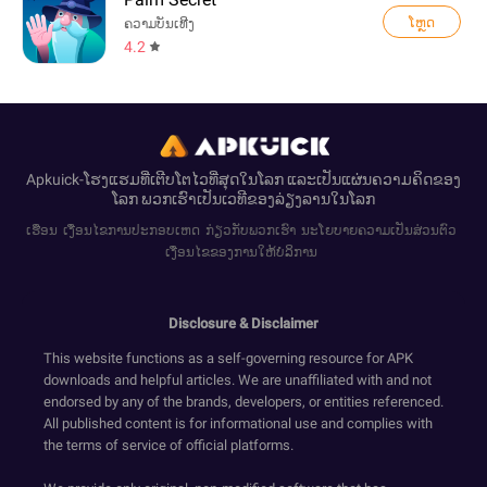
ໂຫຼດ
ຄວາມບັນເທີງ
4.2
Apkuick-ໂຮງແຮມທີ່ເຕີບໂຕໄວທີ່ສຸດໃນໂລກ ແລະເປັນແຜ່ນຄວາມຄິດຂອງ
ໂລກ ພວກເຮົາເປັນເວທີຂອງລ່ຽງລານໃນໂລກ
ເຮືອນ
ເງື່ອນໄຂການປະກອບເຫດ
ກ່ຽວກັບພວກເຮົາ
ນະໂຍບາຍຄວາມເປັນສ່ວນຕົວ
ເງື່ອນໄຂຂອງການໃຫ້ບໍລິການ
Disclosure & Disclaimer
This website functions as a self-governing resource for APK
downloads and helpful articles. We are unaffiliated with and not
endorsed by any of the brands, developers, or entities referenced.
All published content is for informational use and complies with
the terms of service of official platforms.