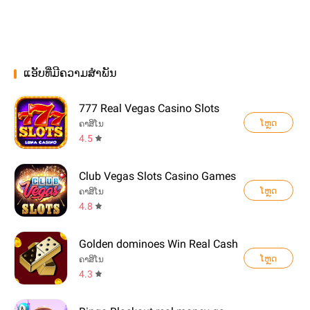
ແອັບທີ່ມີຄວາມສຳພັນ
777 Real Vegas Casino Slots
ໂຫຼດ
ຄາສິໂນ
4.5
Club Vegas Slots Casino Games
ໂຫຼດ
ຄາສິໂນ
4.8
Golden dominoes Win Real Cash
ໂຫຼດ
ຄາສິໂນ
4.3