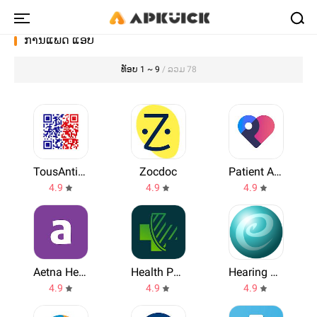
ການແພດ ແອບ
ທັອບ 1 ~ 9
/ ລວມ 78
TousAntiCovid
Zocdoc
Patient Access
4.9
4.9
4.9
Aetna Health
Health Passport Worldwide
Hearing Test
4.9
4.9
4.9