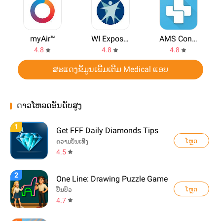
myAir™
WI Exposure Notification
AMS Connect
4.8
4.8
4.8
ສະແດງຂ້ໍມູນເພີ່ມເຕີມ Medical ແອບ
ດາວໂຫລດອັນດັບສູງ
1
Get FFF Daily Diamonds Tips
ໂຫຼດ
ຄວາມບັນເທີງ
4.5
2
One Line: Drawing Puzzle Game
ໂຫຼດ
ປິ່ນປົວ
4.7