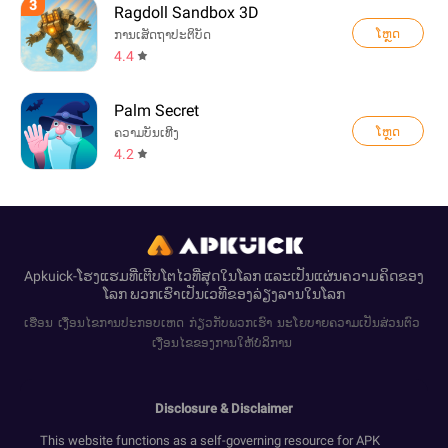
3
Ragdoll Sandbox 3D
ໂຫຼດ
ການເສັດຖາປະຕິບັດ
4.4
Palm Secret
ໂຫຼດ
ຄວາມບັນເທີງ
4.2
Apkuick-ໂຮງແຮມທີ່ເຕີບໂຕໄວທີ່ສຸດໃນໂລກ ແລະເປັນແຜ່ນຄວາມຄິດຂອງ
ໂລກ ພວກເຮົາເປັນເວທີຂອງລ່ຽງລານໃນໂລກ
ເຮືອນ
ເງື່ອນໄຂການປະກອບເຫດ
ກ່ຽວກັບພວກເຮົາ
ນະໂຍບາຍຄວາມເປັນສ່ວນຕົວ
ເງື່ອນໄຂຂອງການໃຫ້ບໍລິການ
Disclosure & Disclaimer
This website functions as a self-governing resource for APK