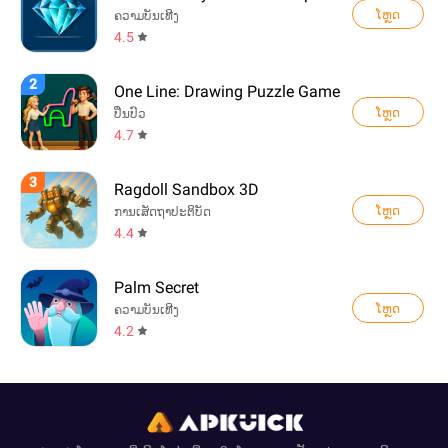
ໂຫຼດ
ຄວາມບັນເທີງ
4.5
2
One Line: Drawing Puzzle Game
ໂຫຼດ
ປິ່ນປົວ
4.7
3
Ragdoll Sandbox 3D
ໂຫຼດ
ການເສັດຖາປະຕິບັດ
4.4
Palm Secret
ໂຫຼດ
ຄວາມບັນເທີງ
4.2