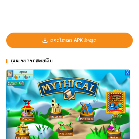
ດາວໂຫລດ APK ລ່າສຸດ
ຮູບພາບຈາກສະຫວັນ