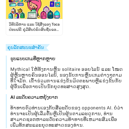
ວິທີບໍລິຫານ ແລະ ໃຊ້ສິ່ງຂອງ Toca
ປ່ອນຟຣີ: ຄູ່ມືສົນບໍຣົດສົນຊື່ນຂອງ
ຜູ້ຫຼິ້ນ
ຄຸນລັກສະນະສໍາຄັນ
ຮູບແບບເກມທີ່ຫຼາກຫຼາຍ
Mythical ໃຫ້ທັງການຫຼິ້ນ solitaire ອອບໄລນ໌ ແລະ ໂໝດ
ຜູ້ຫຼິ້ນຫຼາຍຄົນອອນໄລນ໌, ຮອງຮັບການຫຼິ້ນເກມຕ່າງໆຕາມ
ທີ່ໃຈມັກ. ເຂົ້າຮ່ວມການແຂ່ງຂັນມິດຕະພາບຫຼືແຂ່ງຂັນກັບ
ຜູ້ອື່ນເພື່ອກາຍເປັນນັກຍຸດທະສາດສູງສຸດ.
AI ລະດັບຄວາມຫຍຸ້ງຍາກ
ທ້າທາຍຕົວທ່ານເອງກັບສີ່ລະດັບຂອງ opponents AI. ບໍ່ວ່າ
ທ່ານຈະເປັນຜູ້ເລີ່ມຕົ້ນຫຼືເປັນຜູ້ນຕາມລະດູການ, ທ່ານ
ສາມາດຊອກຫາລະດັບຄວາມທ້າທາຍທີ່ເຫມາະສົມເພື່ອ
ເພີ່ມທັກສະແລະຍຸດທະສາດຂອງທ່ານ.