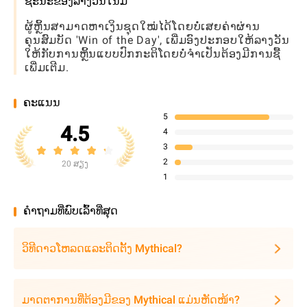
ຊະນະຂອງລາງວັນໃນມື້
ຜູ້ຫຼິ້ນສາມາດຫາເງິນຊຸດໃໝ່ໄດ້ໂດຍບໍ່ເສຍຄ່າຜ່ານ
ຄຸນສົມບັດ 'Win of the Day', ເພີ່ມອົງປະກອບໃຫ້ລາງວັນ
ໃຫ້ກັບການຫຼິ້ນແບບປົກກະຕິໂດຍບໍ່ຈໍາເປັນຕ້ອງມີການຊື້
ເພີ່ມເຕີມ.
ຄະແນນ
5
4.5
4
3
2
20 ສຽງ
1
ຄໍາຖາມທີ່ພົບເລົ້າທີ່ສຸດ
ວິທີດາວໂຫລດແລະຕິດຕັ້ງ Mythical?
ມາດຕາການທີ່ຕ້ອງມີຂອງ Mythical ແມ່ນຫັດໜ້າ?