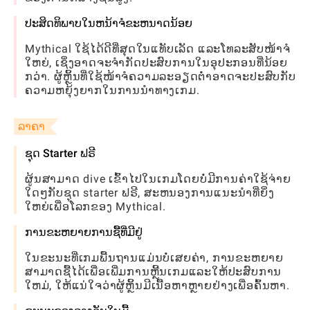
ປະສິດທິພາບໃນຫນ້າຈໍຂະຫນາດນ້ອຍ
Mythical ໃຊ້ໄດ້ດີທີ່ສຸດໃນແທັບເລັດ ແລະໂທລະສັບໜ້າຈໍ
ໃຫຍ່, ເຊິ່ງອາດຈະຈຳກັດປະສົບການໃນອຸປະກອນທີ່ນ້ອຍ
ກວ່າ. ຜູ້ຫຼິ້ນທີ່ໃຊ້ໜ້າຈໍຄວາມລະອຽດຕໍ່າອາດຈະປະສົບກັບ
ຄວາມຫຍຸ້ງຍາກໃນການນຳທາງເກມ.
ລາຄາ
ຊຸດ Starter ຟຣີ
ຜູ້ນສາມາດ dive ເຂົ້າໄປໃນເກມໂດຍບໍ່ມີການຄ່າໃຊ້ຈ່າຍ
ໃດໆກັບຊຸດ starter ຟຣີ, ສະຫນອງການແນະນໍາທີ່ຍິ່ງ
ໃຫຍ່ເພື່ອໂລກຂອງ Mythical.
ການຂະຫຍາຍການຊື້ທີ່ມີຢູ່
ໃນຂະນະທີ່ເກມພື້ນຖານແມ່ນບໍ່ເສຍຄ່າ, ການຂະຫຍາຍ
ສາມາດຊື້ໄດ້ເພື່ອເພີ່ມການຫຼີ້ນເກມແລະໃຫ້ປະສົບການ
ໃຫມ່, ໃຫ້ແນ່ໃຈວ່າຜູ້ຫຼິ້ນມີເນື້ອຫາຫຼາຍຢ່າງເພື່ອຄົ້ນຫາ.