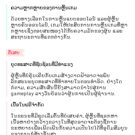
ຄວາມຫຼາກຫຼາຍຂອງການຫຼິ້ນເກມ
ດ້ວຍທາງເລືອກໃນການຫຼິ້ນແບບອອບໄລນ໌ ແລະຜູ້ຫຼິ້ນ
ຫຼາຍຄົນອອນໄລນ໌, ເກມໃຫ້ປະສົບການການຫຼິ້ນເກມທີ່ຫຼາ
ກຫຼາຍເຊິ່ງຕອບສະໜອງໄດ້ກັບຄວາມມັກຂອງຜູ້ນ ແລະ
ສະຖານະການທີ່ແຕກຕ່າງກັນ.
ຂໍ້ເສຍ
ຍຸດທະສາດທີ່ຊັບຊ້ອນທີ່ມີທ່າແຮງ
ຜູ້ຫຼິ້ນທີ່ບໍ່ຄຸ້ນເຄີຍກັບເກມສ້າງດາດຟ້າອາດຈະພົບ
ລັກສະນະຍຸດທະສາດທີ່ທ້າທາຍໃນຕອນທໍາອິດ. ຢ່າງໃດ
ກໍຕາມ, ຄວາມສັບສົນນີ້ຍັງສາມາດນໍາໄປສູ່ການ
gameplay ລາງວັນຍ້ອນວ່າຜູ້ນກາຍເປັນຜູ້ຊໍານານ.
ເນື້ອໃນຟຣີຈໍາກັດ
ໃນຂະນະທີ່ມີຊຸດເລີ່ມຕົ້ນທີ່ບໍ່ເສຍຄ່າ, ຜູ້ຫຼິ້ນທີ່ຊອກຫາ
ເນື້ອຫາຢ່າງກວ້າງຂວາງໃນທີ່ສຸດອາດຈະຕ້ອງຊື້ການ
ຂະຫຍາຍເພື່ອເພີດເພີນກັບຄວາມເປັນໄປໄດ້ທີ່ອຸດົມສົມບູນ
ຂອງການກໍ່ສ້າງຊັ້ນສູງ.