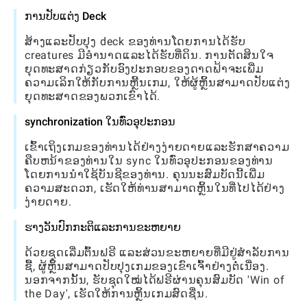
ການປັບແຕ່ງ Deck
ສ້າງແລະປັບປຸງ deck ຂອງທ່ານໂດຍການໄດ້ຮັບ
creatures ມີອໍານາດແລະໄດ້ຮັບທີ່ດິນ. ການຕັດສິນໃຈ
ຍຸດທະສາດກ່ຽວກັບອົງປະກອບຂອງດາດຟ້າຈະເພີ່ມ
ຄວາມເລິກໃຫ້ກັບການຫຼີ້ນເກມ, ໃຫ້ຜູ້ຫຼິ້ນສາມາດປັບແຕ່ງ
ຍຸດທະສາດຂອງພວກເຂົາໄດ້.
synchronization ໃນທົ່ວອຸປະກອນ
ເຂົ້າ​ເຖິງ​ເກມ​ຂອງ​ທ່ານ​ໄດ້​ຢ່າງ​ງ່າຍ​ດາຍ​ແລະ​ຮັກ​ສາ​ຄວາມ​
ຄືບ​ຫນ້າ​ຂອງ​ທ່ານ​ໃນ sync ໃນ​ທົ່ວ​ອຸ​ປະ​ກອນ​ຂອງ​ທ່ານ​
ໂດຍ​ການ​ນໍາ​ໃຊ້​ບັນ​ຊີ​ຂອງ​ທ່ານ​. ຄຸນ​ນະ​ສົມ​ບັດ​ນີ້​ເພີ່ມ​
ຄວາມ​ສະ​ດວກ​, ເຮັດ​ໃຫ້​ທ່ານ​ສາ​ມາດ​ຫຼິ້ນ​ໃນ​ທີ່​ໄປ​ໄດ້​ຢ່າງ​
ງ່າຍ​ດາຍ​.
ຮາງວັນປົກກະຕິແລະການຂະຫຍາຍ
ດ້ວຍຊຸດເລີ່ມຕົ້ນຟຣີ ແລະສ່ວນຂະຫຍາຍທີ່ມີຢູ່ສໍາລັບການ
ຊື້, ຜູ້ຫຼິ້ນສາມາດປັບປຸງເກມຂອງເຂົາເຈົ້າຢ່າງຕໍ່ເນື່ອງ.
ນອກຈາກນັ້ນ, ຮັບຊຸດໃໝ່ໄດ້ຟຣີຜ່ານຄຸນສົມບັດ 'Win of
the Day', ເຮັດໃຫ້ການຫຼິ້ນເກມສົດຊື່ນ.