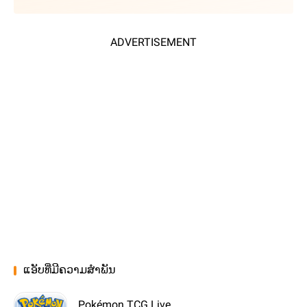
ADVERTISEMENT
ແອັບທີ່ມີຄວາມສຳພັນ
Pokémon TCG Live