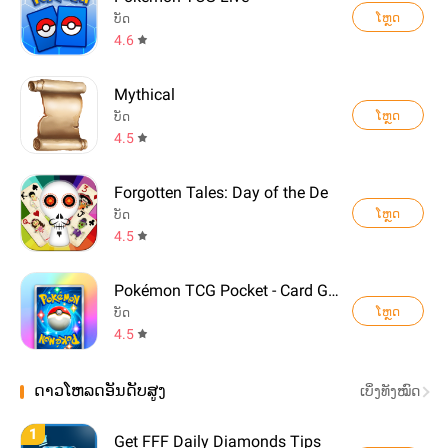
ໂຫຼດ
ບັດ
4.6
Mythical
ໂຫຼດ
ບັດ
4.5
Forgotten Tales: Day of the De
ໂຫຼດ
ບັດ
4.5
Pokémon TCG Pocket - Card Game
ໂຫຼດ
ບັດ
4.5
ດາວໂຫລດອັນດັບສູງ
ເບິ່ງທັງໝົດ
1
Get FFF Daily Diamonds Tips