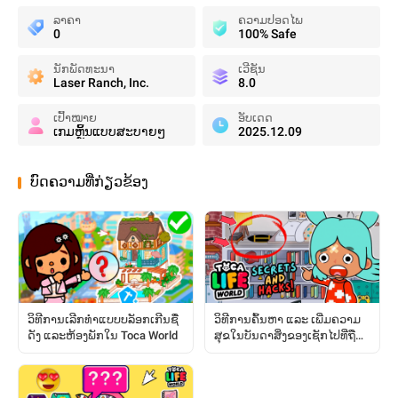
ລາຄາ
ຄວາມປອດໄພ
0
100% Safe
ນັກພັດທະນາ
ເວີຊັນ
Laser Ranch, Inc.
8.0
ເປົ້າໝາຍ
ອັບເດດ
ເກມຫຼິ້ນແບບສະບາຍໆ
2025.12.09
ບົດຄວາມທີ່ກ່ຽວຂ້ອງ
ວິທີການເລີກທຳແບບບລັອກເກີນຊື່
ວິທີການຄົ້ນຫາ ແລະ ເພີ່ມຄວາມ
ດັງ ແລະຫ້ອງພັກໃນ Toca World
ສຸຂໃນບັນດາສິ່ງຂອງເຊັກໄປທີ່ຖືກ
ຊ່ອນໄວ້: ຄູ່ມືສົມບູນ