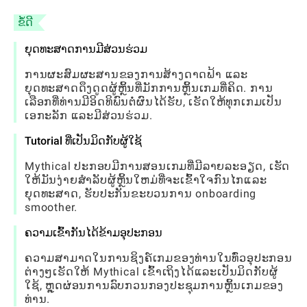
ຂໍ້ດີ
ຍຸດທະສາດການມີສ່ວນຮ່ວມ
ການຜະສົມຜະສານຂອງການສ້າງດາດຟ້າ ແລະ
ຍຸດທະສາດດຶງດູດຜູ້ຫຼິ້ນທີ່ມັກການຫຼິ້ນເກມທີ່ຄິດ. ການ
ເລືອກທີ່ທ່ານມີອິດທິພົນຕໍ່ຜົນໄດ້ຮັບ, ເຮັດໃຫ້ທຸກເກມເປັນ
ເອກະລັກ ແລະມີສ່ວນຮ່ວມ.
Tutorial ທີ່ເປັນມິດກັບຜູ້ໃຊ້
Mythical ປະກອບມີການສອນເກມທີ່ມີລາຍລະອຽດ, ເຮັດ
ໃຫ້ມັນງ່າຍສໍາລັບຜູ້ຫຼິ້ນໃຫມ່ທີ່ຈະເຂົ້າໃຈກົນໄກແລະ
ຍຸດທະສາດ, ຮັບປະກັນຂະບວນການ onboarding
smoother.
ຄວາມເຂົ້າກັນໄດ້ຂ້າມອຸປະກອນ
ຄວາມສາມາດໃນການຊິງຄ໌ເກມຂອງທ່ານໃນທົ່ວອຸປະກອນ
ຕ່າງໆເຮັດໃຫ້ Mythical ເຂົ້າເຖິງໄດ້ແລະເປັນມິດກັບຜູ້
ໃຊ້, ຫຼຸດຜ່ອນການລົບກວນກອງປະຊຸມການຫຼິ້ນເກມຂອງ
ທ່ານ.