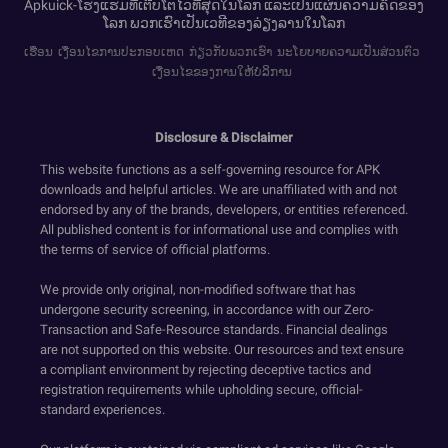
Apkuick-ໂຮງແຮມທີ່ເຕີບໂຕໄວທີ່ສຸດໃນໂລກ ແລະເປັນແຜ່ນຄວາມຄິດຂອງ
ໂລກ ພວກເຮົາເປັນເວທີຂອງລ່ຽງລານໃນໂລກ
ເຮືອນ
ເງື່ອນໄຂການປະກອບເຫດ
ກ່ຽວກັບພວກເຮົາ
ນະໂຍບາຍຄວາມເປັນສ່ວນຕົວ
ເງື່ອນໄຂຂອງການໃຫ້ບໍລິການ
Disclosure & Disclaimer
This website functions as a self-governing resource for APK
downloads and helpful articles. We are unaffiliated with and not
endorsed by any of the brands, developers, or entities referenced.
All published content is for informational use and complies with
the terms of service of official platforms.
We provide only original, non-modified software that has
undergone security screening, in accordance with our Zero-
Transaction and Safe-Resource standards. Financial dealings
are not supported on this website. Our resources and text ensure
a compliant environment by rejecting deceptive tactics and
registration requirements while upholding secure, official-
standard experiences.