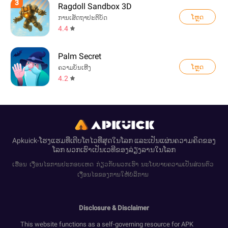
3
Ragdoll Sandbox 3D
ໂຫຼດ
ການເສັດຖາປະຕິບັດ
4.4
Palm Secret
ໂຫຼດ
ຄວາມບັນເທີງ
4.2
Apkuick-ໂຮງແຮມທີ່ເຕີບໂຕໄວທີ່ສຸດໃນໂລກ ແລະເປັນແຜ່ນຄວາມຄິດຂອງ
ໂລກ ພວກເຮົາເປັນເວທີຂອງລ່ຽງລານໃນໂລກ
ເຮືອນ
ເງື່ອນໄຂການປະກອບເຫດ
ກ່ຽວກັບພວກເຮົາ
ນະໂຍບາຍຄວາມເປັນສ່ວນຕົວ
ເງື່ອນໄຂຂອງການໃຫ້ບໍລິການ
Disclosure & Disclaimer
This website functions as a self-governing resource for APK