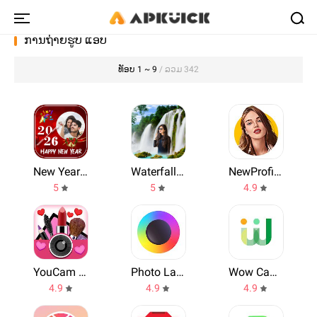
ການຖ່າຍຮູບ ແອບ
ທັອບ 1 ~ 9
/ ລວມ 342
New Year Photo Frame 2026
Waterfall Photo Frames
NewProfilePic
5
5
4.9
YouCam Makeup
Photo Lab. HDR Camera and Editor.
Wow Camera
4.9
4.9
4.9