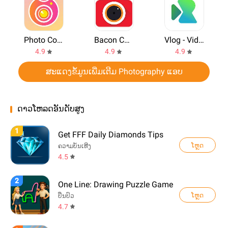
Photo Collage Maker
Bacon Camera
Vlog - Video Maker
4.9
4.9
4.9
ສະແດງຂ້ໍມູນເພີ່ມເຕີມ Photography ແອບ
ດາວໂຫລດອັນດັບສູງ
1
Get FFF Daily Diamonds Tips
ໂຫຼດ
ຄວາມບັນເທີງ
4.5
2
One Line: Drawing Puzzle Game
ໂຫຼດ
ປິ່ນປົວ
4.7