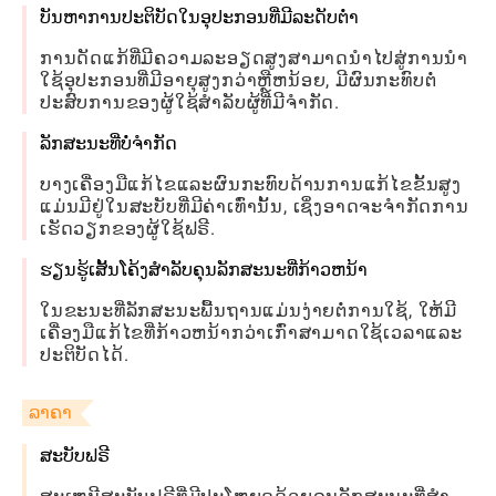
ບັນຫາການປະຕິບັດໃນອຸປະກອນທີ່ມີລະດັບຕໍ່າ
ການດັດແກ້ທີ່ມີຄວາມລະອຽດສູງສາມາດນໍາໄປສູ່ການນໍາ
ໃຊ້ອຸປະກອນທີ່ມີອາຍຸສູງກວ່າຫຼືຫນ້ອຍ, ມີຜົນກະທົບຕໍ່
ປະສົບການຂອງຜູ້ໃຊ້ສໍາລັບຜູ້ທີ່ມີຈໍາກັດ.
ລັກສະນະທີ່ບໍ່ຈໍາກັດ
ບາງເຄື່ອງມືແກ້ໄຂແລະຜົນກະທົບດ້ານການແກ້ໄຂຂັ້ນສູງ
ແມ່ນມີຢູ່ໃນສະບັບທີ່ມີຄ່າເທົ່ານັ້ນ, ເຊິ່ງອາດຈະຈໍາກັດການ
ເຮັດວຽກຂອງຜູ້ໃຊ້ຟຣີ.
ຮຽນຮູ້ເສັ້ນໂຄ້ງສໍາລັບຄຸນລັກສະນະທີ່ກ້າວຫນ້າ
ໃນຂະນະທີ່ລັກສະນະພື້ນຖານແມ່ນງ່າຍຕໍ່ການໃຊ້, ໃຫ້ມີ
ເຄື່ອງມືແກ້ໄຂທີ່ກ້າວຫນ້າກວ່າເກົ່າສາມາດໃຊ້ເວລາແລະ
ປະຕິບັດໄດ້.
ລາຄາ
ສະບັບຟຣີ