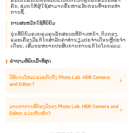
ສະເຫນີສະບັບຟຣີທີ່ມີປະໂຫຍດດ້ວຍຄຸນລັກສະນະທີ່ສໍາ
ຄັນ, ຊ່ວຍໃຫ້ຜູ້ໃຊ້ສາມາດຄົ້ນຫາແອັບກ່ອນທີ່ຈະກະທໍາ
ການຊື້.
ການສະຫມັກໃຊ້ທີ່ນິຍົມ
ຮຸ່ນທີ່ນິຍົມຄວບຄຸມຄຸນລັກສະນະທີ່ກ້າວຫນ້າ, ຕົວກອງ,
ແລະເຄື່ອງມືແກ້ໄຂສໍາລັບຄ່າທໍານຽມປະຈໍາເດືອນຫຼືປະຈໍາ
ເດືອນ, ເສີມຂະຫຍາຍປະສົບການການແກ້ໄຂໂດຍລວມ.
ຄໍາຖາມທີ່ພົບເລົ້າທີ່ສຸດ
ວິທີດາວໂຫລດແລະຕິດຕັ້ງ Photo Lab. HDR Camera
and Editor.?
ມາດຕາການທີ່ຕ້ອງມີຂອງ Photo Lab. HDR Camera and
Editor. ແມ່ນຫັດໜ້າ?