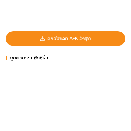
ດາວໂຫລດ APK ລ່າສຸດ
ຮູບພາບຈາກສະຫວັນ