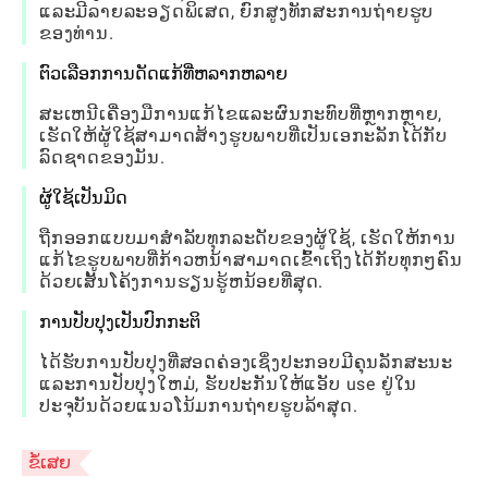
ແລະມີລາຍລະອຽດພິເສດ, ຍົກສູງທັກສະການຖ່າຍຮູບ
ຂອງທ່ານ.
ຕົວເລືອກການດັດແກ້ທີ່ຫລາກຫລາຍ
ສະເຫນີເຄື່ອງມືການແກ້ໄຂແລະຜົນກະທົບທີ່ຫຼາກຫຼາຍ,
ເຮັດໃຫ້ຜູ້ໃຊ້ສາມາດສ້າງຮູບພາບທີ່ເປັນເອກະລັກໄດ້ກັບ
ລົດຊາດຂອງມັນ.
ຜູ້ໃຊ້ເປັນມິດ
ຖືກອອກແບບມາສໍາລັບທຸກລະດັບຂອງຜູ້ໃຊ້, ເຮັດໃຫ້ການ
ແກ້ໄຂຮູບພາບທີ່ກ້າວຫນ້າສາມາດເຂົ້າເຖິງໄດ້ກັບທຸກໆຄົນ
ດ້ວຍເສັ້ນໂຄ້ງການຮຽນຮູ້ຫນ້ອຍທີ່ສຸດ.
ການປັບປຸງເປັນປົກກະຕິ
ໄດ້ຮັບການປັບປຸງທີ່ສອດຄ່ອງເຊິ່ງປະກອບມີຄຸນລັກສະນະ
ແລະການປັບປຸງໃຫມ່, ຮັບປະກັນໃຫ້ແອັບ use ຢູ່ໃນ
ປະຈຸບັນດ້ວຍແນວໂນ້ມການຖ່າຍຮູບລ້າສຸດ.
ຂໍ້ເສຍ