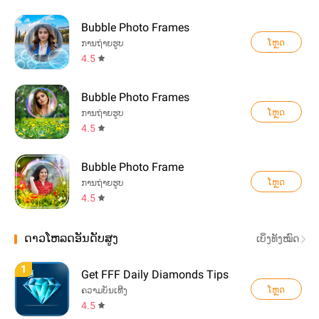
Bubble Photo Frames
ໂຫຼດ
ການຖ່າຍຮູບ
4.5
Bubble Photo Frames
ໂຫຼດ
ການຖ່າຍຮູບ
4.5
Bubble Photo Frame
ໂຫຼດ
ການຖ່າຍຮູບ
4.5
ດາວໂຫລດອັນດັບສູງ
ເບິ່ງທັງໝົດ
1
Get FFF Daily Diamonds Tips
ໂຫຼດ
ຄວາມບັນເທີງ
4.5