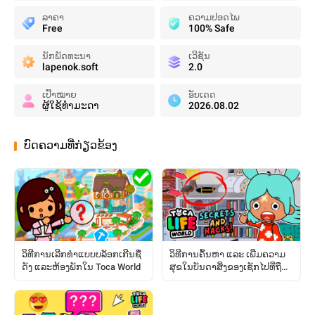
ລາຄາ
ຄວາມປອດໄພ
Free
100% Safe
ນັກພັດທະນາ
ເວີຊັນ
lapenok.soft
2.0
ເປົ້າໝາຍ
ອັບເດດ
ຜູ້ໃຊ້ທໍາມະດາ
2026.08.02
ບົດຄວາມທີ່ກ່ຽວຂ້ອງ
ວິທີການເລີກທຳແບບບລັອກເກີນຊື່
ວິທີການຄົ້ນຫາ ແລະ ເພີ່ມຄວາມ
ດັງ ແລະຫ້ອງພັກໃນ Toca World
ສຸຂໃນບັນດາສິ່ງຂອງເຊັກໄປທີ່ຖືກ
ຊ່ອນໄວ້: ຄູ່ມືສົມບູນ