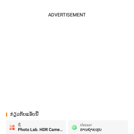
ADVERTISEMENT
ກ່ຽວກັບແອັບນີ້
ຊື່
ປະເພດ
Photo Lab. HDR Camera and Editor.
ການຖ່າຍຮູບ