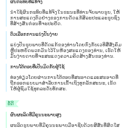
ຜົນກະທົບທີ່ແທ້ຈິງ
ນໍາໃຊ້ຜົນກະທົບທີ່ແທ້ຈິງໃນຂະນະທີ່ທ່ານຈັບພາບຮູບ, ໃຫ້
ການສະແດງຕົວຢ່າງຂອງການດັດແກ້ສິລະປະແລະຮູບຊົງ
ທີ່ສ້າງສັນກ່ອນທີ່ຈະປະຢັດ.
ຕົວເລືອກການແບ່ງປັນງ່າຍ
ແບ່ງປັນຮູບພາບທີ່ດັດແກ້ຂອງທ່ານໂດຍກົງກັບເວທີສື່ສັງຄົມ
ຫຼືປະຫຍັດພວກມັນໄວ້ໃນຫ້ອງສະແດງຂອງທ່ານ, ເຮັດໃຫ້
ມັນງ່າຍດາຍທີ່ຈະສະແດງຄວາມຄິດສ້າງສັນຂອງທ່ານ.
ການໂຕ້ຕອບທີ່ເປັນມິດກັບຜູ້ໃຊ້
ທ່ອງທ່ຽວໂດຍຜ່ານການໂຕ້ຕອບທີ່ສະອາດແລະສະອາດທີ່
ຖືກອອກແບບມາສໍາລັບການເຂົ້າເຖິງທຸກລັກສະນະ, ເຮັດ
ໃຫ້ຜູ້ຊົມໃຊ້ທຸກລະດັບທັກສະ.
ຂໍ້ດີ
ຜົນຜະລິດທີ່ມີຄຸນນະພາບສູງ
ຜະລິດຮູບພາບທີ່ມີຄຸນນະພາບມືອາຊີບດ້ວຍສີສັນທີ່ສົດໃສ