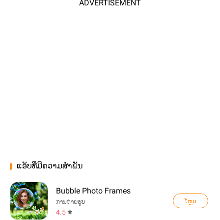
ADVERTISEMENT
ແອັບທີ່ມີຄວາມສຳພັນ
Bubble Photo Frames
ໂຫຼດ
ການຖ່າຍຮູບ
4.5