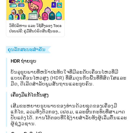
ວິທີບໍລິຫານ ແລະ ໃຊ້ສິ່ງຂອງ Toca
ປ່ອນຟຣີ: ຄູ່ມືສົນບໍຣົດສົນຊື່ນຂອງ
ຜູ້ຫຼິ້ນ
ຄຸນລັກສະນະສໍາຄັນ
HDR ຖ່າຍຮູບ
ບັນລຸຮູບພາບທີ່ຫນ້າປະທັບໃຈທີ່ມີລະດັບເຄື່ອນໄຫວທີ່ມີ
ແບບເຄື່ອນໄຫວສູງ (HDR) ທີ່ສົມດຸນກັບພື້ນທີ່ທີ່ສົດໃສແລະ
ມືດ, ດີເລີດສໍາລັບພູມສັນຖານແລະຮູບຄົນ.
ເຄື່ອງມືແກ້ໄຂຂັ້ນສູງ
ເສີມຂະຫຍາຍຮູບພາບຂອງທ່ານດ້ວຍຊຸດຂອງເຄື່ອງມື
ແກ້ໄຂ, ລວມທັງຕົວກອງ, ເຟຣມ, ແລະຜົນກະທົບທີ່ສາມາດ
ປັບແຕ່ງໄດ້. ການໂຕ້ຕອບທີ່ໃຊ້ງ່າຍສໍາລັບທັງຜູ້ເລີ່ມຕົ້ນແລະ
ຜູ້ຊ່ຽວຊານ.