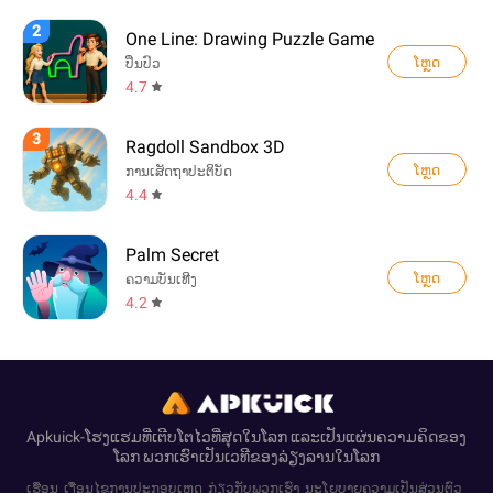
2
One Line: Drawing Puzzle Game
ໂຫຼດ
ປິ່ນປົວ
4.7
3
Ragdoll Sandbox 3D
ໂຫຼດ
ການເສັດຖາປະຕິບັດ
4.4
Palm Secret
ໂຫຼດ
ຄວາມບັນເທີງ
4.2
Apkuick-ໂຮງແຮມທີ່ເຕີບໂຕໄວທີ່ສຸດໃນໂລກ ແລະເປັນແຜ່ນຄວາມຄິດຂອງ
ໂລກ ພວກເຮົາເປັນເວທີຂອງລ່ຽງລານໃນໂລກ
ເຮືອນ
ເງື່ອນໄຂການປະກອບເຫດ
ກ່ຽວກັບພວກເຮົາ
ນະໂຍບາຍຄວາມເປັນສ່ວນຕົວ