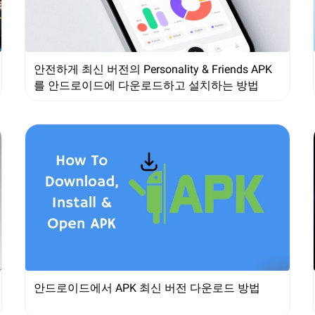
안전하게 최신 버전의 Personality & Friends APK
를 안드로이드에 다운로드하고 설치하는 방법
안드로이드에서 APK 최신 버전 다운로드 방법