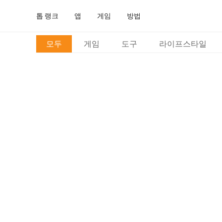
톱 랭크
앱
게임
방법
모두
게임
도구
라이프스타일