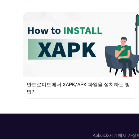
안드로이드에서 XAPK/APK 파일을 설치하는 방
법?
Apkuick-세계에서 가