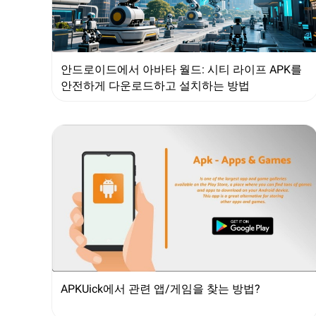
안드로이드에서 아바타 월드: 시티 라이프 APK를
안전하게 다운로드하고 설치하는 방법
APKUick에서 관련 앱/게임을 찾는 방법?