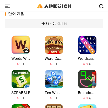
단어 게임
상단 1 ~ 9
/ 합계 30
Words With Friends 2
Word Connect
Wordscapes Search
4.9
4.8
4.8
SCRABBLE
Zen Word® - Relax Puzzle Game
Braindom: Brain Games Test
4.8
4.8
4.8