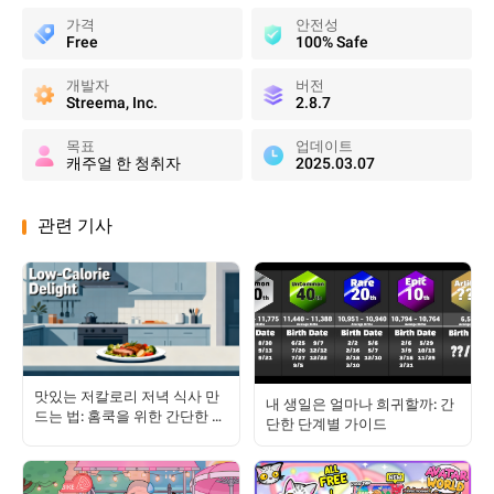
가격
안전성
Free
100% Safe
개발자
버전
Streema, Inc.
2.8.7
목표
업데이트
캐주얼 한 청취자
2025.03.07
관련 기사
맛있는 저칼로리 저녁 식사 만
내 생일은 얼마나 희귀할까: 간
드는 법: 홈쿡을 위한 간단한 가
단한 단계별 가이드
이드