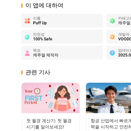
이 앱에 대하여
이름
카테고
Puff Up
캐주얼
안전성
개발자
100% Safe
VOOD
목표
업데이
캐주얼 제작자
2025.0
관련 기사
첫 월경 계산기: 첫 월경
항공 산업에서 빠르게
시기를 알아보세요!
력을 시작하고 안전