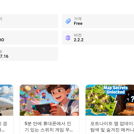
리
가격
Free
버전
OO
2.2.2
트
7.16
 경
5분 만에 휴대폰에서 인
포트나이트 맵 업데이
하게
기 있는 스위치 게임 무료
탐색 및 숨겨진 메커