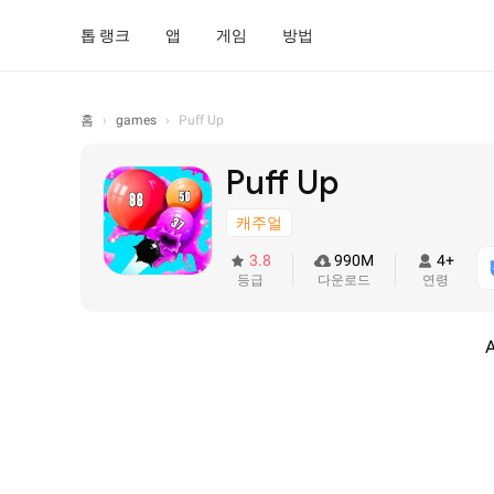
톱 랭크
앱
게임
방법
홈
›
games
›
Puff Up
Puff Up
캐주얼
3.8
990M
4+
등급
다운로드
연령