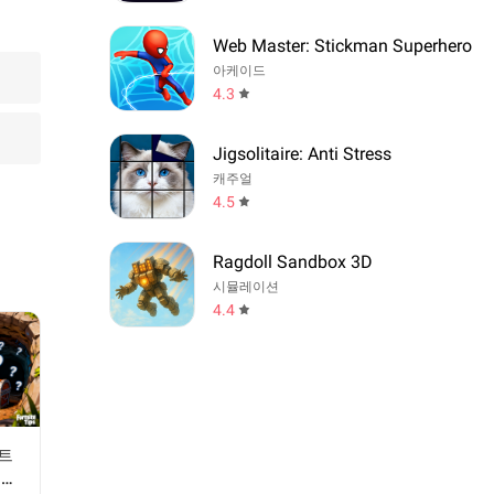
Web Master: Stickman Superhero
아케이드
4.3
Jigsolitaire: Anti Stress
캐주얼
4.5
Ragdoll Sandbox 3D
시뮬레이션
4.4
트
니즘