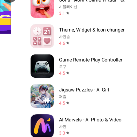
시뮬레이션
3.1
Theme, Widget & Icon changer
사진술
4.6
Game Remote Play Controller
도구
4.5
Jigsaw Puzzles - AI Girl
퍼즐
4.5
AI Marvels - AI Photo & Video
사진
3.3