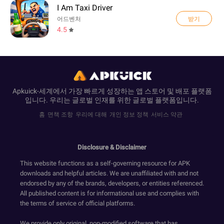
I Am Taxi Driver
받기
어드벤처
4.5
Apkuick-세계에서 가장 빠르게 성장하는 앱 스토어 및 배포 플랫폼
입니다. 우리는 글로벌 인재를 위한 글로벌 플랫폼입니다.
홈
면책 조항
우리에 대해
개인 정보 정책
서비스 약관
Disclosure & Disclaimer
This website functions as a self-governing resource for APK
downloads and helpful articles. We are unaffiliated with and not
endorsed by any of the brands, developers, or entities referenced.
All published content is for informational use and complies with
the terms of service of official platforms.
We provide only original, non-modified software that has