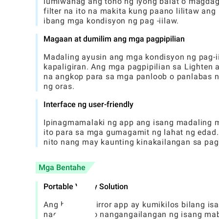
lumiwanag ang tono ng iyong balat o magdag
filter na ito na makita kung paano lilitaw an
ibang mga kondisyon ng pag -iilaw.
Magaan at dumilim ang mga pagpipilian
Madaling ayusin ang mga kondisyon ng pag-ii
kapaligiran. Ang mga pagpipilian sa Lighten
na angkop para sa mga panloob o panlabas na
ng oras.
Interface ng user-friendly
Ipinagmamalaki ng app ang isang madaling 
ito para sa mga gumagamit ng lahat ng edad
nito nang may kaunting kinakailangan sa pag 
Mga Bentahe
Portable Vanity Solution
Ang beauty mirror app ay kumikilos bilang is
naglalakbay o nangangailangan ng isang mab