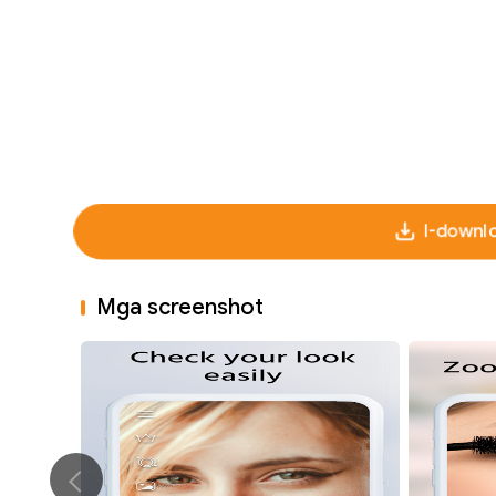
I-downl
Mga screenshot