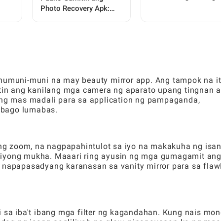
ols:
Mga Item sa Avatar
Photo Recovery Apk:
,
Worlds: Isang
Isang Kumpletong Step-
Kumpletong Gabay
by-Step na Gabay para
sa Lahat ng User
gmumuni-muni na may beauty mirror app. Ang tampok na i
in ang kanilang mga camera ng aparato upang tingnan 
wang mas madali para sa application ng pampaganda,
a bago lumabas.
g zoom, na nagpapahintulot sa iyo na makakuha ng isa
 iyong mukha. Maaari ring ayusin ng mga gumagamit an
g napapasadyang karanasan sa vanity mirror para sa flaw
a iba't ibang mga filter ng kagandahan. Kung nais mo