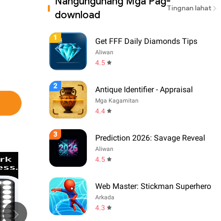
Nangungunang Mga Pag-
Tingnan lahat
download
1
Get FFF Daily Diamonds Tips
Aliwan
4.5
2
Antique Identifier - Appraisal
Mga Kagamitan
4.4
3
Prediction 2026: Savage Reveal
Aliwan
4.5
Web Master: Stickman Superhero
Arkada
4.3