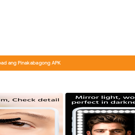
oad ang Pinakabagong APK