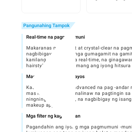
Kumpletong Gabay para
ng Iyong Birth Symb
sa mga Baguhan
Mga Bulaklak, Hayop
Bato, at Iba Pa
Pangunahing Tampok
Real-time na pagmuni-muni
Makaranas ng instant at crystal-clear na pa
nagbibigay-daan sa mga gumagamit na gamit
kanilang mga sarili sa real-time, na ginaga
hairstyling, o suriin lamang ang iyong hitsur
Mag -zoom at pagsasaayos
Kasama sa app ang advanced na pag -andar n
mas malapit at mas malinaw na pagtingin sa
ningning at kaibahan, na nagbibigay ng isan
makeup application.
Mga filter ng kagandahan
Pagandahin ang iyong mga pagmumuni -muni s