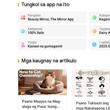
Tungkol sa app na ito
Pangalan
Katego
Beauty Mirror, The Mirror App
Kagan
Kaligtasan
Tagapa
100% Safe
Target
I-updat
Kaswal na gumagamit
2025.0
Mga kaugnay na artikulo
Paano Maayos na Mag-
Paano Tuklasin ang
alaga ng Pusa: Isang
mga Nakatagong Li