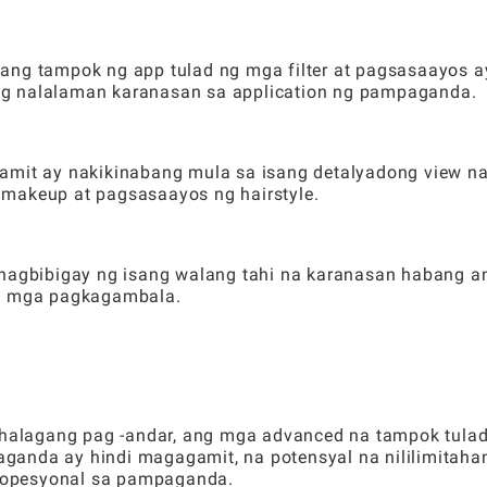
ang tampok ng app tulad ng mga filter at pagsasaayos a
ng nalalaman karanasan sa application ng pampaganda.
amit ay nakikinabang mula sa isang detalyadong view n
 makeup at pagsasaayos ng hairstyle.
 nagbibigay ng isang walang tahi na karanasan habang a
g mga pagkagambala.
alagang pag -andar, ang mga advanced na tampok tulad
ganda ay hindi magagamit, na potensyal na nililimitaha
ropesyonal sa pampaganda.