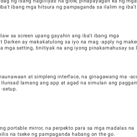
dag ng isang nagliliyab na glow, pinapayagan ka ng mga
g iba't ibang mga hitsura ng pampaganda sa ilalim ng iba't
law sa screen upang gayahin ang iba't ibang mga
 at Darken ay makakatulong sa iyo na mag -apply ng mak
 mga setting, tinitiyak na ang iyong pinakamahusay sa 
maunawaan at simpleng interface, na ginagawang ma -ac
. Ilunsad lamang ang app at agad na simulan ang paggam
-setup.
ang portable mirror, na perpekto para sa mga madalas na
ilis na tseke ng pampaganda habang on the go.