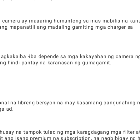
 camera ay maaaring humantong sa mas mabilis na kana
pang mapanatili ang madaling gamiting mga charger sa
magkakaiba -iba depende sa mga kakayahan ng camera n
ang hindi pantay na karanasan ng gumagamit.
ional na libreng bersyon na may kasamang pangunahing 
a ad.
usay na tampok tulad ng mga karagdagang mga filter a
ang isang premium na subscription, na nagbibigay ng h