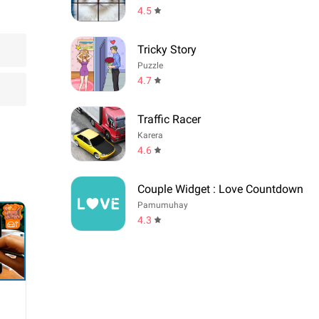
4.5
Tricky Story
Puzzle
4.7
Traffic Racer
Karera
4.6
Couple Widget : Love Countdown
Pamumuhay
4.3