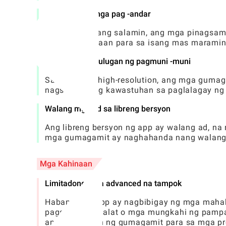
Maramihang mga pag -andar
Higit pa sa isang salamin, ang mga pinagsam
nagbibigay -daan para sa isang mas marami
Mataas na kahulugan ng pagmuni -muni
Sa output ng high-resolution, ang mga gumag
nagsisiguro ng kawastuhan sa paglalagay ng
Walang mga ad sa libreng bersyon
Ang libreng bersyon ng app ay walang ad, na
mga gumagamit ay naghahanda nang walan
Mga Kahinaan
Limitadong mga advanced na tampok
Habang ang app ay nagbibigay ng mga mahah
pagsusuri sa balat o mga mungkahi ng pampa
ang karanasan ng gumagamit para sa mga p