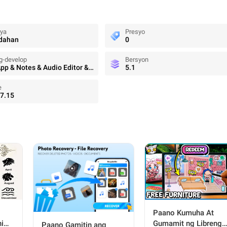
rya
Presyo
dahan
0
g-develop
Bersyon
Dairy App & Notes & Audio Editor & Voice Recorder
5.1
e
7.15
Paano Kumuha At
him
Gumamit ng Libreng
Paano Gamitin ang