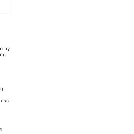
to ay
ang
ng
g
less
ng