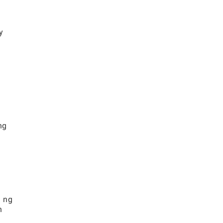
y
a
ng
 ng
n