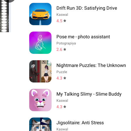
Drift Run 3D: Satisfying Drive
Kaswal
4.5
Pose me - photo assistant
Potograpiya
2.6
Nightmare Puzzles: The Unknown
Puzzle
4.3
My Talking Slimy - Slime Buddy
Kaswal
4.3
Jigsolitaire: Anti Stress
Kaswal