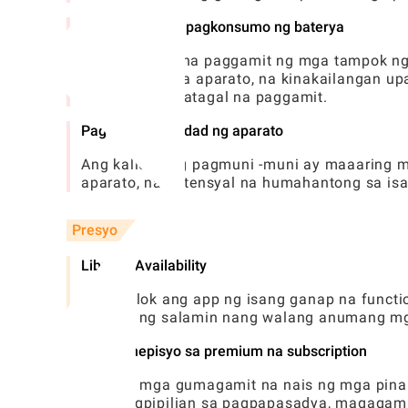
Mas mataas na pagkonsumo ng baterya
Ang malawak na paggamit ng mga tampok ng
baterya sa mga aparato, na kinakailangan u
panahon ng matagal na paggamit.
Pag -asa sa kalidad ng aparato
Ang kalidad ng pagmuni -muni ay maaaring 
aparato, na potensyal na humahantong sa is
Presyo
Libreng Availability
Nag -aalok ang app ng isang ganap na funct
tampok ng salamin nang walang anumang mg
Mga benepisyo sa premium na subscription
Para sa mga gumagamit na nais ng mga pinah
mga pagpipilian sa pagpapasadya, magagamit 