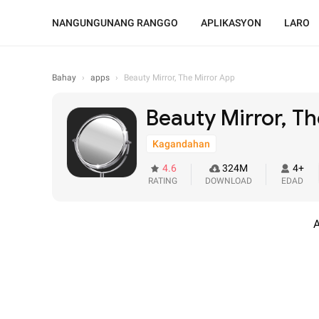
NANGUNGUNANG RANGGO
APLIKASYON
LARO
Bahay
›
apps
›
Beauty Mirror, The Mirror App
Beauty Mirror, T
Kagandahan
4.6
324M
4+
RATING
DOWNLOAD
EDAD