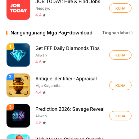
JOB TODAY: Hire & Find Jobs
KUHA
Negosyo
4.4
Nangungunang Mga Pag-download
Tingnan lahat
1
Get FFF Daily Diamonds Tips
KUHA
Aliwan
4.5
2
Antique Identifier - Appraisal
KUHA
Mga Kagamitan
4.4
3
Prediction 2026: Savage Reveal
KUHA
Aliwan
4.5