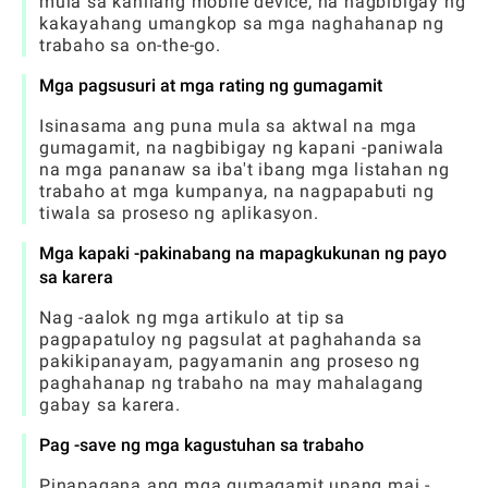
mula sa kanilang mobile device, na nagbibigay ng
kakayahang umangkop sa mga naghahanap ng
trabaho sa on-the-go.
Mga pagsusuri at mga rating ng gumagamit
Isinasama ang puna mula sa aktwal na mga
gumagamit, na nagbibigay ng kapani -paniwala
na mga pananaw sa iba't ibang mga listahan ng
trabaho at mga kumpanya, na nagpapabuti ng
tiwala sa proseso ng aplikasyon.
Mga kapaki -pakinabang na mapagkukunan ng payo
sa karera
Nag -aalok ng mga artikulo at tip sa
pagpapatuloy ng pagsulat at paghahanda sa
pakikipanayam, pagyamanin ang proseso ng
paghahanap ng trabaho na may mahalagang
gabay sa karera.
Pag -save ng mga kagustuhan sa trabaho
Pinapagana ang mga gumagamit upang mai -