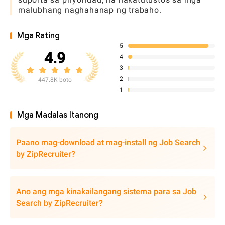
malubhang naghahanap ng trabaho.
Mga Rating
5
4.9
4
3
2
447.8K boto
1
Mga Madalas Itanong
Paano mag-download at mag-install ng Job Search
by ZipRecruiter?
Ano ang mga kinakailangang sistema para sa Job
Search by ZipRecruiter?