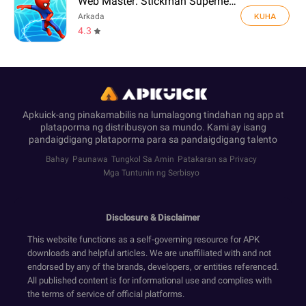
Web Master: Stickman Superhero
KUHA
Arkada
4.3
Apkuick-ang pinakamabilis na lumalagong tindahan ng app at
plataporma ng distribusyon sa mundo. Kami ay isang
pandaigdigang plataporma para sa pandaigdigang talento
Bahay
Paunawa
Tungkol Sa Amin
Patakaran sa Privacy
Mga Tuntunin ng Serbisyo
Disclosure & Disclaimer
This website functions as a self-governing resource for APK
downloads and helpful articles. We are unaffiliated with and not
endorsed by any of the brands, developers, or entities referenced.
All published content is for informational use and complies with
the terms of service of official platforms.