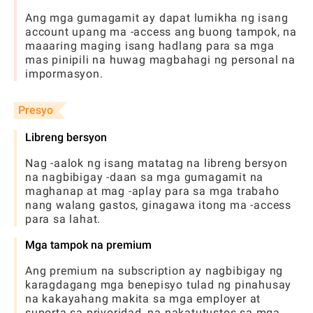
Ang mga gumagamit ay dapat lumikha ng isang
account upang ma -access ang buong tampok, na
maaaring maging isang hadlang para sa mga
mas pinipili na huwag magbahagi ng personal na
impormasyon.
Presyo
Libreng bersyon
Nag -aalok ng isang matatag na libreng bersyon
na nagbibigay -daan sa mga gumagamit na
maghanap at mag -aplay para sa mga trabaho
nang walang gastos, ginagawa itong ma -access
para sa lahat.
Mga tampok na premium
Ang premium na subscription ay nagbibigay ng
karagdagang mga benepisyo tulad ng pinahusay
na kakayahang makita sa mga employer at
suporta sa priyoridad, na nakatutustos sa mga