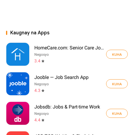
Kaugnay na Apps
HomeCare.com: Senior Care Jobs
KUHA
Negosyo
3.4
Jooble — Job Search App
KUHA
Negosyo
4.3
Jobsdb: Jobs & Part-time Work
KUHA
Negosyo
4.4