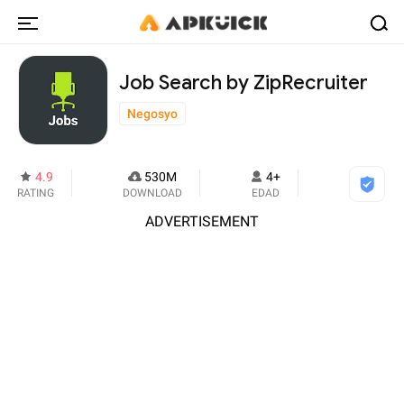
Job Search by ZipRecruiter
Negosyo
4.9
530M
4+
RATING
DOWNLOAD
EDAD
ADVERTISEMENT