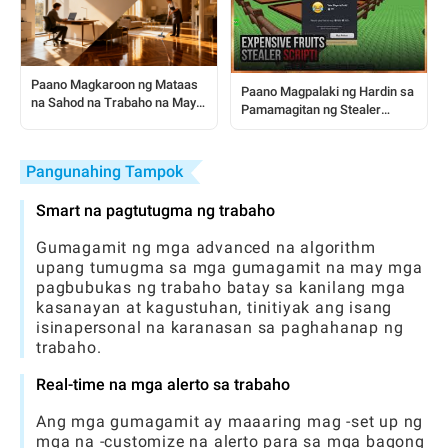
Paano Magkaroon ng Mataas
Paano Magpalaki ng Hardin sa
na Sahod na Trabaho na May
Pamamagitan ng Stealer
Flexible na Oras: Mula
Script: Isang Kumpletong
Housekeeping Hanggang
Gabay para sa Manlalaro
Remote na mga Trabaho
Pangunahing Tampok
Smart na pagtutugma ng trabaho
Gumagamit ng mga advanced na algorithm
upang tumugma sa mga gumagamit na may mga
pagbubukas ng trabaho batay sa kanilang mga
kasanayan at kagustuhan, tinitiyak ang isang
isinapersonal na karanasan sa paghahanap ng
trabaho.
Real-time na mga alerto sa trabaho
Ang mga gumagamit ay maaaring mag -set up ng
mga na -customize na alerto para sa mga bagong