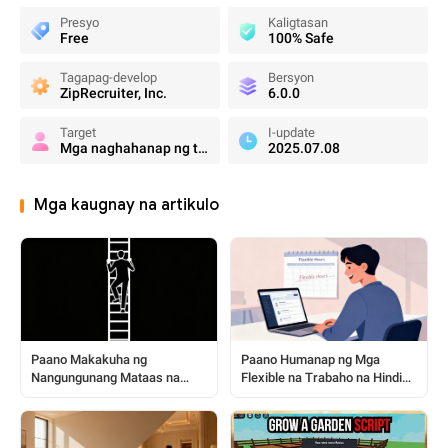
Presyo
Kaligtasan
Free
100% Safe
Tagapag-develop
Bersyon
ZipRecruiter, Inc.
6.0.0
Target
I-update
Mga naghahanap ng trabaho
2025.07.08
Mga kaugnay na artikulo
Paano Makakuha ng
Paano Humanap ng Mga
Nangungunang Mataas na
Flexible na Trabaho na Hindi
Sahod na Trabaho sa 2026:
Nangangailangan ng
Isang Step-by-Step na Gabay
Karanasan: Isang Gabay na
Sunud-sunod