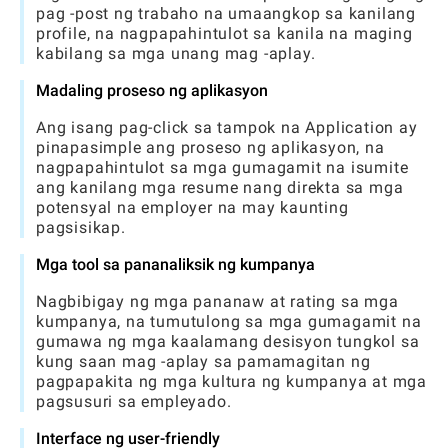
pag -post ng trabaho na umaangkop sa kanilang
profile, na nagpapahintulot sa kanila na maging
kabilang sa mga unang mag -aplay.
Madaling proseso ng aplikasyon
Ang isang pag-click sa tampok na Application ay
pinapasimple ang proseso ng aplikasyon, na
nagpapahintulot sa mga gumagamit na isumite
ang kanilang mga resume nang direkta sa mga
potensyal na employer na may kaunting
pagsisikap.
Mga tool sa pananaliksik ng kumpanya
Nagbibigay ng mga pananaw at rating sa mga
kumpanya, na tumutulong sa mga gumagamit na
gumawa ng mga kaalamang desisyon tungkol sa
kung saan mag -aplay sa pamamagitan ng
pagpapakita ng mga kultura ng kumpanya at mga
pagsusuri sa empleyado.
Interface ng user-friendly