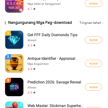
KUHA
Mga Aklat at Sanggunian
4.7
Nangungunang Mga Pag-download
Tingnan lahat
1
Get FFF Daily Diamonds Tips
KUHA
Aliwan
4.5
2
Antique Identifier - Appraisal
KUHA
Mga Kagamitan
4.4
3
Prediction 2026: Savage Reveal
KUHA
Aliwan
4.5
Web Master: Stickman Superhero