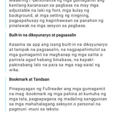
Maaaring i -personalize ng mga gumagamit ang
kanilang karanasan sa pagbasa na may mga
adjustable na laki ng font, mga kulay ng
background, at mga setting ng ningning,
pagpapahusay ng kaginhawaan sa panahon ng
pinalawak na mga sesyon sa pagbasa.
Built-in na diksyunaryo at pagsasalin
Kasama sa app ang isang built-in na diksyunaryo
at tampok na pagsasalin, na nagpapahintulot sa
mga gumagamit na maghanap ng mga salita o
parirala agad habang binabasa, na kapaki-
pakinabang lalo na para sa mga nag-aaral ng
wika.
Bookmark at Tandaan
Pinapayagan ng Fullreader ang mga gumagamit
na mag -bookmark ng mga pahina at kumuha ng
mga tala, pagpapagana ng madaling sanggunian
sa mga mahahalagang seksyon o personal na
pagmuni -muni sa teksto.