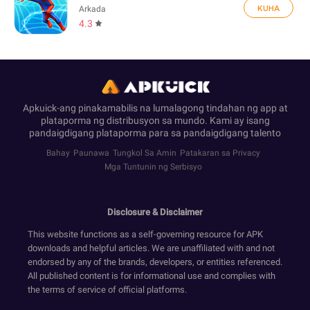
KUHA
Arkada
4.3
Apkuick-ang pinakamabilis na lumalagong tindahan ng app at
plataporma ng distribusyon sa mundo. Kami ay isang
pandaigdigang plataporma para sa pandaigdigang talento
Bahay
Paunawa
Tungkol Sa Amin
Patakaran sa Privacy
Mga Tuntunin ng Serbisyo
Disclosure & Disclaimer
This website functions as a self-governing resource for APK
downloads and helpful articles. We are unaffiliated with and not
endorsed by any of the brands, developers, or entities referenced.
All published content is for informational use and complies with
the terms of service of official platforms.