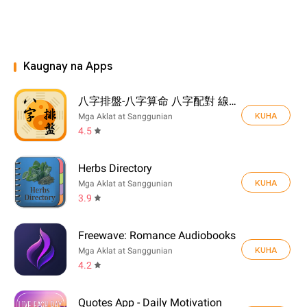
Kaugnay na Apps
八字排盤-八字算命 八字配對 線上算命 生辰八字查詢
KUHA
Mga Aklat at Sanggunian
4.5
Herbs Directory
KUHA
Mga Aklat at Sanggunian
3.9
Freewave: Romance Audiobooks
KUHA
Mga Aklat at Sanggunian
4.2
Quotes App - Daily Motivation