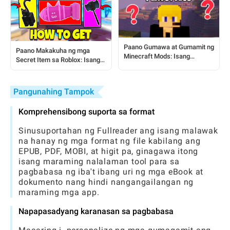
Paano Gumawa at Gumamit ng
Paano Makakuha ng mga
Minecraft Mods: Isang
Secret Item sa Roblox: Isang
Kompletong Gabay para sa
Step-by-Step na Gabay para sa
Baguhan
mga Manlalaro
Pangunahing Tampok
Komprehensibong suporta sa format
Sinusuportahan ng Fullreader ang isang malawak
na hanay ng mga format ng file kabilang ang
EPUB, PDF, MOBI, at higit pa, ginagawa itong
isang maraming nalalaman tool para sa
pagbabasa ng iba't ibang uri ng mga eBook at
dokumento nang hindi nangangailangan ng
maraming mga app.
Napapasadyang karanasan sa pagbabasa