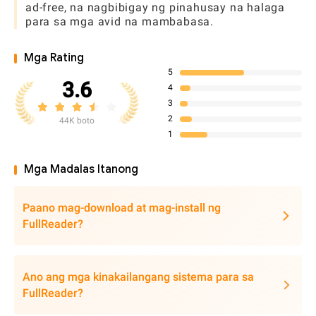
ad-free, na nagbibigay ng pinahusay na halaga
para sa mga avid na mambabasa.
Mga Rating
5
3.6
4
3
2
44K boto
1
Mga Madalas Itanong
Paano mag-download at mag-install ng
FullReader?
Ano ang mga kinakailangang sistema para sa
FullReader?