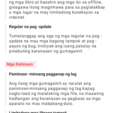
ng mga libro at basahin ang mga ito sa offline,
ginagawa itong maginhawa para sa paglalakbay
o mga lugar na may limitadong koneksyon sa
internet.
Regular na pag -update
Tumatanggap ang app ng mga regular na pag -
update na may mga bagong tampok at pag -
aayos ng bug, tinitiyak ang isang patuloy na
pinabuting karanasan ng gumagamit.
Mga Kahinaan
Paminsan -minsang pagganap ng lag
Ang ilang mga gumagamit ay naiulat ang
paminsan-minsang pagganap ng lag kapag
naglo-load ng malalaking mga file, na maaaring
hadlangan ang karanasan sa pagbasa sa mga
aparato na mas mababang-dulo.
Limitadong mga libreng tampok