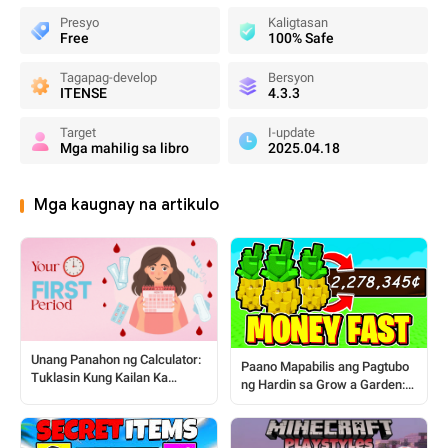
Presyo
Kaligtasan
Free
100% Safe
Tagapag-develop
Bersyon
ITENSE
4.3.3
Target
I-update
Mga mahilig sa libro
2025.04.18
Mga kaugnay na artikulo
Unang Panahon ng Calculator:
Paano Mapabilis ang Pagtubo
Tuklasin Kung Kailan Ka
ng Hardin sa Grow a Garden:
Magkakaroon ng Iyong Unang
Isang Gabay para sa mga
Panahon!
Manlalaro