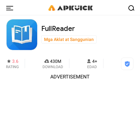
FullReader
Mga Aklat at Sanggunian
3.6
430M
4+
RATING
DOWNLOAD
EDAD
ADVERTISEMENT